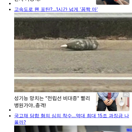
고속도로 왠 포탄?…1시간 넘게 '꼼짝 마'
국고채 담합 혐의 심의 착수…역대 최대 15조 과징금 나
올까?