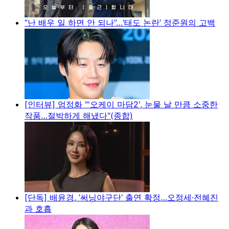
“난 배우 일 하면 안 되나”…‘태도 논란’ 정준원의 고백
[인터뷰] 엄정화 "'오케이 마담2', 눈물 날 만큼 소중한
작품…절박하게 해냈다"(종합)
[단독] 배윤경, ’써닝야구단‘ 출연 확정…오정세·전혜진
과 호흡