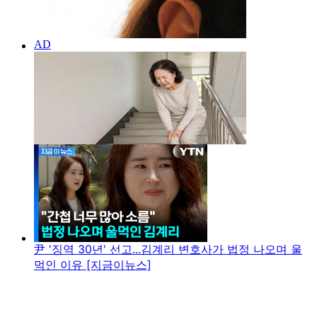
尹 '징역 30년' 선고...김계리 변호사가 법정 나오며 울
먹인 이유 [지금이뉴스]