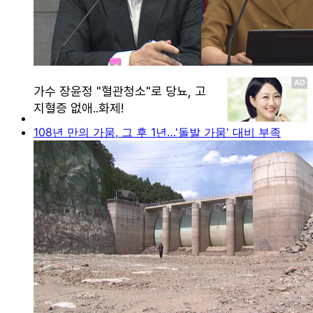
108년 만의 가뭄, 그 후 1년…'돌발 가뭄' 대비 부족