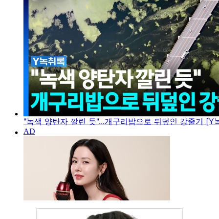
"녹색 양탄자 깔린 듯"...개구리밥으로 뒤덮인 강줄기 [Y