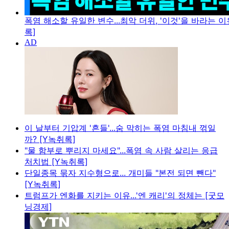
폭염 해소할 유일한 변수...최악 더위, '이것'을 바라는 이
록]
이 날부터 기압계 '흔들'...숨 막히는 폭염 마침내 꺾일
까? [Y녹취록]
"물 함부로 뿌리지 마세요"...폭염 속 사람 살리는 응급
처치법 [Y녹취록]
단일종목 묶자 지수형으로... 개미들 "본전 되면 뺀다"
[Y녹취록]
트럼프가 엔화를 지키는 이유...'엔 캐리'의 정체는 [굿모
닝경제]