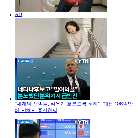
"세계의 선박들, 석유가 흐르도록 하라"...개전 106일만
에 전해진 종전합의