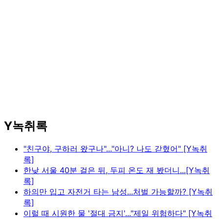
Y녹취록
"친구야, 구하러 왔구나"..."아니? 나도 갇혔어" [Y녹취
록]
한낮 서울 40분 걸은 뒤, 두피 온도 재 봤더니...[Y녹취
록]
하의만 입고 자전거 타는 남성...처벌 가능할까? [Y녹취
록]
이럴 때 시원한 물 '절대 금지'..."제일 위험하다" [Y녹취