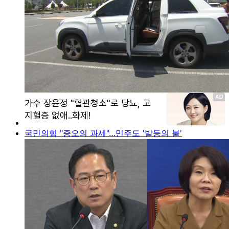
국민의힘 "증오의 과세"…민주도 '발등의 불'