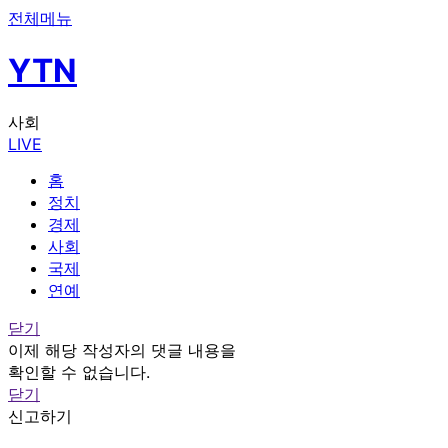
전체메뉴
YTN
사회
LIVE
홈
정치
경제
사회
국제
연예
닫기
이제 해당 작성자의 댓글 내용을
확인할 수 없습니다.
닫기
신고하기