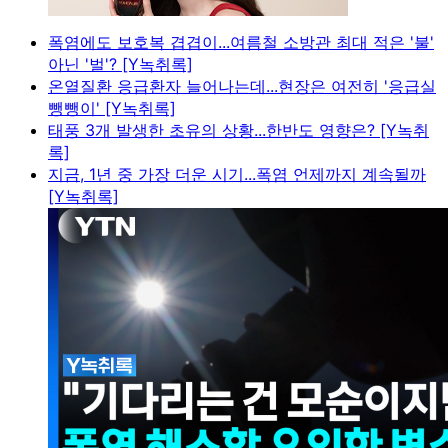
폭염에도 보호복 겹겹이...여름철 소방관 최대 적은 '불'
아닌 '벌'? [Y녹취록]
온열질환 응급환자 늘어나는데...현장은 여전히 '응급실
뺑뺑이' [Y녹취록]
태풍 3개 발생한 초유의 상황...한반도 영향은? [Y녹취
록]
지금, 1년 중 가장 더운 시기...폭염 언제까지 계속될까
[Y녹취록]