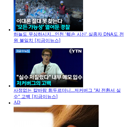
하늘도 무심하시지...인천 '훼손 시신' 실종자 DNA도 전
원 불일치 [지금이뉴스]
사정없는 칼바람 휘두르더니...저커버그 "AI 전환서 실
수" 고백 [지금이뉴스]