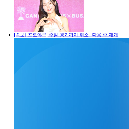
[속보] 프로야구, 주말 경기까지 취소...다음 주 재개