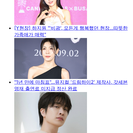
[Y현장] 하지원 "'비광', 모든게 행복했던 현장…따뜻한
가족애가 매력"
"1년 만에 마침표"…뮤지컬 '드림하이2' 제작사, 갓세븐
영재 출연료 미지급 정산 완료