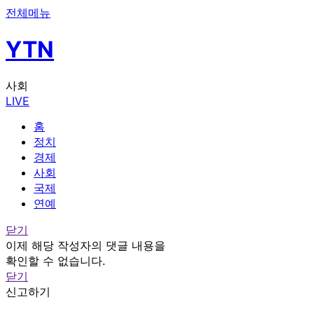
전체메뉴
YTN
사회
LIVE
홈
정치
경제
사회
국제
연예
닫기
이제 해당 작성자의 댓글 내용을
확인할 수 없습니다.
닫기
신고하기