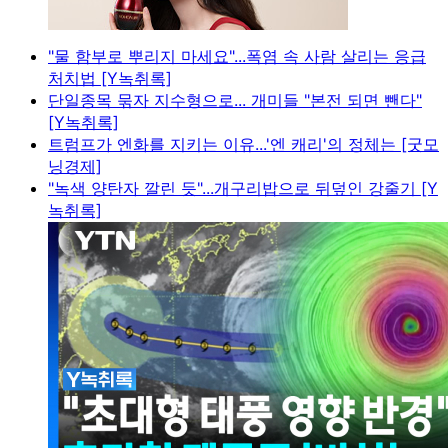
"물 함부로 뿌리지 마세요"...폭염 속 사람 살리는 응급
처치법 [Y녹취록]
단일종목 묶자 지수형으로... 개미들 "본전 되면 뺀다"
[Y녹취록]
트럼프가 엔화를 지키는 이유...'엔 캐리'의 정체는 [굿모
닝경제]
"녹색 양탄자 깔린 듯"...개구리밥으로 뒤덮인 강줄기 [Y
녹취록]