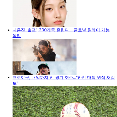
나홍진 '호프', 200개국 홀린다… 글로벌 릴레이 개봉
돌입
프로야구, 내일까지 전 경기 취소..."안전 대책 원점 재검
토"