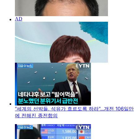
"세계의 선박들, 석유가 흐르도록 하라"...개전 106일만
에 전해진 종전합의