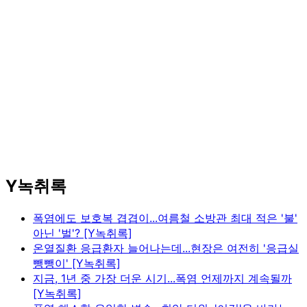
Y녹취록
폭염에도 보호복 겹겹이...여름철 소방관 최대 적은 '불'
아닌 '벌'? [Y녹취록]
온열질환 응급환자 늘어나는데...현장은 여전히 '응급실
뺑뺑이' [Y녹취록]
지금, 1년 중 가장 더운 시기...폭염 언제까지 계속될까
[Y녹취록]