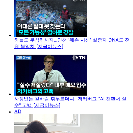
하늘도 무심하시지...인천 '훼손 시신' 실종자 DNA도 전
원 불일치 [지금이뉴스]
사정없는 칼바람 휘두르더니...저커버그 "AI 전환서 실
수" 고백 [지금이뉴스]