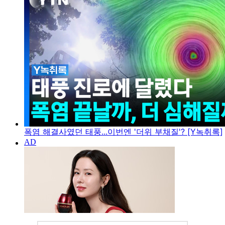
폭염 해결사였던 태풍...이번엔 '더위 부채질'? [Y녹취록]