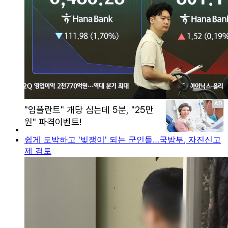
쉽게 도박하고 '빚쟁이' 되는 군인들…국방부, 자진신고
제 검토