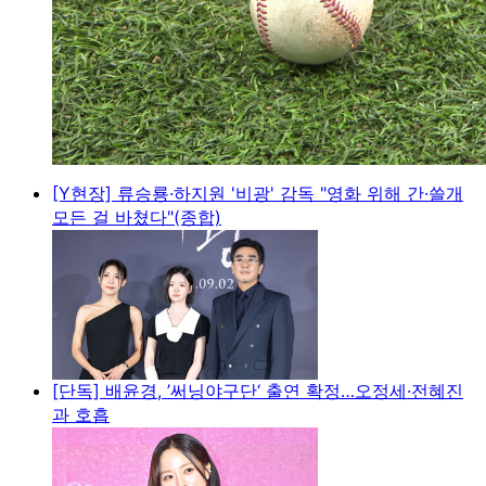
[Y현장] 류승룡·하지원 '비광' 감독 "영화 위해 간·쓸개
모든 걸 바쳤다"(종합)
[단독] 배윤경, ’써닝야구단‘ 출연 확정…오정세·전혜진
과 호흡