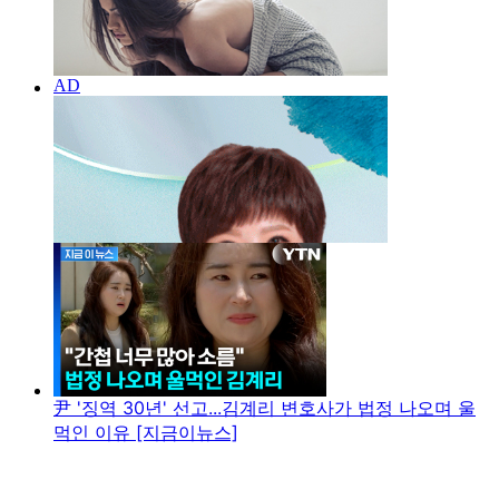
尹 '징역 30년' 선고...김계리 변호사가 법정 나오며 울
먹인 이유 [지금이뉴스]