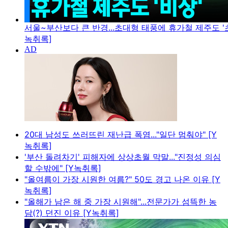
서울~부산보다 큰 반경...초대형 태풍에 휴가철 제주도 '초
녹취록]
20대 남성도 쓰러뜨린 재난급 폭염..."일단 멈춰야" [Y
녹취록]
'부산 돌려차기' 피해자에 상상초월 막말..."진정성 의심
할 수밖에" [Y녹취록]
"올여름이 가장 시원한 여름?" 50도 경고 나온 이유 [Y
녹취록]
"올해가 남은 해 중 가장 시원해"...전문가가 섬뜩한 농
담(?) 던진 이유 [Y녹취록]