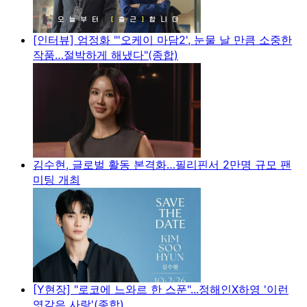
[인터뷰] 엄정화 "'오케이 마담2', 눈물 날 만큼 소중한
작품…절박하게 해냈다"(종합)
김수현, 글로벌 활동 본격화…필리핀서 2만명 규모 팬
미팅 개최
[Y현장] "로코에 느와르 한 스푼"...정해인X하영 '이런
엿같은 사랑'(종합)