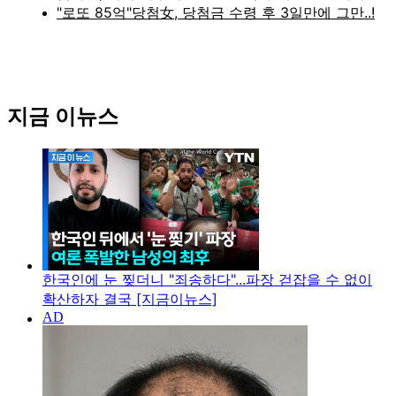
지금 이뉴스
한국인에 눈 찢더니 "죄송하다"...파장 걷잡을 수 없이
확산하자 결국 [지금이뉴스]