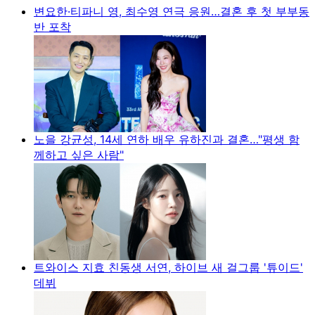
변요한·티파니 영, 최수영 연극 응원…결혼 후 첫 부부동
반 포착
노을 강균성, 14세 연하 배우 유하진과 결혼…"평생 함
께하고 싶은 사람"
트와이스 지효 친동생 서연, 하이브 새 걸그룹 '튜이드'
데뷔