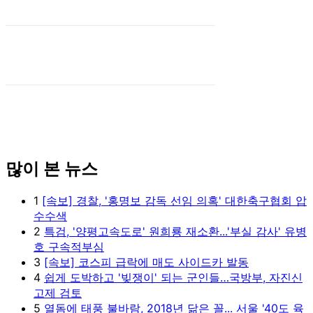
많이 본 뉴스
1
[속보] 경찰, '홍명보 감독 선임 의혹' 대한축구협회 압
수수색
2
특검, '양평고속도로' 원희룡 재소환...'부실 감사' 유병
호 구속적부심
3
[속보] 코스피 급락에 매도 사이드카 발동
4
쉽게 도박하고 '빚쟁이' 되는 군인들…국방부, 자진신
고제 검토
5
열돔에 태풍 불바람, 2018년 닮은 꼴... 서울 '40도 육