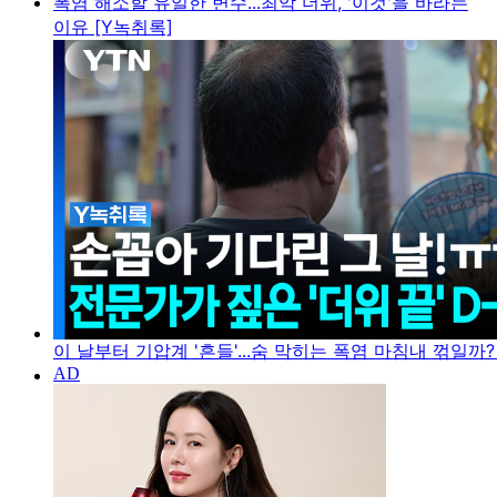
폭염 해소할 유일한 변수...최악 더위, '이것'을 바라는
이유 [Y녹취록]
이 날부터 기압계 '흔들'...숨 막히는 폭염 마침내 꺾일까?