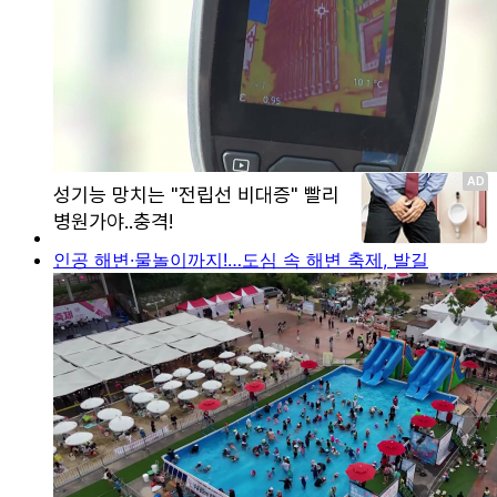
인공 해변·물놀이까지!…도심 속 해변 축제, 발길