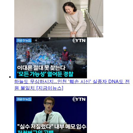
하늘도 무심하시지...인천 '훼손 시신' 실종자 DNA도 전
원 불일치 [지금이뉴스]