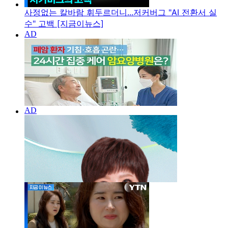
사정없는 칼바람 휘두르더니...저커버그 "AI 전환서 실
수" 고백 [지금이뉴스]