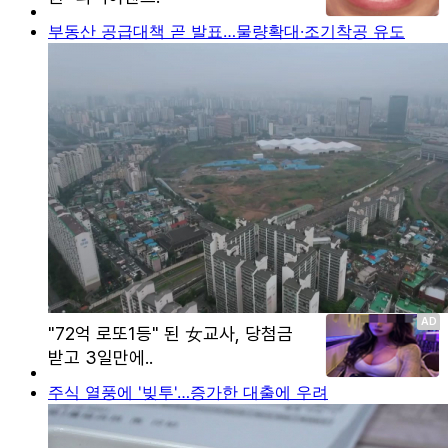
부동산 공급대책 곧 발표…물량확대·조기착공 유도
주식 열풍에 '빚투'…증가한 대출에 우려