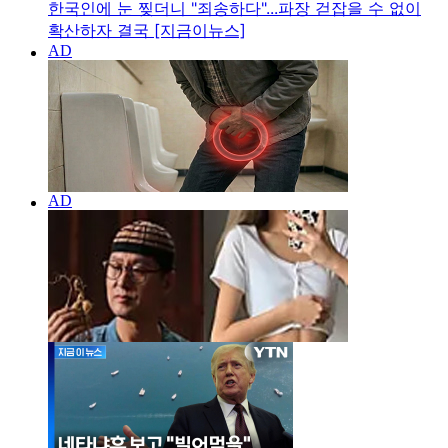
한국인에 눈 찢더니 "죄송하다"...파장 걷잡을 수 없이
확산하자 결국 [지금이뉴스]