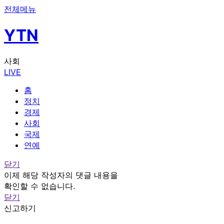
전체메뉴
YTN
사회
LIVE
홈
정치
경제
사회
국제
연예
닫기
이제 해당 작성자의 댓글 내용을
확인할 수 없습니다.
닫기
신고하기