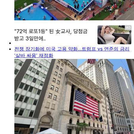
전쟁 장기화에 미국 고용 약화…트럼프 vs 연준의 금리
'샅바 싸움' 재점화