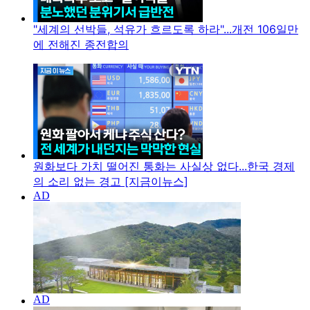
"세계의 선박들, 석유가 흐르도록 하라"...개전 106일만
에 전해진 종전합의
원화보다 가치 떨어진 통화는 사실상 없다...한국 경제
의 소리 없는 경고 [지금이뉴스]