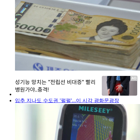
입추 지나도 수도권 '펄펄'…이 시각 광화문광장