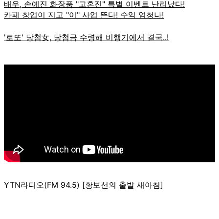
YTN라디오(FM 94.5) [황보선의 출발 새아침]