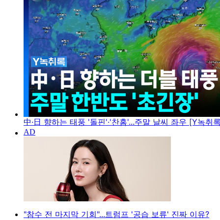
中·日 향하는 태풍 '돌핀'·'찬홈'...주말 날씨 좌우 [Y녹취록
"참수 전 마지막 기회"...트럼프 '공습 보류' 진짜 이유?