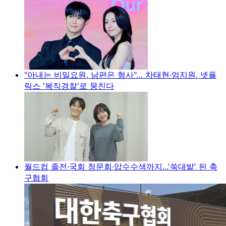
"아내는 비밀요원, 남편은 형사"… 차태현·엄지원, 넷플
릭스 '복직경찰'로 뭉친다
월드컵 졸전·국회 청문회·압수수색까지...'쑥대밭' 된 축
구협회