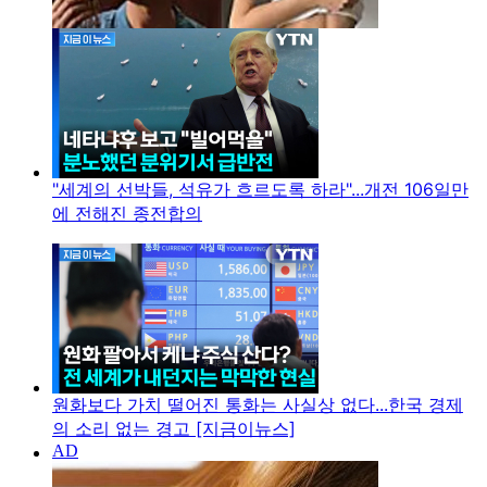
"세계의 선박들, 석유가 흐르도록 하라"...개전 106일만
에 전해진 종전합의
원화보다 가치 떨어진 통화는 사실상 없다...한국 경제
의 소리 없는 경고 [지금이뉴스]