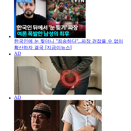
한국인에 눈 찢더니 "죄송하다"...파장 걷잡을 수 없이
확산하자 결국 [지금이뉴스]