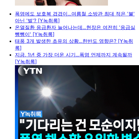
폭염에도 보호복 겹겹이...여름철 소방관 최대 적은 '불'
아닌 '벌'? [Y녹취록]
온열질환 응급환자 늘어나는데...현장은 여전히 '응급실
뺑뺑이' [Y녹취록]
태풍 3개 발생한 초유의 상황...한반도 영향은? [Y녹취
록]
지금, 1년 중 가장 더운 시기...폭염 언제까지 계속될까
[Y녹취록]