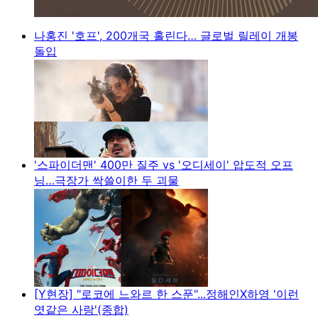
나홍진 '호프', 200개국 홀린다… 글로벌 릴레이 개봉
돌입
'스파이더맨' 400만 질주 vs '오디세이' 압도적 오프
닝…극장가 싹쓸이한 두 괴물
[Y현장] "로코에 느와르 한 스푼"...정해인X하영 '이런
엿같은 사랑'(종합)