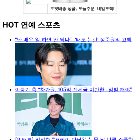
HOT 연예 스포츠
“난 배우 일 하면 안 되나”…‘태도 논란’ 정준원의 고백
이승기 측 “차가원, 105억 전세금 미반환…엄벌 해야”
[인터뷰] 엄정화 "'오케이 마담2', 눈물 날 만큼 소중한