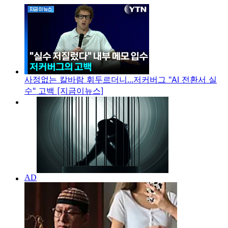
사정없는 칼바람 휘두르더니...저커버그 "AI 전환서 실
수" 고백 [지금이뉴스]