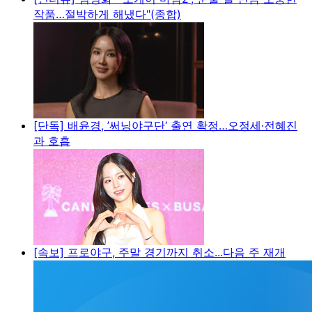
작품…절박하게 해냈다"(종합)
[단독] 배윤경, ’써닝야구단‘ 출연 확정…오정세·전혜진
과 호흡
[속보] 프로야구, 주말 경기까지 취소...다음 주 재개