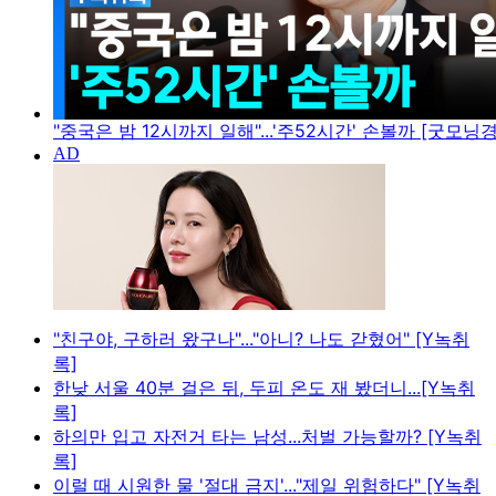
"중국은 밤 12시까지 일해"...'주52시간' 손볼까 [굿모닝
"친구야, 구하러 왔구나"..."아니? 나도 갇혔어" [Y녹취
록]
한낮 서울 40분 걸은 뒤, 두피 온도 재 봤더니...[Y녹취
록]
하의만 입고 자전거 타는 남성...처벌 가능할까? [Y녹취
록]
이럴 때 시원한 물 '절대 금지'..."제일 위험하다" [Y녹취