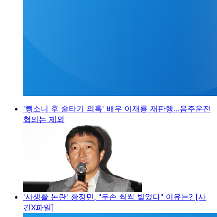
'뺑소니 후 술타기 의혹' 배우 이재룡 재판행…음주운전
혐의는 제외
'사생활 논란' 황정민, "두손 싹싹 빌었다" 이유는? [사
건X파일]