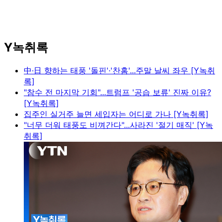
Y녹취록
中·日 향하는 태풍 '돌핀'·'찬홈'...주말 날씨 좌우 [Y녹취
록]
"참수 전 마지막 기회"...트럼프 '공습 보류' 진짜 이유?
[Y녹취록]
집주인 실거주 늘면 세입자는 어디로 가나 [Y녹취록]
"너무 더워 태풍도 비껴간다"...사라진 '절기 매직' [Y녹
취록]