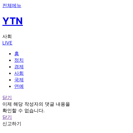
전체메뉴
YTN
사회
LIVE
홈
정치
경제
사회
국제
연예
닫기
이제 해당 작성자의 댓글 내용을
확인할 수 없습니다.
닫기
신고하기