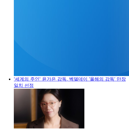
'세계의 주인' 윤가은 감독, 벡델데이 ‘올해의 감독’ 만장
일치 선정