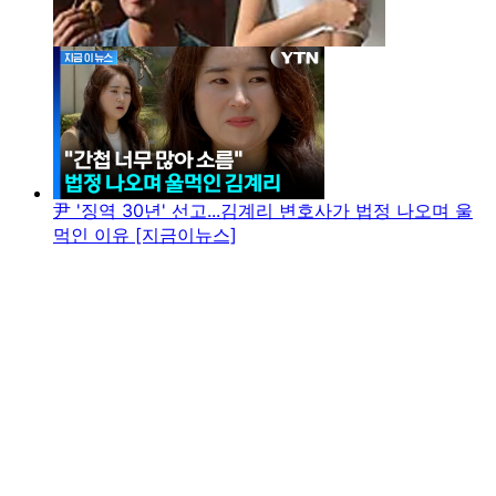
尹 '징역 30년' 선고...김계리 변호사가 법정 나오며 울
먹인 이유 [지금이뉴스]