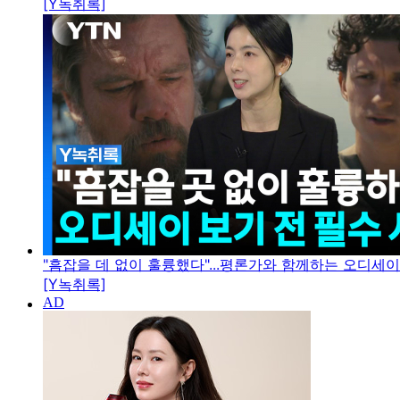
[Y녹취록]
"흠잡을 데 없이 훌륭했다"...평론가와 함께하는 오디세
[Y녹취록]