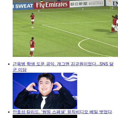
근육병 학생 도운 공익, 개그맨 김규원이었다…SNS 달
군 미담
안효섭·칼리드, '썸띵 스페셜' 뮤직비디오 베일 벗었다