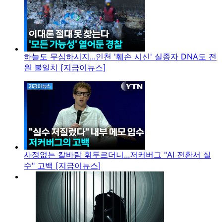
하늘도 무심하시지...인천 '훼손 시신' 실종자 DNA도 전
원 불일치 [지금이뉴스]
사정없는 칼바람 휘두르더니...저커버그 "AI 전환서 실
수" 고백 [지금이뉴스]