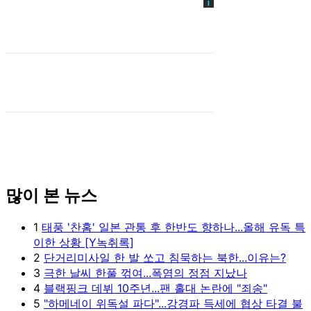
많이 본 뉴스
1
태풍 '찬홈' 일본 관통 후 한반도 향하나...올해 유독 특
이한 상황 [Y녹취록]
2
단거리미사일 한 발 쏘고 침묵하는 북한...이유는?
3
극한 날씨 한풀 꺾여...폭염의 정점 지났나
4
블랙핑크 데뷔 10주년...팬 홀대 논란에 "죄송"
5
"하메네이 위독설 파다"...강경파 득세에 협상 타결 불