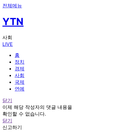
전체메뉴
YTN
사회
LIVE
홈
정치
경제
사회
국제
연예
닫기
이제 해당 작성자의 댓글 내용을
확인할 수 없습니다.
닫기
신고하기