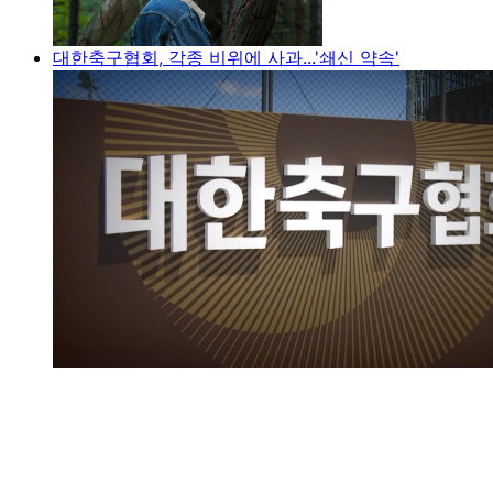
대한축구협회, 각종 비위에 사과...'쇄신 약속'