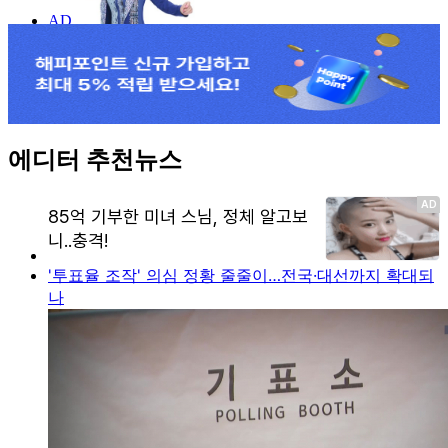
에디터 추천뉴스
'투표율 조작' 의심 정황 줄줄이…전국·대선까지 확대되
나