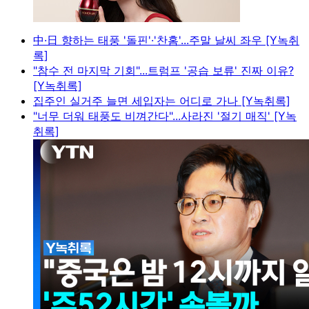
中·日 향하는 태풍 '돌핀'·'찬홈'...주말 날씨 좌우 [Y녹취
록]
"참수 전 마지막 기회"...트럼프 '공습 보류' 진짜 이유?
[Y녹취록]
집주인 실거주 늘면 세입자는 어디로 가나 [Y녹취록]
"너무 더워 태풍도 비껴간다"...사라진 '절기 매직' [Y녹
취록]