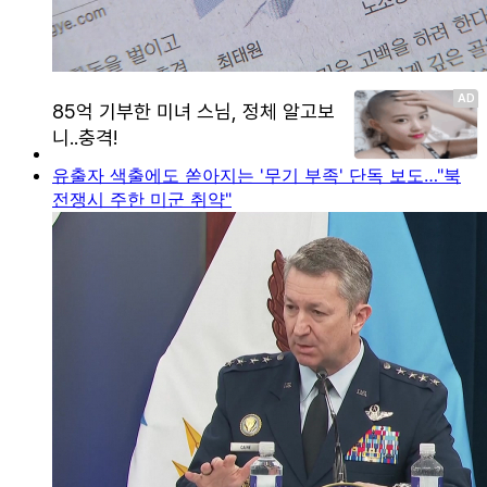
유출자 색출에도 쏟아지는 '무기 부족' 단독 보도…"북
전쟁시 주한 미군 취약"