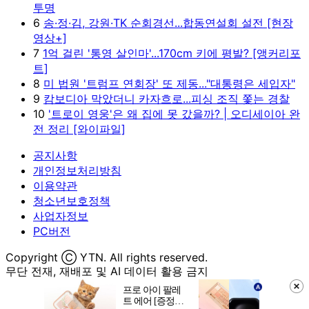
투명
6
송·정·김, 강원·TK 순회경선...합동연설회 설전 [현장
영상+]
7
1억 걸린 '통영 살인마'...170cm 키에 평발? [앵커리포
트]
8
미 법원 '트럼프 연회장' 또 제동..."대통령은 세입자"
9
캄보디아 막았더니 카자흐로...피싱 조직 쫓는 경찰
10
'트로이 영웅'은 왜 집에 못 갔을까? | 오디세이아 완
전 정리 [와이파일]
공지사항
개인정보처리방침
이용약관
청소년보호정책
사업자정보
PC버전
Copyright Ⓒ YTN. All rights reserved.
무단 전재, 재배포 및 AI 데이터 활용 금지