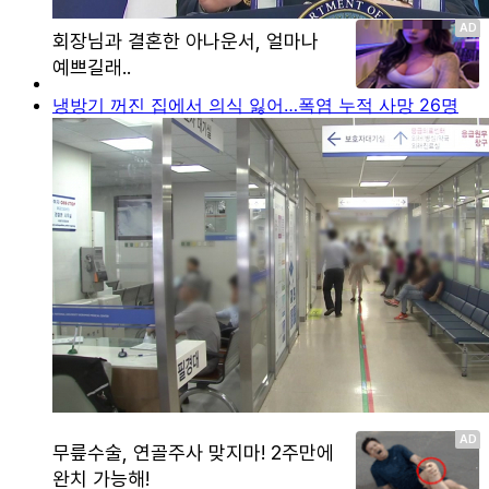
냉방기 꺼진 집에서 의식 잃어…폭염 누적 사망 26명