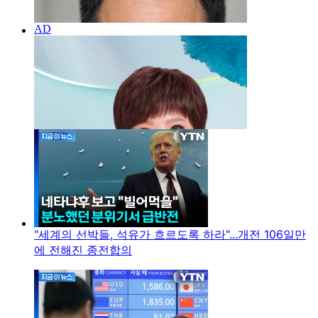
"세계의 선박들, 석유가 흐르도록 하라"...개전 106일만
에 전해진 종전합의