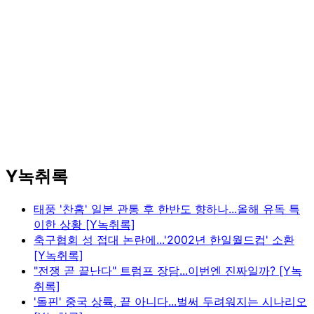
Y녹취록
태풍 '찬홈' 일본 관통 후 한반도 향하나...올해 유독 특
이한 상황 [Y녹취록]
축구협회 성 접대 논란에...'2002년 한일월드컵' 소환
[Y녹취록]
"전쟁 곧 끝난다" 트럼프 장담...이번엔 진짜일까? [Y녹
취록]
'돌핀' 중국 상륙, 끝 아니다...벌써 두려워지는 시나리오