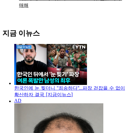
지금 이뉴스
한국인에 눈 찢더니 "죄송하다"...파장 걷잡을 수 없이
확산하자 결국 [지금이뉴스]