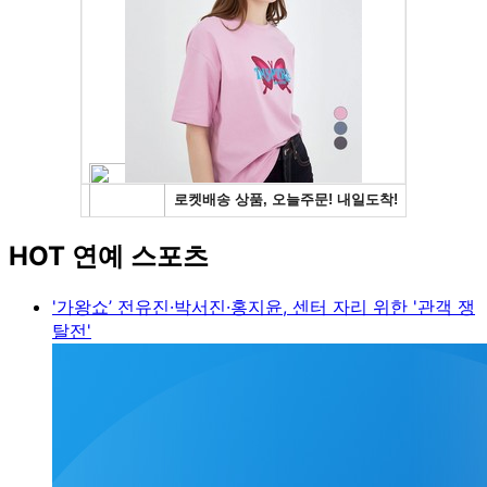
HOT 연예 스포츠
'가왕쇼’ 전유진·박서진·홍지윤, 센터 자리 위한 '관객 쟁
탈전'