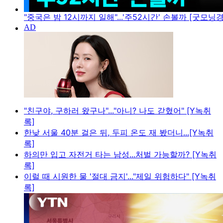
"중국은 밤 12시까지 일해"...'주52시간' 손볼까 [굿모닝
"친구야, 구하러 왔구나"..."아니? 나도 갇혔어" [Y녹취
록]
한낮 서울 40분 걸은 뒤, 두피 온도 재 봤더니...[Y녹취
록]
하의만 입고 자전거 타는 남성...처벌 가능할까? [Y녹취
록]
이럴 때 시원한 물 '절대 금지'..."제일 위험하다" [Y녹취
록]