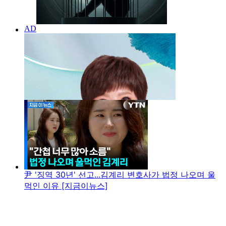
尹 '징역 30년' 선고...김계리 변호사가 법정 나오며 울
먹인 이유 [지금이뉴스]