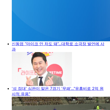
신동엽 “마이크 안 차도 돼”...대학로 소극장 발언에 사
과
'성 접대' 심판이 맡은 7경기 '무패'..."유흥비로 2억 원
사적 유용"