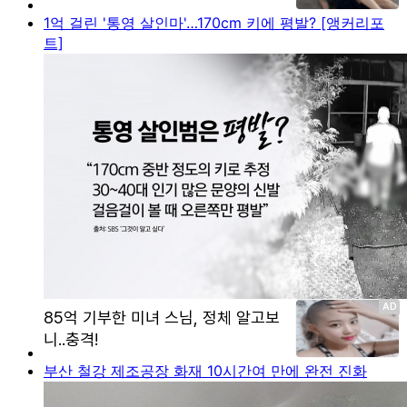
1억 걸린 '통영 살인마'…170cm 키에 평발? [앵커리포
트]
부산 철강 제조공장 화재 10시간여 만에 완전 진화