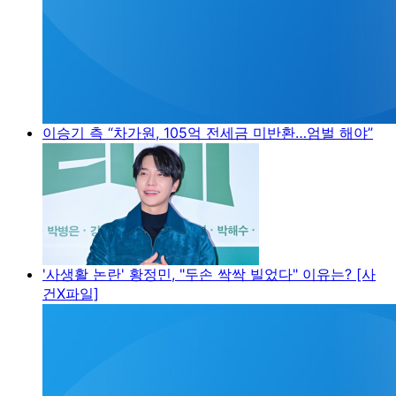
이승기 측 “차가원, 105억 전세금 미반환…엄벌 해야”
'사생활 논란' 황정민, "두손 싹싹 빌었다" 이유는? [사
건X파일]