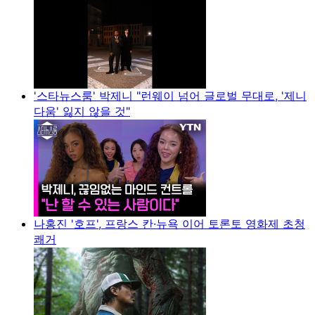
'스타뉴스룸' 박제니 "런웨이 넘어 글로벌 무대로, '제니
다움' 잃지 않을 것"
나홍진 '호프', 프랑스 칸·뉴욕 이어 토론토 영화제 초청
쾌거