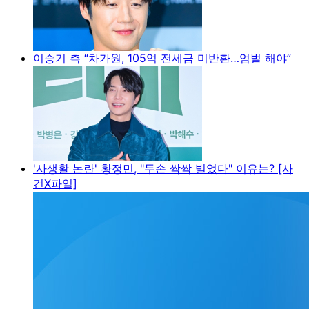
이승기 측 “차가원, 105억 전세금 미반환…엄벌 해야”
'사생활 논란' 황정민, "두손 싹싹 빌었다" 이유는? [사
건X파일]