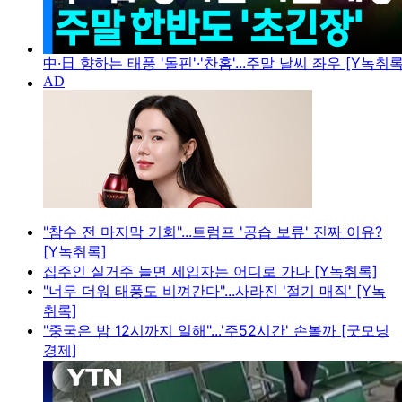
中·日 향하는 태풍 '돌핀'·'찬홈'...주말 날씨 좌우 [Y녹취록
"참수 전 마지막 기회"...트럼프 '공습 보류' 진짜 이유?
[Y녹취록]
집주인 실거주 늘면 세입자는 어디로 가나 [Y녹취록]
"너무 더워 태풍도 비껴간다"...사라진 '절기 매직' [Y녹
취록]
"중국은 밤 12시까지 일해"...'주52시간' 손볼까 [굿모닝
경제]