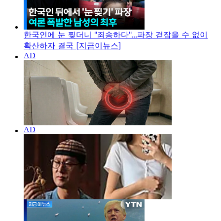
한국인에 눈 찢더니 "죄송하다"...파장 걷잡을 수 없이
확산하자 결국 [지금이뉴스]