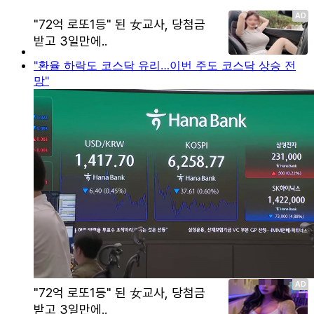
"환율 하락도 코스닥 유리…이번 주도 코스닥 상승 전
망"