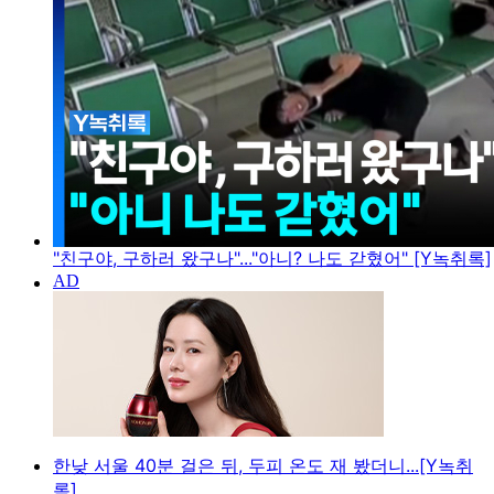
"친구야, 구하러 왔구나"..."아니? 나도 갇혔어" [Y녹취록]
한낮 서울 40분 걸은 뒤, 두피 온도 재 봤더니...[Y녹취
록]