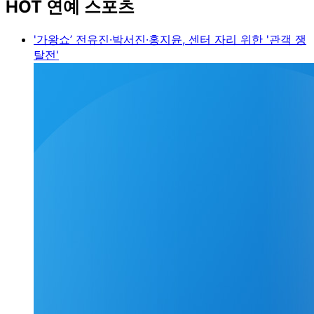
HOT 연예 스포츠
'가왕쇼’ 전유진·박서진·홍지윤, 센터 자리 위한 '관객 쟁
탈전'