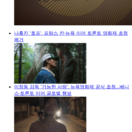
나홍진 '호프', 프랑스 칸·뉴욕 이어 토론토 영화제 초청
쾌거
이창동 감독 '가능한 사랑', 뉴욕영화제 공식 초청…베니
스·토론토 이어 글로벌 행보