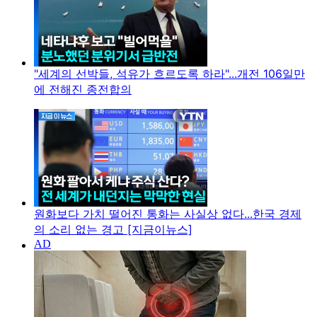
"세계의 선박들, 석유가 흐르도록 하라"...개전 106일만
에 전해진 종전합의
원화보다 가치 떨어진 통화는 사실상 없다...한국 경제
의 소리 없는 경고 [지금이뉴스]