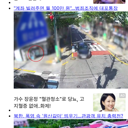
"계좌 빌려주면 월 100만 원"…범죄조직에 대포통장
북한, 폭염 속 '원산갈마' 띄우기…관광객 유치 총력전?