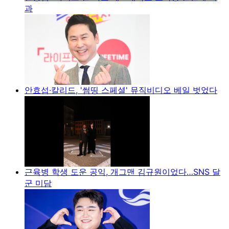
과
안효섭·칼리드, '썸띵 스페셜' 뮤직비디오 베일 벗었다
근육병 학생 도운 공익, 개그맨 김규원이었다…SNS 달
군 미담