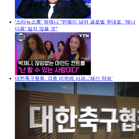
'스타뉴스룸' 박제니 "런웨이 넘어 글로벌 무대로, '제니
다움' 잃지 않을 것"
대한축구협회, 각종 비위에 사과...'쇄신 약속'