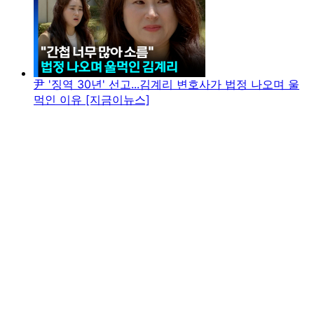
尹 '징역 30년' 선고...김계리 변호사가 법정 나오며 울
먹인 이유 [지금이뉴스]