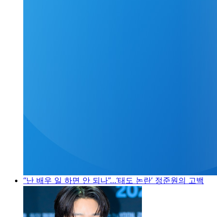
“난 배우 일 하면 안 되나”…‘태도 논란’ 정준원의 고백