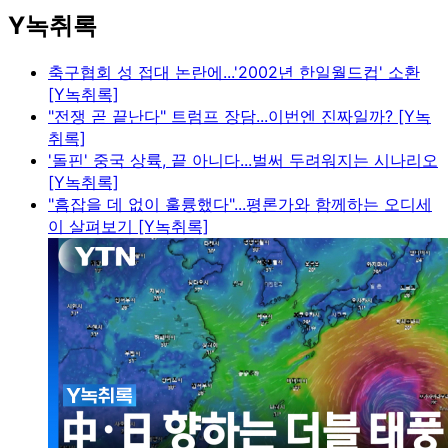
Y녹취록
축구협회 성 접대 논란에...'2002년 한일월드컵' 소환
[Y녹취록]
"전쟁 곧 끝난다" 트럼프 장담...이번엔 진짜일까? [Y녹
취록]
'돌핀' 중국 상륙, 끝 아니다...벌써 두려워지는 시나리오
[Y녹취록]
"흠잡을 데 없이 훌륭했다"...평론가와 함께하는 오디세
이 살펴보기 [Y녹취록]