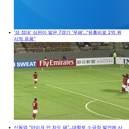
'성 접대' 심판이 맡은 7경기 '무패'..."유흥비로 2억 원
사적 유용"
신동엽 “마이크 안 차도 돼”...대학로 소극장 발언에 사