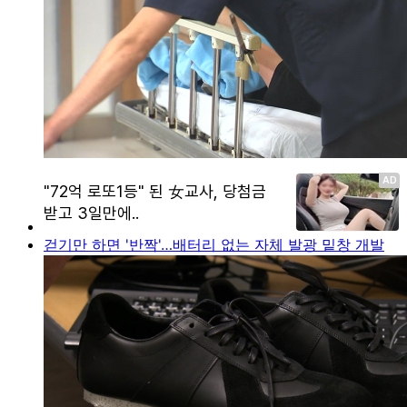
걷기만 하면 '반짝'…배터리 없는 자체 발광 밑창 개발