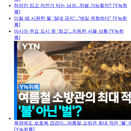
하의만 입고 자전거 타는 남성...처벌 가능할까? [Y녹취
록]
이럴 때 시원한 물 '절대 금지'..."제일 위험하다" [Y녹취
록]
아시아 주요 도시 중 '최고'...지독한 서울 상황 [Y녹취
록]
폭염에도 보호복 겹겹이...여름철 소방관 최대 적은 '불' 아
[Y녹취록]