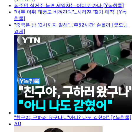
집주인 실거주 늘면 세입자는 어디로 가나 [Y녹취록]
"너무 더워 태풍도 비껴간다"...사라진 '절기 매직' [Y녹
취록]
"중국은 밤 12시까지 일해"...'주52시간' 손볼까 [굿모닝
경제]
"친구야, 구하러 왔구나"..."아니? 나도 갇혔어" [Y녹취록]