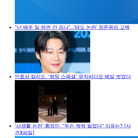
“난 배우 일 하면 안 되나”…‘태도 논란’ 정준원의 고백
안효섭·칼리드, '썸띵 스페셜' 뮤직비디오 베일 벗었다
'사생활 논란' 황정민, "두손 싹싹 빌었다" 이유는? [사
건X파일]