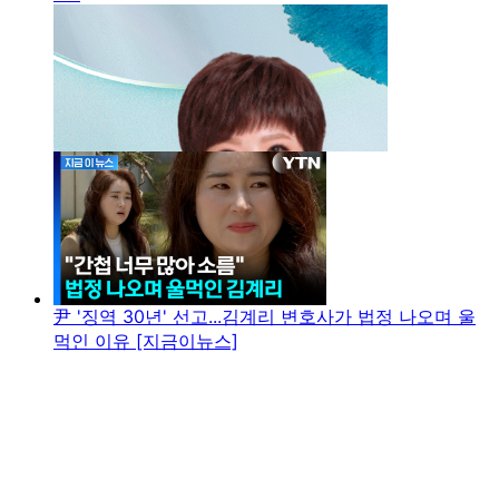
尹 '징역 30년' 선고...김계리 변호사가 법정 나오며 울
먹인 이유 [지금이뉴스]