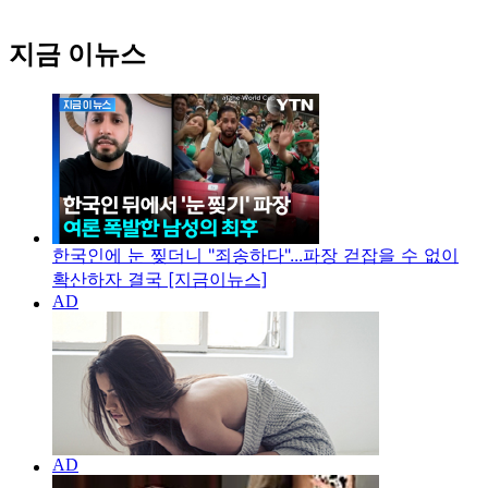
지금 이뉴스
한국인에 눈 찢더니 "죄송하다"...파장 걷잡을 수 없이
확산하자 결국 [지금이뉴스]