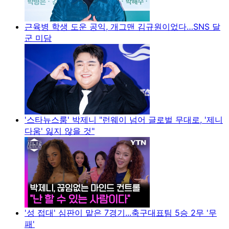
근육병 학생 도운 공익, 개그맨 김규원이었다…SNS 달
군 미담
'스타뉴스룸' 박제니 "런웨이 넘어 글로벌 무대로, '제니
다움' 잃지 않을 것"
'성 접대' 심판이 맡은 7경기...축구대표팀 5승 2무 '무
패'