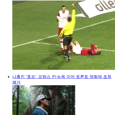
나홍진 '호프', 프랑스 칸·뉴욕 이어 토론토 영화제 초청
쾌거