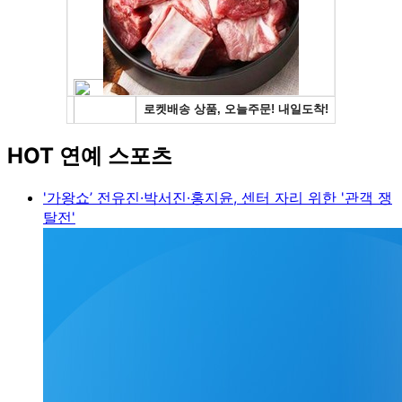
HOT 연예 스포츠
'가왕쇼’ 전유진·박서진·홍지윤, 센터 자리 위한 '관객 쟁
탈전'