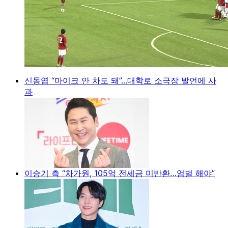
신동엽 “마이크 안 차도 돼”...대학로 소극장 발언에 사
과
이승기 측 “차가원, 105억 전세금 미반환…엄벌 해야”