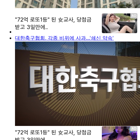
대한축구협회, 각종 비위에 사과…'쇄신 약속'