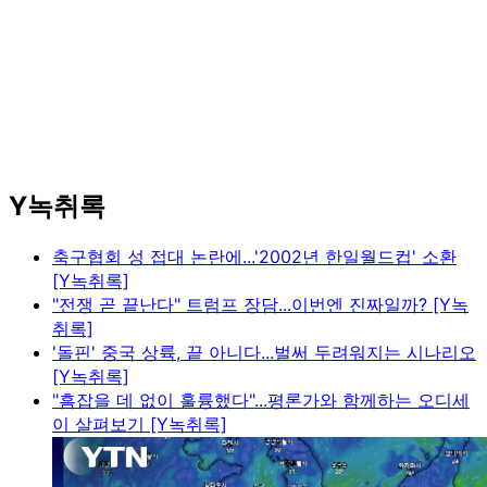
Y녹취록
축구협회 성 접대 논란에...'2002년 한일월드컵' 소환
[Y녹취록]
"전쟁 곧 끝난다" 트럼프 장담...이번엔 진짜일까? [Y녹
취록]
'돌핀' 중국 상륙, 끝 아니다...벌써 두려워지는 시나리오
[Y녹취록]
"흠잡을 데 없이 훌륭했다"...평론가와 함께하는 오디세
이 살펴보기 [Y녹취록]