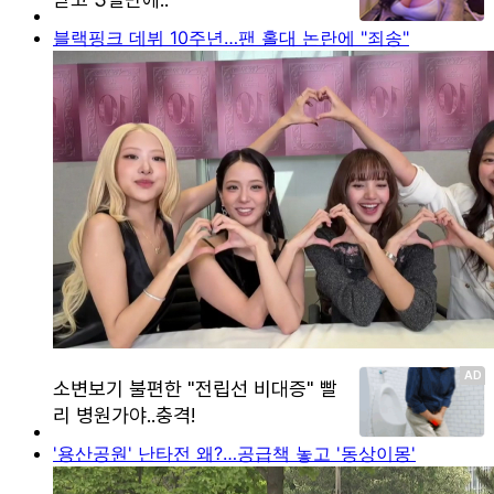
블랙핑크 데뷔 10주년…팬 홀대 논란에 "죄송"
'용산공원' 난타전 왜?…공급책 놓고 '동상이몽'