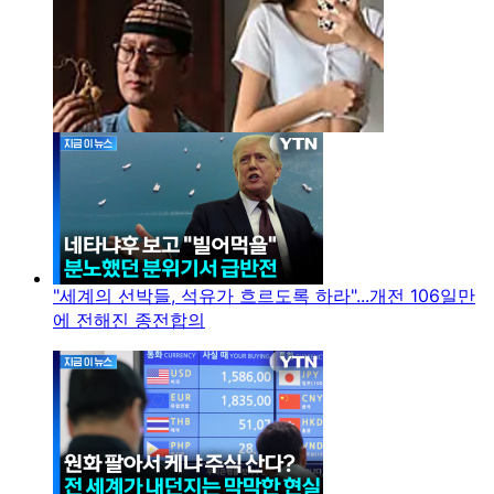
"세계의 선박들, 석유가 흐르도록 하라"...개전 106일만
에 전해진 종전합의