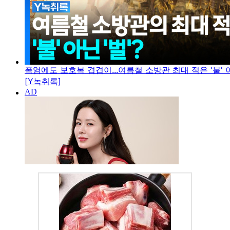
폭염에도 보호복 겹겹이...여름철 소방관 최대 적은 '불' 아
[Y녹취록]