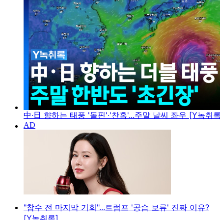
中·日 향하는 태풍 '돌핀'·'찬홈'...주말 날씨 좌우 [Y녹취록
"참수 전 마지막 기회"...트럼프 '공습 보류' 진짜 이유?
[Y녹취록]