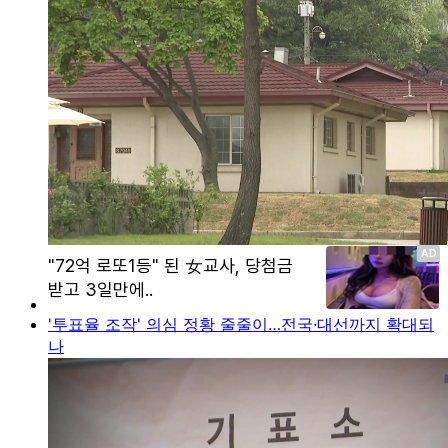
'투표율 조작' 의심 정황 줄줄이…전국·대선까지 확대되
나