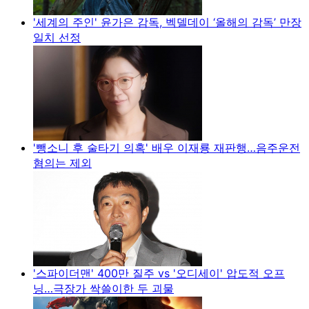
'세계의 주인' 윤가은 감독, 벡델데이 ‘올해의 감독’ 만장
일치 선정
'뺑소니 후 술타기 의혹' 배우 이재룡 재판행…음주운전
혐의는 제외
'스파이더맨' 400만 질주 vs '오디세이' 압도적 오프
닝…극장가 싹쓸이한 두 괴물