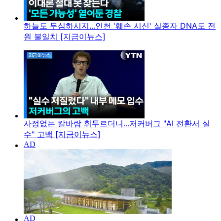
하늘도 무심하시지...인천 '훼손 시신' 실종자 DNA도 전
원 불일치 [지금이뉴스]
사정없는 칼바람 휘두르더니...저커버그 "AI 전환서 실
수" 고백 [지금이뉴스]