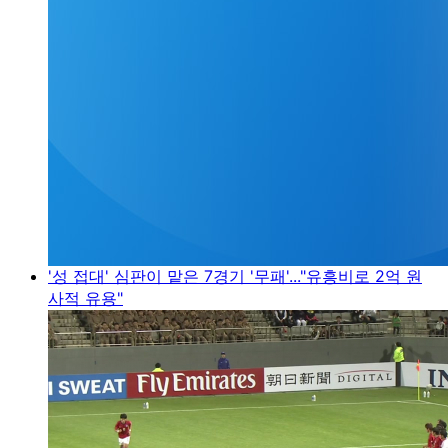
'성 접대' 심판이 맡은 7경기 '무패'..."유흥비로 2억 원
사적 유용"