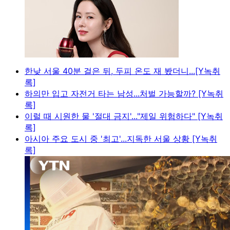
한낮 서울 40분 걸은 뒤, 두피 온도 재 봤더니...[Y녹취
록]
하의만 입고 자전거 타는 남성...처벌 가능할까? [Y녹취
록]
이럴 때 시원한 물 '절대 금지'..."제일 위험하다" [Y녹취
록]
아시아 주요 도시 중 '최고'...지독한 서울 상황 [Y녹취
록]