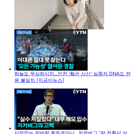
하늘도 무심하시지...인천 '훼손 시신' 실종자 DNA도 전
원 불일치 [지금이뉴스]
사정없는 칼바람 휘두르더니...저커버그 "AI 전환서 실