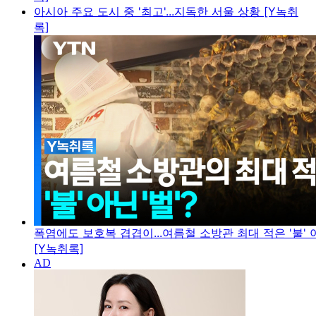
아시아 주요 도시 중 '최고'...지독한 서울 상황 [Y녹취
록]
폭염에도 보호복 겹겹이...여름철 소방관 최대 적은 '불' 아
[Y녹취록]