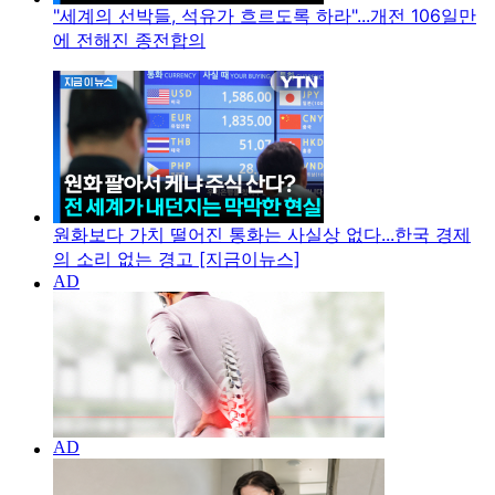
"세계의 선박들, 석유가 흐르도록 하라"...개전 106일만
에 전해진 종전합의
원화보다 가치 떨어진 통화는 사실상 없다...한국 경제
의 소리 없는 경고 [지금이뉴스]