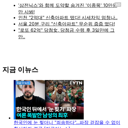
AD
지금 이뉴스
한국인에 눈 찢더니 "죄송하다"...파장 걷잡을 수 없이