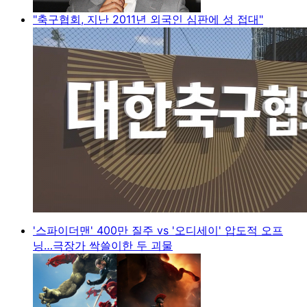
"축구협회, 지난 2011년 외국인 심판에 성 접대"
'스파이더맨' 400만 질주 vs '오디세이' 압도적 오프
닝…극장가 싹쓸이한 두 괴물