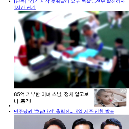
[단독] "경기 시작 늦춰달라 요구 묵살"…선수 탈진하자
1시간 연기
민주당권 '호남대전' 총력전…내일 제주·인천 발표