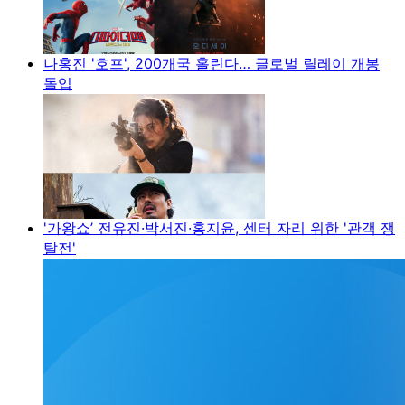
나홍진 '호프', 200개국 홀린다… 글로벌 릴레이 개봉
돌입
'가왕쇼’ 전유진·박서진·홍지윤, 센터 자리 위한 '관객 쟁
탈전'