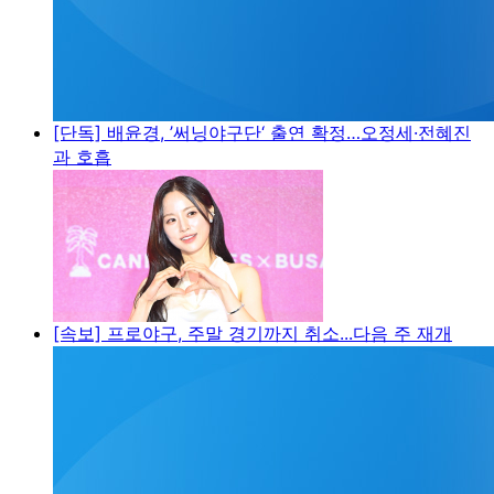
[단독] 배윤경, ’써닝야구단‘ 출연 확정…오정세·전혜진
과 호흡
[속보] 프로야구, 주말 경기까지 취소...다음 주 재개