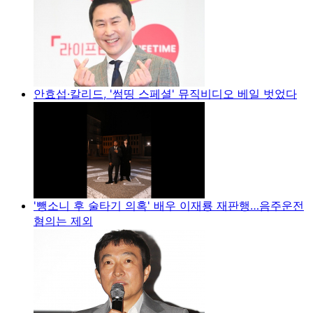
안효섭·칼리드, '썸띵 스페셜' 뮤직비디오 베일 벗었다
'뺑소니 후 술타기 의혹' 배우 이재룡 재판행…음주운전
혐의는 제외