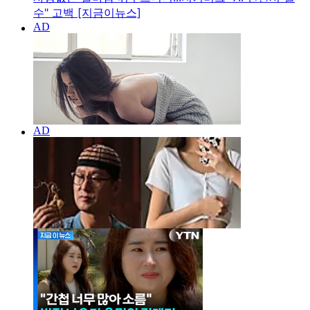
수" 고백 [지금이뉴스]