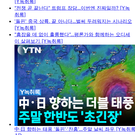
[Y녹취록]
"전쟁 곧 끝난다" 트럼프 장담...이번엔 진짜일까? [Y녹
취록]
'돌핀' 중국 상륙, 끝 아니다...벌써 두려워지는 시나리오
[Y녹취록]
"흠잡을 데 없이 훌륭했다"...평론가와 함께하는 오디세
이 살펴보기 [Y녹취록]
中·日 향하는 태풍 '돌핀'·'찬홈'...주말 날씨 좌우 [Y녹취록