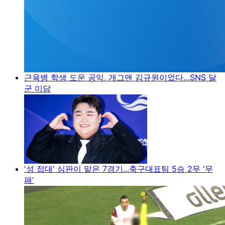
근육병 학생 도운 공익, 개그맨 김규원이었다…SNS 달
군 미담
'성 접대' 심판이 맡은 7경기...축구대표팀 5승 2무 '무
패'