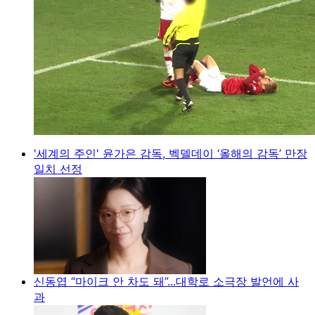
'세계의 주인' 윤가은 감독, 벡델데이 ‘올해의 감독’ 만장
일치 선정
신동엽 “마이크 안 차도 돼”...대학로 소극장 발언에 사
과