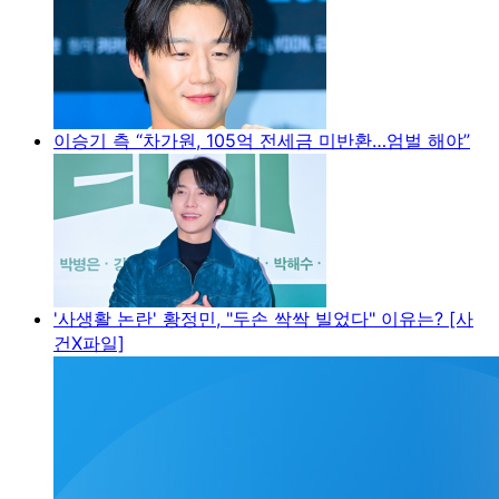
이승기 측 “차가원, 105억 전세금 미반환…엄벌 해야”
'사생활 논란' 황정민, "두손 싹싹 빌었다" 이유는? [사
건X파일]