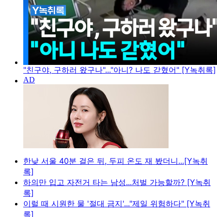
"친구야, 구하러 왔구나"..."아니? 나도 갇혔어" [Y녹취록]
한낮 서울 40분 걸은 뒤, 두피 온도 재 봤더니...[Y녹취
록]
하의만 입고 자전거 타는 남성...처벌 가능할까? [Y녹취
록]
이럴 때 시원한 물 '절대 금지'..."제일 위험하다" [Y녹취
록]