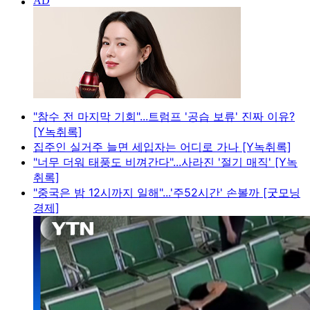
"참수 전 마지막 기회"...트럼프 '공습 보류' 진짜 이유?
[Y녹취록]
집주인 실거주 늘면 세입자는 어디로 가나 [Y녹취록]
"너무 더워 태풍도 비껴간다"...사라진 '절기 매직' [Y녹
취록]
"중국은 밤 12시까지 일해"...'주52시간' 손볼까 [굿모닝
경제]