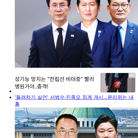
'돌려차기 실언' 서범수·진종오 징계 개시…윤리위는 내
홍