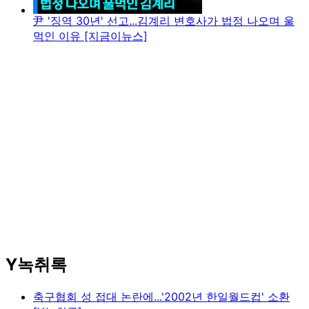
尹 '징역 30년' 선고...김계리 변호사가 법정 나오며 울
먹인 이유 [지금이뉴스]
Y녹취록
축구협회 성 접대 논란에...'2002년 한일월드컵' 소환