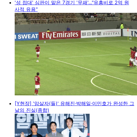
'성 접대' 심판이 맡은 7경기 '무패'..."유흥비로 2억 원
사적 유용"
[Y현장] '암살자(들)' 유해진·박해일·이민호가 완성한 그
날의 진실(종합)