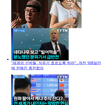
"세계의 선박들, 석유가 흐르도록 하라"...개전 106일만
에 전해진 종전합의