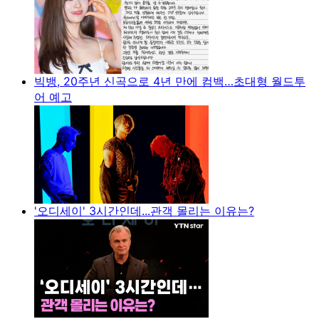
빅뱅, 20주년 신곡으로 4년 만에 컴백…초대형 월드투
어 예고
'오디세이' 3시간인데...관객 몰리는 이유는?