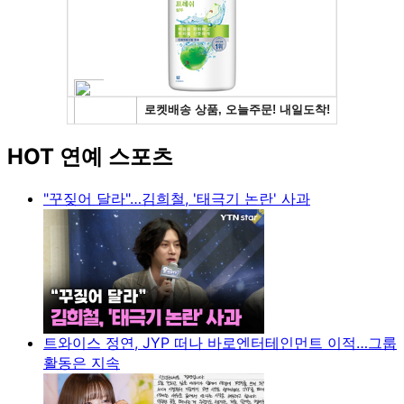
HOT 연예 스포츠
"꾸짖어 달라"…김희철, '태극기 논란' 사과
트와이스 정연, JYP 떠나 바로엔터테인먼트 이적…그룹
활동은 지속