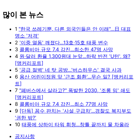
많이 본 뉴스
1
"한국 쓰레기뿐, 다른 외국인들은 안 이래"…日 대표
명소 '저격'
2
'이중 열돔' 깨졌다...13호·15호 태풍 변수
3
콜롬비아 규모 7.4 강진...최소한 47명 사망
4
원·달러 환율 1,300원대 눈앞...하락 반전 'U턴', 왜?
[앵커리포트]
5
'공급 절벽' 네 탓 공방...'버스하우스' 결국 사과
6
용산 어린이정원 앞 '근조 화환'...무슨 일? [앵커리포
트]
7
"폐버스에서 살라고?" 폭발한 2030, '조롱 밈' 쇄도
[앵커리포트]
8
콜롬비아 규모 7.4 강진...최소 77명 사망
9
[단독] 꼼수 판치는 '사설 구급차'...경찰도 복지부도
'권한 밖?'
10
태풍에 상하이 타워 휘청...창틀 끝까지 물 차올라
공지사항