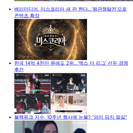
베리미디어, 미스코리아 새 판 짠다…‘왕관쟁탈전’으로
콘텐츠 확장
한국 14억 4천만 원에도 2위…‘엑스 더 리그’ 선두 경쟁
후끈
블랙핑크 지수, 10주년 행사에 눈물? “의미 담지 말길”