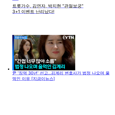
尹 '징역 30년' 선고...김계리 변호사가 법정 나오며 울
먹인 이유 [지금이뉴스]