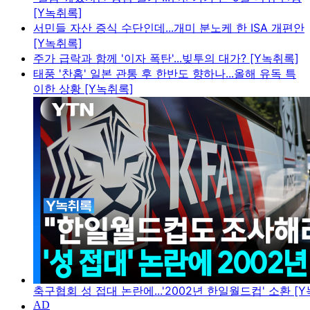
[Y녹취록]
서민들 자산 증식 수단인데...개미 분노케 한 ISA 개편안
[Y녹취록]
주가 급락과 함께 '이자 폭탄'...빚투의 대가? [Y녹취록]
태풍 '찬홈' 일본 관통 후 한반도 향하나...올해 유독 특
이한 상황 [Y녹취록]
축구협회 성 접대 논란에...'2002년 한일월드컵' 소환 [