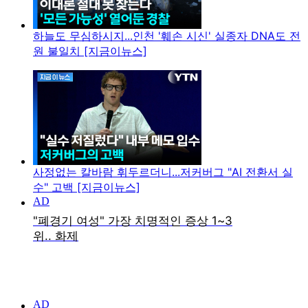
하늘도 무심하시지...인천 '훼손 시신' 실종자 DNA도 전
원 불일치 [지금이뉴스]
사정없는 칼바람 휘두르더니...저커버그 "AI 전환서 실
수" 고백 [지금이뉴스]