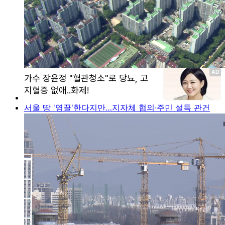
서울 땅 '영끌'한다지만…지자체 협의·주민 설득 관건