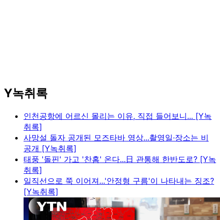
Y녹취록
인천공항에 어르신 몰리는 이유, 직접 들어보니... [Y녹
취록]
사망설 돌자 공개된 모즈타바 영상...촬영일·장소는 비
공개 [Y녹취록]
태풍 '돌핀' 가고 '찬홈' 온다...日 관통해 한반도로? [Y녹
취록]
일직선으로 쭉 이어져...'안정형 구름'이 나타내는 징조?
[Y녹취록]