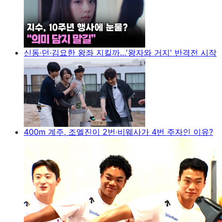
신동·던·김요한 왕좌 지킬까…'왕자와 거지' 반격전 시작
400m 계주, 조엘진이 2번·비웨사가 4번 주자인 이유?