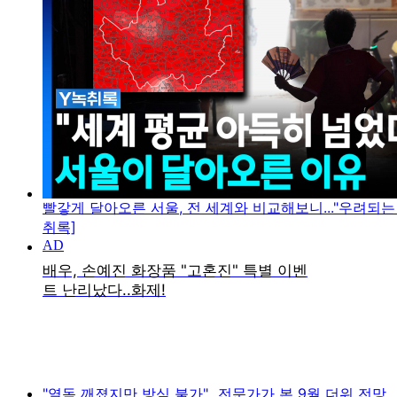
빨갛게 달아오른 서울, 전 세계와 비교해보니..."우려되는 
취록]
"열돔 깨졌지만 방심 불가"...전문가가 본 9월 더위 전망