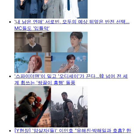
'내 남은 연애' 서로빈, 모두의 예상 뒤엎은 반전 선택…
MC들도 ‘입틀막’
'스파이더맨'이 밀고 '오디세이'가 끈다…韓 넘어 전 세
계 휩쓰는 '쌍끌이 흥행' 돌풍
[Y현장] '암살자(들)' 이민호 "유해진·박해일과 호흡? 한