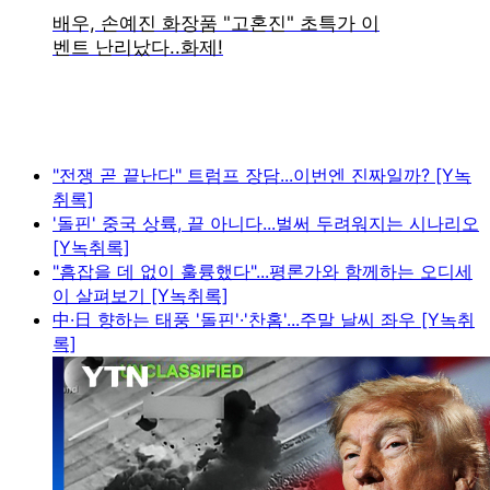
"전쟁 곧 끝난다" 트럼프 장담...이번엔 진짜일까? [Y녹
취록]
'돌핀' 중국 상륙, 끝 아니다...벌써 두려워지는 시나리오
[Y녹취록]
"흠잡을 데 없이 훌륭했다"...평론가와 함께하는 오디세
이 살펴보기 [Y녹취록]
中·日 향하는 태풍 '돌핀'·'찬홈'...주말 날씨 좌우 [Y녹취
록]