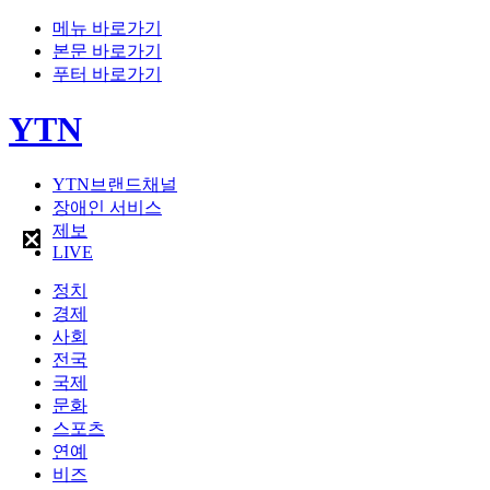
메뉴 바로가기
본문 바로가기
푸터 바로가기
YTN
YTN브랜드채널
장애인 서비스
제보
LIVE
정치
경제
사회
전국
국제
문화
스포츠
연예
비즈