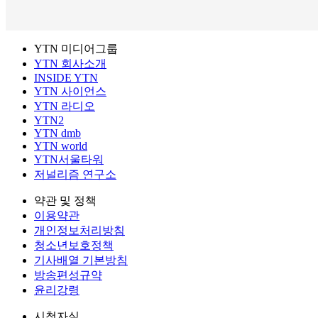
YTN 미디어그룹
YTN 회사소개
INSIDE YTN
YTN 사이언스
YTN 라디오
YTN2
YTN dmb
YTN world
YTN서울타워
저널리즘 연구소
약관 및 정책
이용약관
개인정보처리방침
청소년보호정책
기사배열 기본방침
방송편성규약
윤리강령
시청자실