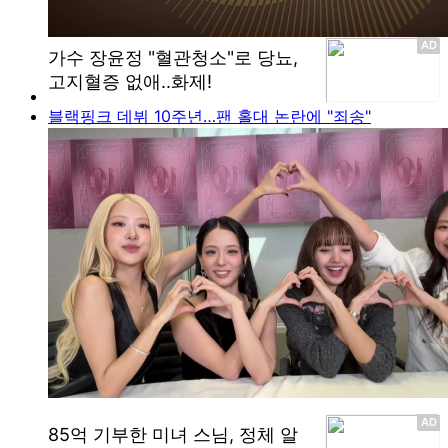
블랙핑크 데뷔 10주년…팬 홀대 논란에 "죄송"