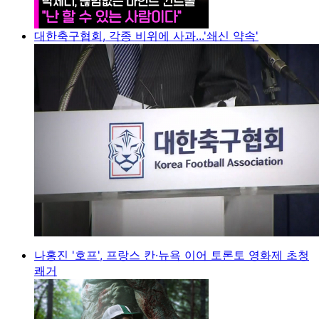
대한축구협회, 각종 비위에 사과...'쇄신 약속'
나홍진 '호프', 프랑스 칸·뉴욕 이어 토론토 영화제 초청
쾌거