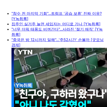
"참수 전 마지막 기회"...트럼프 '공습 보류' 진짜 이유?
[Y녹취록]
집주인 실거주 늘면 세입자는 어디로 가나 [Y녹취록]
"너무 더워 태풍도 비껴간다"...사라진 '절기 매직' [Y녹
취록]
"중국은 밤 12시까지 일해"...'주52시간' 손볼까 [굿모닝
경제]