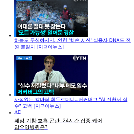
하늘도 무심하시지...인천 '훼손 시신' 실종자 DNA도 전
원 불일치 [지금이뉴스]
사정없는 칼바람 휘두르더니...저커버그 "AI 전환서 실
수" 고백 [지금이뉴스]