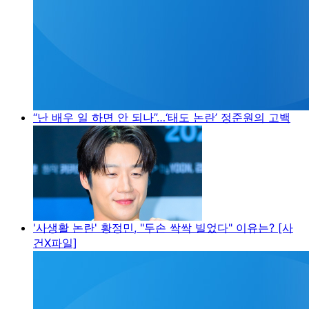
“난 배우 일 하면 안 되나”…‘태도 논란’ 정준원의 고백
'사생활 논란' 황정민, "두손 싹싹 빌었다" 이유는? [사
건X파일]