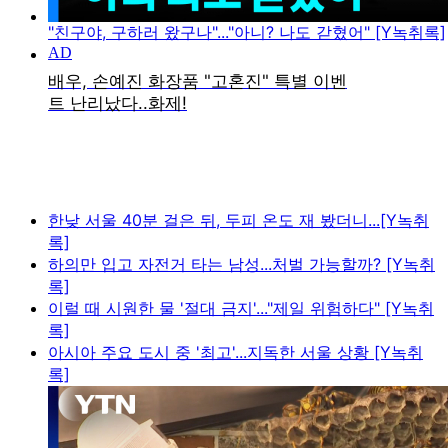
"친구야, 구하러 왔구나"..."아니? 나도 갇혔어" [Y녹취록]
한낮 서울 40분 걸은 뒤, 두피 온도 재 봤더니...[Y녹취
록]
하의만 입고 자전거 타는 남성...처벌 가능할까? [Y녹취
록]
이럴 때 시원한 물 '절대 금지'..."제일 위험하다" [Y녹취
록]
아시아 주요 도시 중 '최고'...지독한 서울 상황 [Y녹취
록]