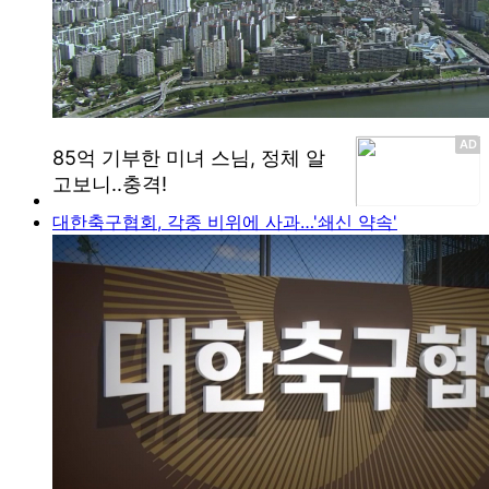
대한축구협회, 각종 비위에 사과…'쇄신 약속'