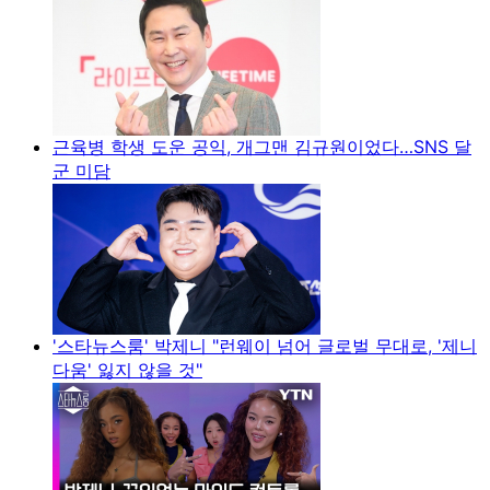
근육병 학생 도운 공익, 개그맨 김규원이었다…SNS 달
군 미담
'스타뉴스룸' 박제니 "런웨이 넘어 글로벌 무대로, '제니
다움' 잃지 않을 것"