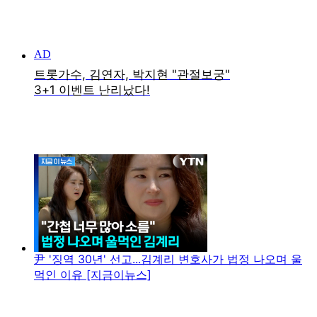
尹 '징역 30년' 선고...김계리 변호사가 법정 나오며 울
먹인 이유 [지금이뉴스]