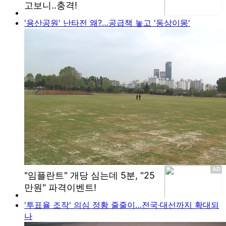
'용산공원' 난타전 왜?…공급책 놓고 '동상이몽'
'투표율 조작' 의심 정황 줄줄이…전국·대선까지 확대되
나