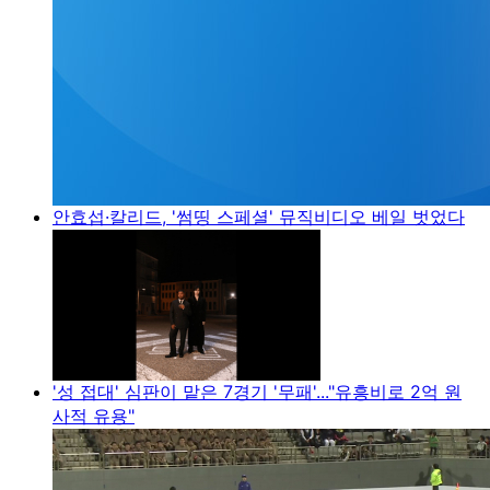
안효섭·칼리드, '썸띵 스페셜' 뮤직비디오 베일 벗었다
'성 접대' 심판이 맡은 7경기 '무패'..."유흥비로 2억 원
사적 유용"