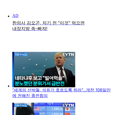
"세계의 선박들, 석유가 흐르도록 하라"...개전 106일만
에 전해진 종전합의