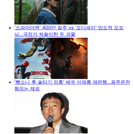
'스파이더맨' 400만 질주 vs '오디세이' 압도적 오프
닝…극장가 싹쓸이한 두 괴물
'뺑소니 후 술타기 의혹' 배우 이재룡 재판행…음주운전
혐의는 제외