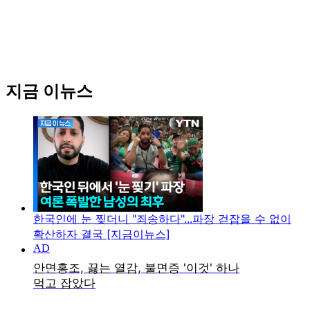
지금 이뉴스
한국인에 눈 찢더니 "죄송하다"...파장 걷잡을 수 없이
확산하자 결국 [지금이뉴스]