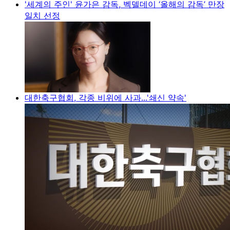
'세계의 주인' 윤가은 감독, 벡델데이 ‘올해의 감독’ 만장
일치 선정
대한축구협회, 각종 비위에 사과...'쇄신 약속'