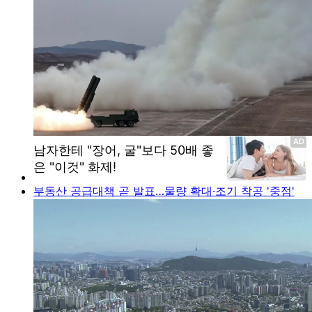
부동산 공급대책 곧 발표…물량 확대·조기 착공 '중점'