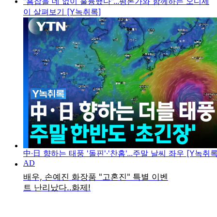
"흠잡을 데 없이 훌륭했다"...평론가와 함께하는 오디세
이 살펴보기 [Y녹취록]
中·日 향하는 태풍 '돌핀'·'찬홈'...주말 날씨 좌우 [Y녹취록