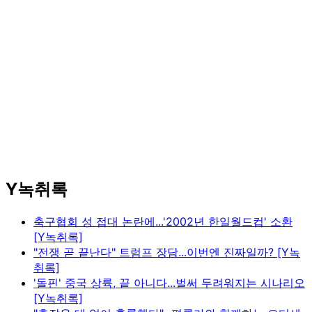
Y녹취록
축구협회 성 접대 논란에...'2002년 한일월드컵' 소환
[Y녹취록]
"전쟁 곧 끝난다" 트럼프 장담...이번엔 진짜일까? [Y녹
취록]
'돌핀' 중국 상륙, 끝 아니다...벌써 두려워지는 시나리오
[Y녹취록]