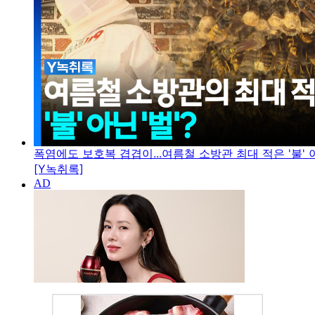
폭염에도 보호복 겹겹이...여름철 소방관 최대 적은 '불' 아
[Y녹취록]