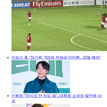
이승기 측 “차가원, 105억 전세금 미반환…엄벌 해야”
신동엽 “마이크 안 차도 돼”...대학로 소극장 발언에 사
과