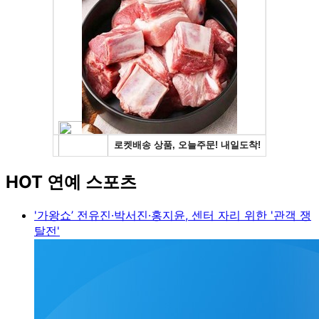
HOT 연예 스포츠
'가왕쇼’ 전유진·박서진·홍지윤, 센터 자리 위한 '관객 쟁
탈전'