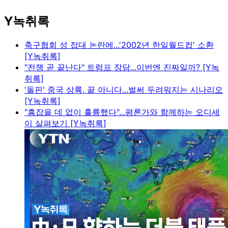
Y녹취록
축구협회 성 접대 논란에...'2002년 한일월드컵' 소환
[Y녹취록]
"전쟁 곧 끝난다" 트럼프 장담...이번엔 진짜일까? [Y녹
취록]
'돌핀' 중국 상륙, 끝 아니다...벌써 두려워지는 시나리오
[Y녹취록]
"흠잡을 데 없이 훌륭했다"...평론가와 함께하는 오디세
이 살펴보기 [Y녹취록]