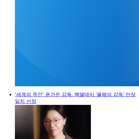
'세계의 주인' 윤가은 감독, 벡델데이 ‘올해의 감독’ 만장
일치 선정