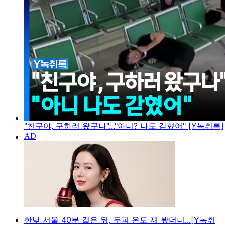
"친구야, 구하러 왔구나"..."아니? 나도 갇혔어" [Y녹취록]
한낮 서울 40분 걸은 뒤, 두피 온도 재 봤더니...[Y녹취