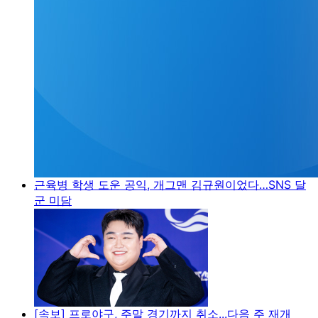
근육병 학생 도운 공익, 개그맨 김규원이었다…SNS 달
군 미담
[속보] 프로야구, 주말 경기까지 취소...다음 주 재개