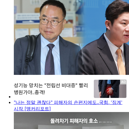
"나는 정말 괜찮다" 피해자의 손편지에도..국힘, '징계'
시작 [앵커리포트]