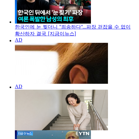
한국인에 눈 찢더니 "죄송하다"...파장 걷잡을 수 없이
확산하자 결국 [지금이뉴스]