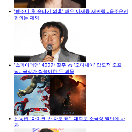
'뺑소니 후 술타기 의혹' 배우 이재룡 재판행…음주운전
혐의는 제외
'스파이더맨' 400만 질주 vs '오디세이' 압도적 오프
닝…극장가 싹쓸이한 두 괴물
신동엽 “마이크 안 차도 돼”...대학로 소극장 발언에 사
과