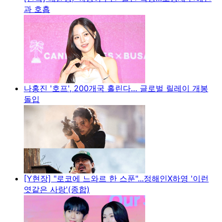
과 호흡
나홍진 '호프', 200개국 홀린다… 글로벌 릴레이 개봉
돌입
[Y현장] "로코에 느와르 한 스푼"...정해인X하영 '이런
엿같은 사랑'(종합)