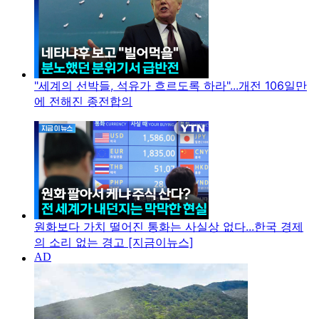
"세계의 선박들, 석유가 흐르도록 하라"...개전 106일만
에 전해진 종전합의
원화보다 가치 떨어진 통화는 사실상 없다...한국 경제
의 소리 없는 경고 [지금이뉴스]