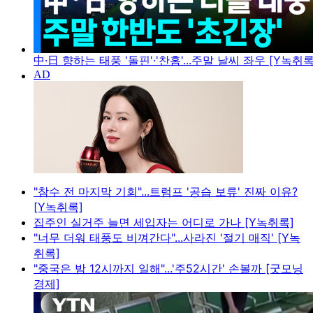
中·日 향하는 태풍 '돌핀'·'찬홈'...주말 날씨 좌우 [Y녹취록
"참수 전 마지막 기회"...트럼프 '공습 보류' 진짜 이유?
[Y녹취록]
집주인 실거주 늘면 세입자는 어디로 가나 [Y녹취록]
"너무 더워 태풍도 비껴간다"...사라진 '절기 매직' [Y녹
취록]
"중국은 밤 12시까지 일해"...'주52시간' 손볼까 [굿모닝
경제]