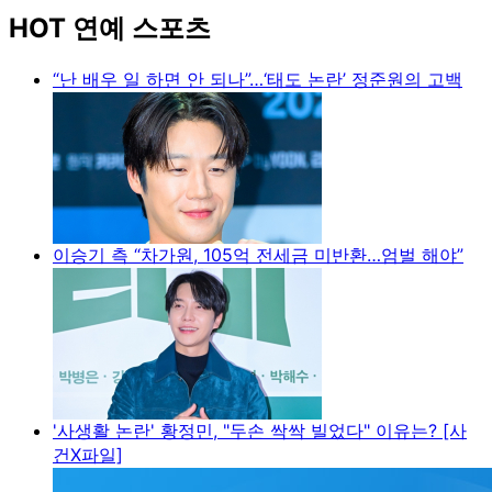
HOT 연예 스포츠
“난 배우 일 하면 안 되나”…‘태도 논란’ 정준원의 고백
이승기 측 “차가원, 105억 전세금 미반환…엄벌 해야”
'사생활 논란' 황정민, "두손 싹싹 빌었다" 이유는? [사
건X파일]