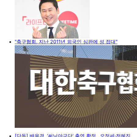
"축구협회, 지난 2011년 외국인 심판에 성 접대"
[단독] 배윤경, ’써닝야구단‘ 출연 확정…오정세·전혜진