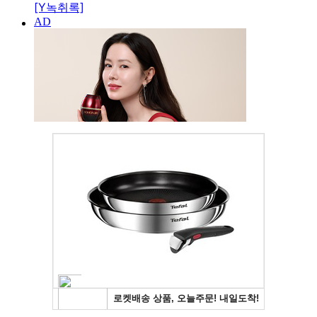
[Y녹취록]