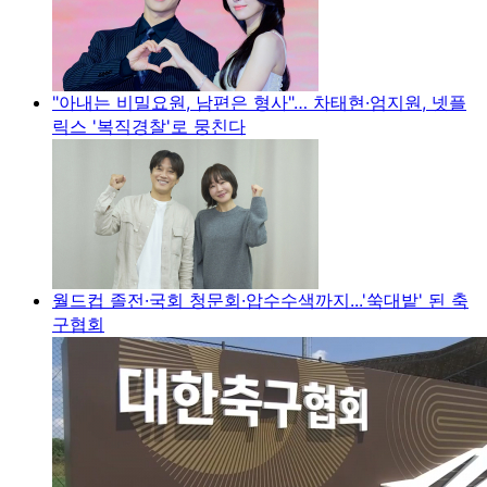
"아내는 비밀요원, 남편은 형사"… 차태현·엄지원, 넷플
릭스 '복직경찰'로 뭉친다
월드컵 졸전·국회 청문회·압수수색까지...'쑥대밭' 된 축
구협회