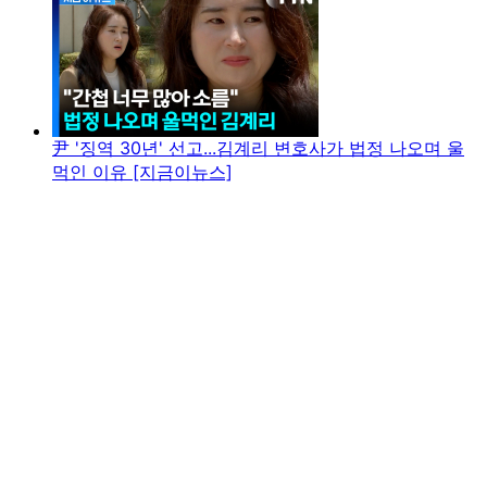
尹 '징역 30년' 선고...김계리 변호사가 법정 나오며 울
먹인 이유 [지금이뉴스]