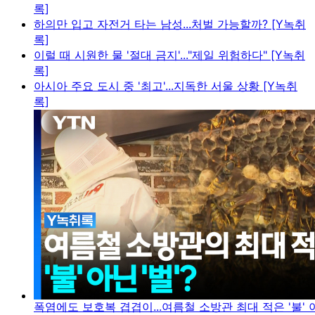
록]
하의만 입고 자전거 타는 남성...처벌 가능할까? [Y녹취
록]
이럴 때 시원한 물 '절대 금지'..."제일 위험하다" [Y녹취
록]
아시아 주요 도시 중 '최고'...지독한 서울 상황 [Y녹취
록]
폭염에도 보호복 겹겹이...여름철 소방관 최대 적은 '불' 아