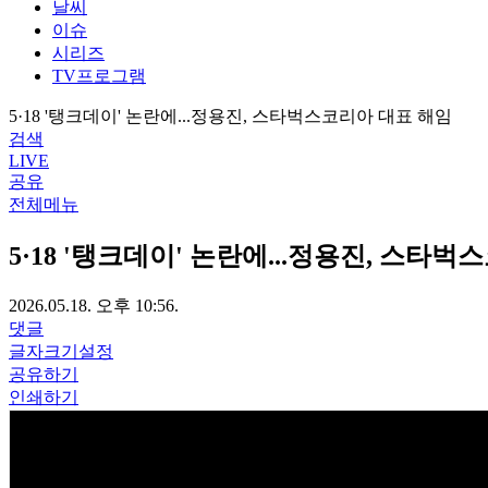
날씨
이슈
시리즈
TV프로그램
5·18 '탱크데이' 논란에...정용진, 스타벅스코리아 대표 해임
검색
LIVE
공유
전체메뉴
5·18 '탱크데이' 논란에...정용진, 스타
2026.05.18. 오후 10:56.
댓글
글자크기설정
공유하기
인쇄하기