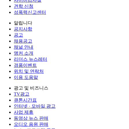
사이버감사실
견학 신청
성폭력신고센터
알립니다
공지사항
공고
채용공고
채널 안내
앵커 소개
리더스 뉴스레터
경품이벤트
위치 및 연락처
이용 도움말
광고 및 비즈니스
TV광고
큐톤시간표
인터넷 · 모바일 광고
사업 제휴
동영상 뉴스 판매
오디오 음원 판매