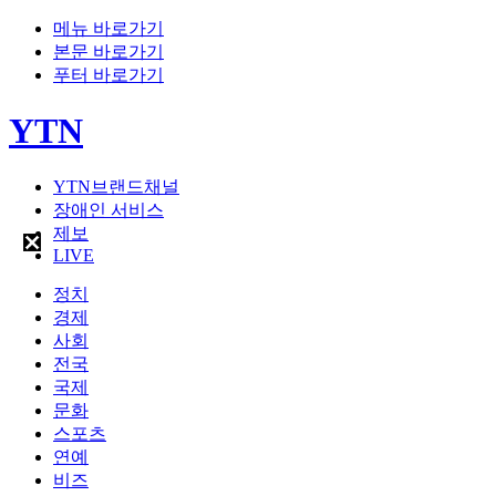
메뉴 바로가기
본문 바로가기
푸터 바로가기
YTN
YTN브랜드채널
장애인 서비스
제보
LIVE
정치
경제
사회
전국
국제
문화
스포츠
연예
비즈