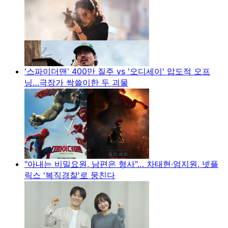
'스파이더맨' 400만 질주 vs '오디세이' 압도적 오프
닝…극장가 싹쓸이한 두 괴물
"아내는 비밀요원, 남편은 형사"… 차태현·엄지원, 넷플
릭스 '복직경찰'로 뭉친다