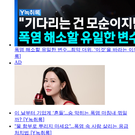
폭염 해소할 유일한 변수...최악 더위, '이것'을 바라는 이
록]
이 날부터 기압계 '흔들'...숨 막히는 폭염 마침내 꺾일
까? [Y녹취록]
"물 함부로 뿌리지 마세요"...폭염 속 사람 살리는 응급
처치법 [Y녹취록]