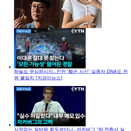
하늘도 무심하시지...인천 '훼손 시신' 실종자 DNA도 전
원 불일치 [지금이뉴스]
사정없는 칼바람 휘두르더니...저커버그 "AI 전환서 실