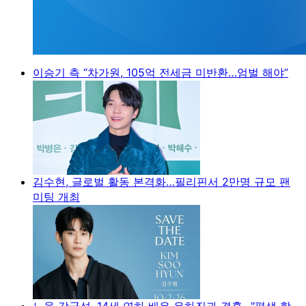
이승기 측 “차가원, 105억 전세금 미반환…엄벌 해야”
김수현, 글로벌 활동 본격화…필리핀서 2만명 규모 팬
미팅 개최
노을 강균성, 14세 연하 배우 유하진과 결혼…"평생 함