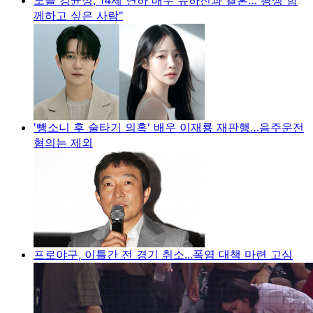
께하고 싶은 사람"
'뺑소니 후 술타기 의혹' 배우 이재룡 재판행…음주운전
혐의는 제외
프로야구, 이틀간 전 경기 취소...폭염 대책 마련 고심