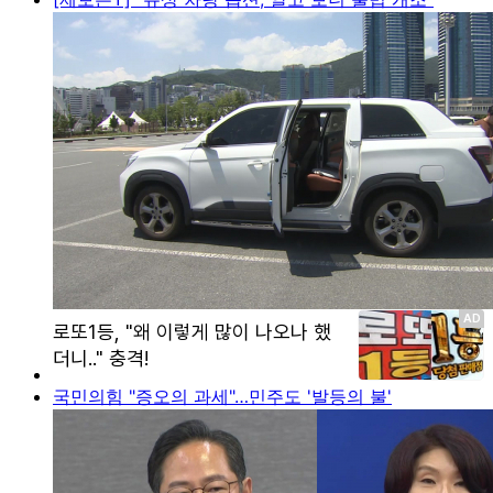
국민의힘 "증오의 과세"…민주도 '발등의 불'