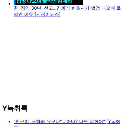
尹 '징역 30년' 선고...김계리 변호사가 법정 나오며 울
먹인 이유 [지금이뉴스]
Y녹취록
"친구야, 구하러 왔구나"..."아니? 나도 갇혔어" [Y녹취