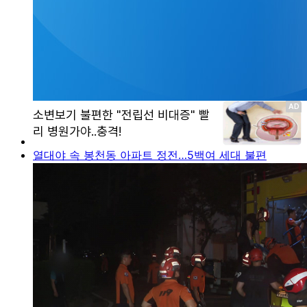
열대야 속 봉천동 아파트 정전…5백여 세대 불편