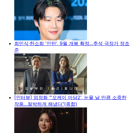
최민식·한소희 '인턴', 9월 개봉 확정…추석 극장가 정조
준
[인터뷰] 엄정화 "'오케이 마담2', 눈물 날 만큼 소중한
작품…절박하게 해냈다"(종합)