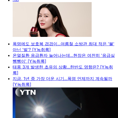
폭염에도 보호복 겹겹이...여름철 소방관 최대 적은 '불'
아닌 '벌'? [Y녹취록]
온열질환 응급환자 늘어나는데...현장은 여전히 '응급실
뺑뺑이' [Y녹취록]
태풍 3개 발생한 초유의 상황...한반도 영향은? [Y녹취
록]
지금, 1년 중 가장 더운 시기...폭염 언제까지 계속될까
[Y녹취록]