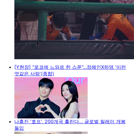
[Y현장] "로코에 느와르 한 스푼"...정해인X하영 '이런
엿같은 사랑'(종합)
나홍진 '호프', 200개국 홀린다… 글로벌 릴레이 개봉
돌입