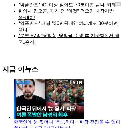
AD
지금 이뉴스
한국인에 눈 찢더니 "죄송하다"...파장 걷잡을 수 없이