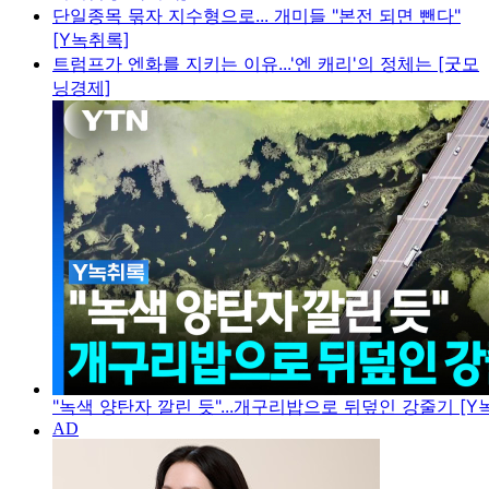
단일종목 묶자 지수형으로... 개미들 "본전 되면 뺀다"
[Y녹취록]
트럼프가 엔화를 지키는 이유...'엔 캐리'의 정체는 [굿모
닝경제]
"녹색 양탄자 깔린 듯"...개구리밥으로 뒤덮인 강줄기 [Y