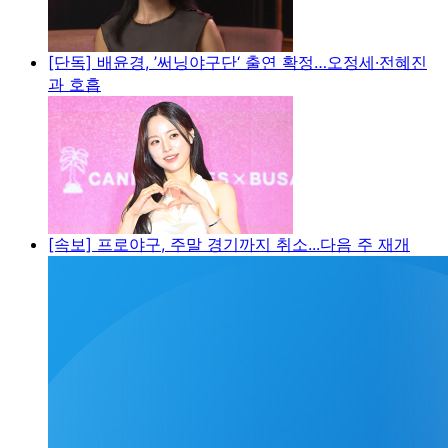
[단독] 배윤경, ’써닝야구단‘ 출연 확정…오정세·전혜진
과 호흡
[속보] 프로야구, 주말 경기까지 취소...다음 주 재개