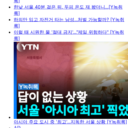
록]
한낮 서울 40분 걸은 뒤, 두피 온도 재 봤더니...[Y녹취
록]
하의만 입고 자전거 타는 남성...처벌 가능할까? [Y녹취
록]
이럴 때 시원한 물 '절대 금지'..."제일 위험하다" [Y녹취
록]
아시아 주요 도시 중 '최고'...지독한 서울 상황 [Y녹취록]