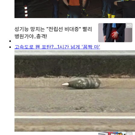
고속도로 왠 포탄?…1시간 넘게 '꼼짝 마'