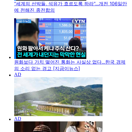
"세계의 선박들, 석유가 흐르도록 하라"...개전 106일만
에 전해진 종전합의
원화보다 가치 떨어진 통화는 사실상 없다...한국 경제
의 소리 없는 경고 [지금이뉴스]