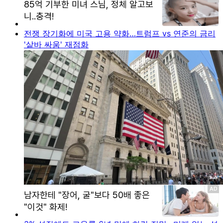
전쟁 장기화에 미국 고용 약화…트럼프 vs 연준의 금리
'샅바 싸움' 재점화