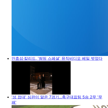
안효섭·칼리드, '썸띵 스페셜' 뮤직비디오 베일 벗었다
'성 접대' 심판이 맡은 7경기...축구대표팀 5승 2무 '무
패'