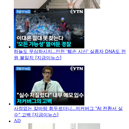
하늘도 무심하시지...인천 '훼손 시신' 실종자 DNA도 전
원 불일치 [지금이뉴스]
사정없는 칼바람 휘두르더니...저커버그 "AI 전환서 실
수" 고백 [지금이뉴스]