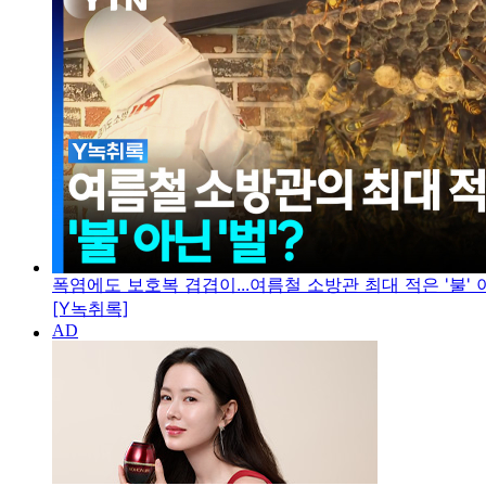
폭염에도 보호복 겹겹이...여름철 소방관 최대 적은 '불' 아
[Y녹취록]