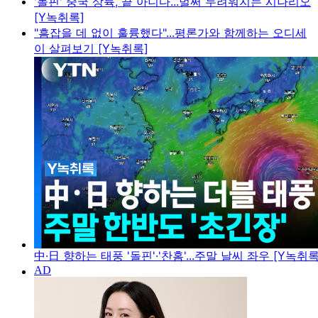
'돌핀' 중국 상륙, 끝 아니다...벌써 두려워지는 시나리오
[Y녹취록]
"흠잡을 데 없이 훌륭했다"...평론가와 함께하는 오디세
이 살펴보기 [Y녹취록]
中·日 향하는 태풍 '돌핀'·'찬홈'...주말 날씨 좌우 [Y녹취록