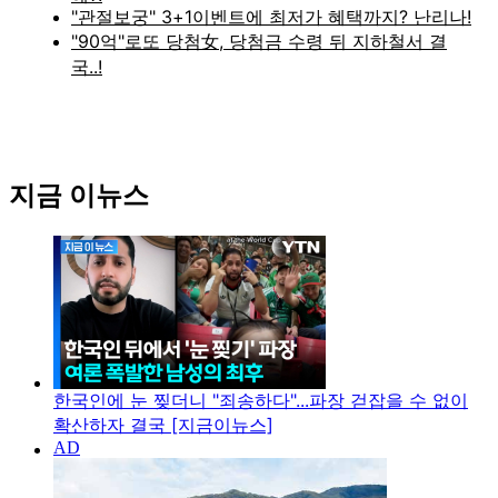
지금 이뉴스
한국인에 눈 찢더니 "죄송하다"...파장 걷잡을 수 없이
확산하자 결국 [지금이뉴스]