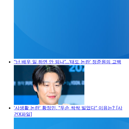
“난 배우 일 하면 안 되나”…‘태도 논란’ 정준원의 고백
'사생활 논란' 황정민, "두손 싹싹 빌었다" 이유는? [사
건X파일]