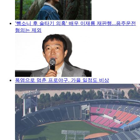
'뺑소니 후 술타기 의혹' 배우 이재룡 재판행…음주운전
혐의는 제외
폭염으로 멈춘 프로야구, 가을 일정도 비상