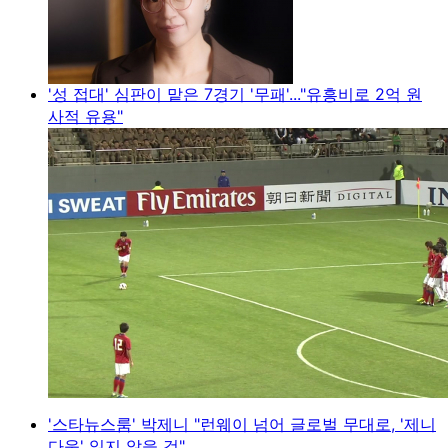
'성 접대' 심판이 맡은 7경기 '무패'..."유흥비로 2억 원
사적 유용"
'스타뉴스룸' 박제니 "런웨이 넘어 글로벌 무대로, '제니
다움' 잃지 않을 것"