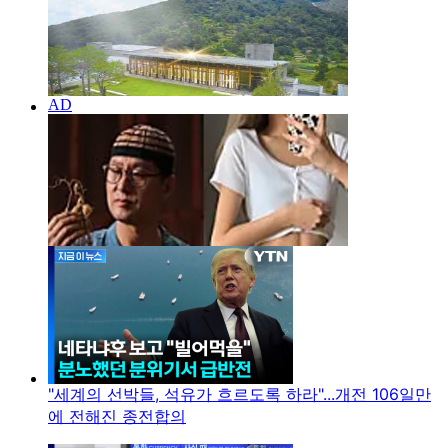
"세계의 선박들, 석유가 흐르도록 하라"...개전 106일만
에 전해진 종전합의