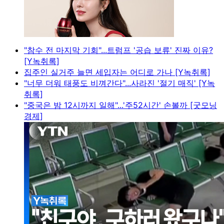
"참수 전 마지막 기회"...트럼프 '공습 보류' 진짜 이유?
[Y녹취록]
집주인 실거주 늘면 세입자는 어디로 가나 [Y녹취록]
"너무 더워 태풍도 비껴간다"...사라진 '절기 매직' [Y녹
취록]
"중국은 밤 12시까지 일해"...'주52시간' 손볼까 [굿모닝
경제]