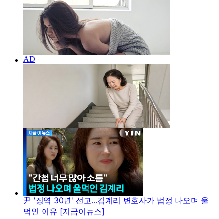
尹 '징역 30년' 선고...김계리 변호사가 법정 나오며 울
먹인 이유 [지금이뉴스]