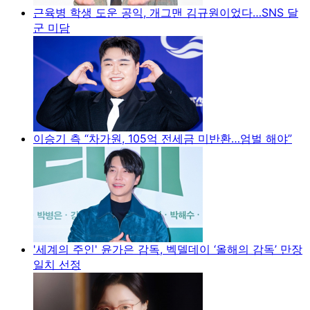
근육병 학생 도운 공익, 개그맨 김규원이었다…SNS 달
군 미담
이승기 측 “차가원, 105억 전세금 미반환…엄벌 해야”
'세계의 주인' 윤가은 감독, 벡델데이 ‘올해의 감독’ 만장
일치 선정