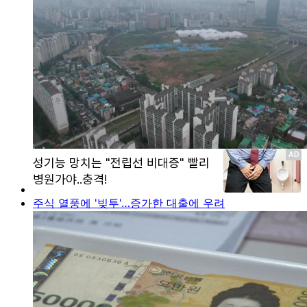
주식 열풍에 '빚투'…증가한 대출에 우려