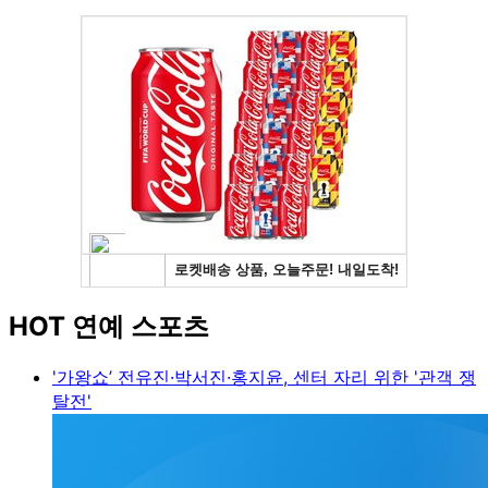
HOT 연예 스포츠
'가왕쇼’ 전유진·박서진·홍지윤, 센터 자리 위한 '관객 쟁
탈전'