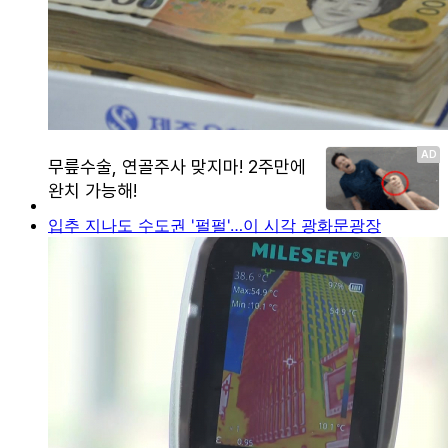
입추 지나도 수도권 '펄펄'…이 시각 광화문광장