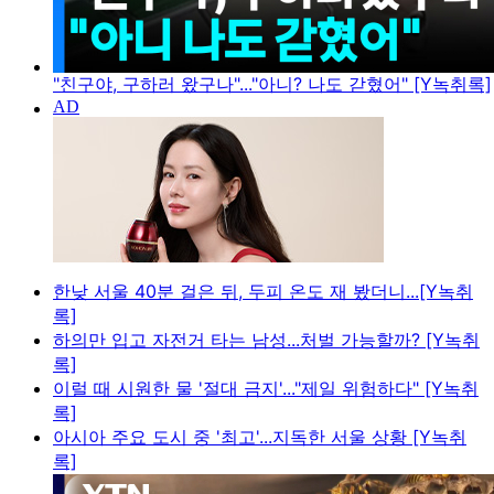
"친구야, 구하러 왔구나"..."아니? 나도 갇혔어" [Y녹취록]
한낮 서울 40분 걸은 뒤, 두피 온도 재 봤더니...[Y녹취
록]
하의만 입고 자전거 타는 남성...처벌 가능할까? [Y녹취
록]
이럴 때 시원한 물 '절대 금지'..."제일 위험하다" [Y녹취
록]
아시아 주요 도시 중 '최고'...지독한 서울 상황 [Y녹취
록]