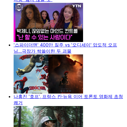
'스파이더맨' 400만 질주 vs '오디세이' 압도적 오프
닝…극장가 싹쓸이한 두 괴물
나홍진 '호프', 프랑스 칸·뉴욕 이어 토론토 영화제 초청
쾌거