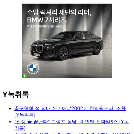
Y녹취록
축구협회 성 접대 논란에...'2002년 한일월드컵' 소환
[Y녹취록]
"전쟁 곧 끝난다" 트럼프 장담...이번엔 진짜일까? [Y녹
취록]