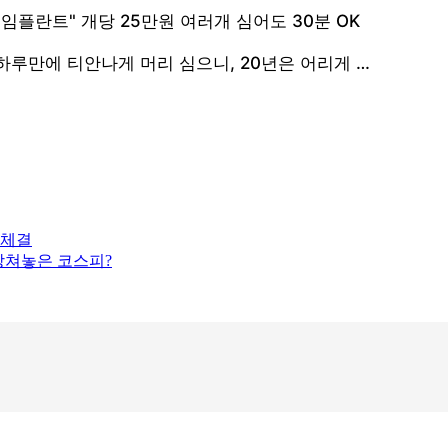
 체결
 망쳐놓은 코스피?