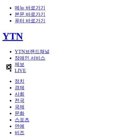
메뉴 바로가기
본문 바로가기
푸터 바로가기
YTN
YTN브랜드채널
장애인 서비스
제보
LIVE
정치
경제
사회
전국
국제
문화
스포츠
연예
비즈