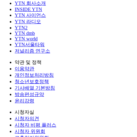
YTN 회사소개
INSIDE YTN
YTN 사이언스
YTN 라디오
YTN2
YTN dmb
YTN world
YTN서울타워
저널리즘 연구소
약관 및 정책
이용약관
개인정보처리방침
청소년보호정책
기사배열 기본방침
방송편성규약
윤리강령
시청자실
시청자의견
시청자 비평 플러스
시청자 위원회