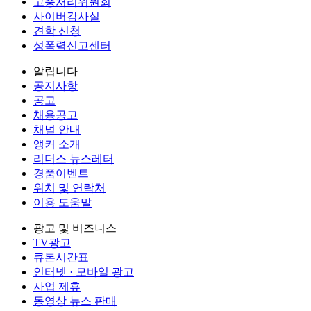
고충처리위원회
사이버감사실
견학 신청
성폭력신고센터
알립니다
공지사항
공고
채용공고
채널 안내
앵커 소개
리더스 뉴스레터
경품이벤트
위치 및 연락처
이용 도움말
광고 및 비즈니스
TV광고
큐톤시간표
인터넷 · 모바일 광고
사업 제휴
동영상 뉴스 판매