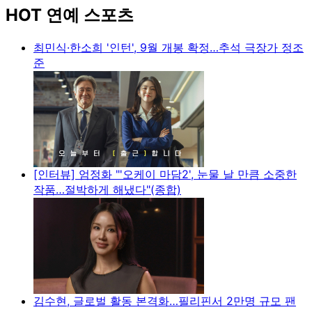
HOT 연예 스포츠
최민식·한소희 '인턴', 9월 개봉 확정…추석 극장가 정조
준
[인터뷰] 엄정화 "'오케이 마담2', 눈물 날 만큼 소중한
작품…절박하게 해냈다"(종합)
김수현, 글로벌 활동 본격화…필리핀서 2만명 규모 팬