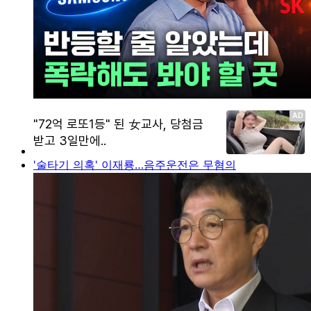
'술타기 의혹' 이재룡…음주운전은 무혐의