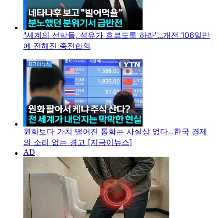
"세계의 선박들, 석유가 흐르도록 하라"...개전 106일만
에 전해진 종전합의
원화보다 가치 떨어진 통화는 사실상 없다...한국 경제
의 소리 없는 경고 [지금이뉴스]