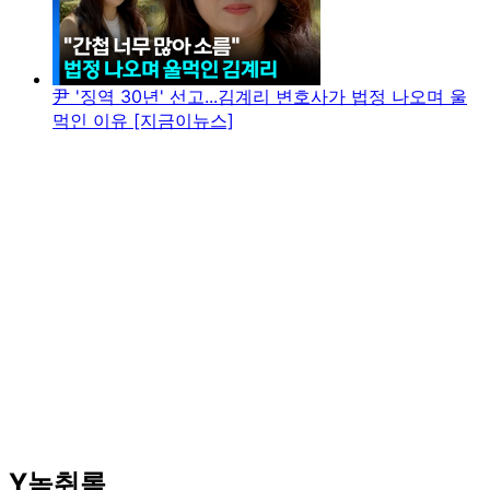
尹 '징역 30년' 선고...김계리 변호사가 법정 나오며 울
먹인 이유 [지금이뉴스]
Y녹취록