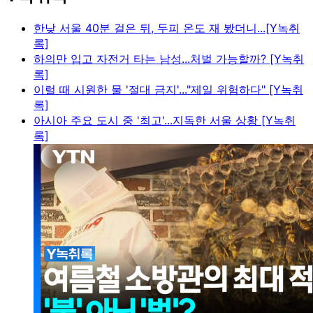
한낮 서울 40분 걸은 뒤, 두피 온도 재 봤더니...[Y녹취
록]
하의만 입고 자전거 타는 남성...처벌 가능할까? [Y녹취
록]
이럴 때 시원한 물 '절대 금지'..."제일 위험하다" [Y녹취
록]
아시아 주요 도시 중 '최고'...지독한 서울 상황 [Y녹취
록]