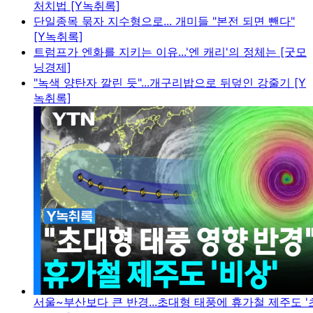
처치법 [Y녹취록]
단일종목 묶자 지수형으로... 개미들 "본전 되면 뺀다"
[Y녹취록]
트럼프가 엔화를 지키는 이유...'엔 캐리'의 정체는 [굿모
닝경제]
"녹색 양탄자 깔린 듯"...개구리밥으로 뒤덮인 강줄기 [Y
녹취록]
서울~부산보다 큰 반경...초대형 태풍에 휴가철 제주도 '초