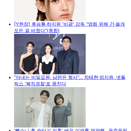
[Y현장] 류승룡·하지원 '비광' 감독 "영화 위해 간·쓸개
모든 걸 바쳤다"(종합)
"아내는 비밀요원, 남편은 형사"… 차태현·엄지원, 넷플
릭스 '복직경찰'로 뭉친다
'뺑소니 후 술타기 의혹' 배우 이재룡 재판행…음주운전