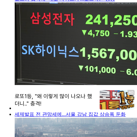
세제발표 전 관망세에…서울 강남 집값 상승폭 둔화