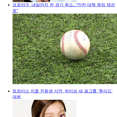
프로야구, 내일까지 전 경기 취소..."안전 대책 원점 재검
토"
트와이스 지효 친동생 서연, 하이브 새 걸그룹 '튜이드'
데뷔