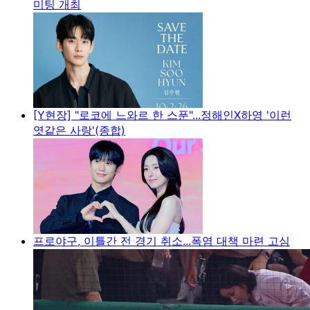
미팅 개최
[Y현장] "로코에 느와르 한 스푼"...정해인X하영 '이런
엿같은 사랑'(종합)
프로야구, 이틀간 전 경기 취소...폭염 대책 마련 고심