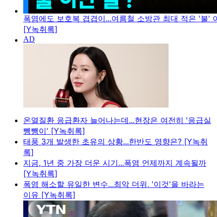
폭염에도 보호복 겹겹이...여름철 소방관 최대 적은 '불' 아
[Y녹취록]
온열질환 응급환자 늘어나는데...현장은 여전히 '응급실
뺑뺑이' [Y녹취록]
태풍 3개 발생한 초유의 상황...한반도 영향은? [Y녹취
록]
지금, 1년 중 가장 더운 시기...폭염 언제까지 계속될까
[Y녹취록]
폭염 해소할 유일한 변수...최악 더위, '이것'을 바라는
이유 [Y녹취록]