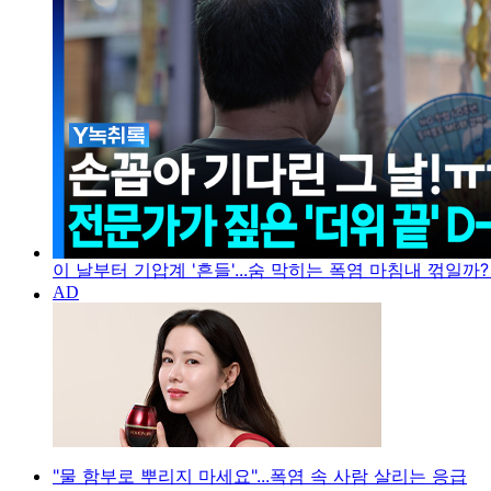
이 날부터 기압계 '흔들'...숨 막히는 폭염 마침내 꺾일까?
"물 함부로 뿌리지 마세요"...폭염 속 사람 살리는 응급