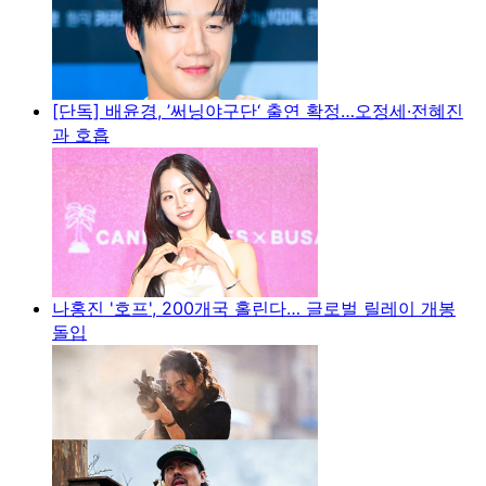
[단독] 배윤경, ’써닝야구단‘ 출연 확정…오정세·전혜진
과 호흡
나홍진 '호프', 200개국 홀린다… 글로벌 릴레이 개봉
돌입