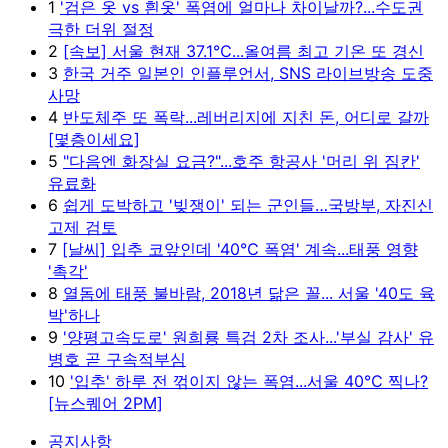
1
'검은 옷 vs 흰옷' 폭염에 얼마나 차이날까?...수도권
극한 더위 절정
2
[속보] 서울 현재 37.1℃...올여름 최고 기온 또 경신
3
한국 거주 일본인 인플루언서, SNS 라이브방송 도중
사망
4
반도체주 또 폭락...레버리지에 지친 돈, 어디로 갈까
[몇층이세요]
5
"다음엔 화장실 요금?"...호주 항공사 '머리 위 짐칸'
유료화
6
쉽게 도박하고 '빚쟁이' 되는 군인들…국방부, 자진신
고제 검토
7
[날씨] 입추 코앞인데 '40℃ 폭염' 계속...태풍 영향
'촉각'
8
열돔에 태풍 불바람, 2018년 닮은 꼴... 서울 '40도 육
박'하나
9
'양평고속도로' 원희룡 특검 2차 조사...'부실 감사' 유
병호 곧 구속적부심
10
'입추' 하루 전 꺾이지 않는 폭염...서울 40℃ 찍나?
[뉴스퀘어 2PM]
공지사항