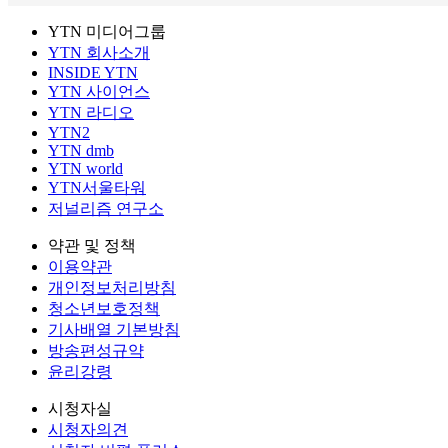
YTN 미디어그룹
YTN 회사소개
INSIDE YTN
YTN 사이언스
YTN 라디오
YTN2
YTN dmb
YTN world
YTN서울타워
저널리즘 연구소
약관 및 정책
이용약관
개인정보처리방침
청소년보호정책
기사배열 기본방침
방송편성규약
윤리강령
시청자실
시청자의견