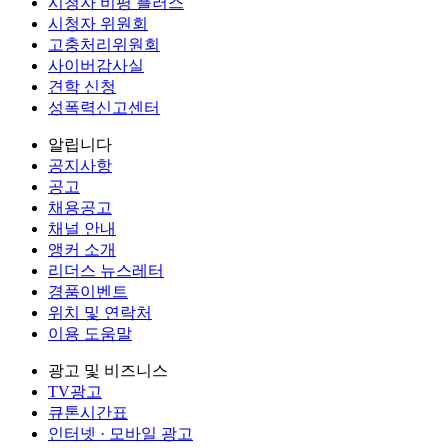
시청자 비평 플러스
시청자 위원회
고충처리위원회
사이버감사실
견학 신청
성폭력신고센터
알립니다
공지사항
공고
채용공고
채널 안내
앵커 소개
리더스 뉴스레터
경품이벤트
위치 및 연락처
이용 도움말
광고 및 비즈니스
TV광고
큐톤시간표
인터넷 · 모바일 광고