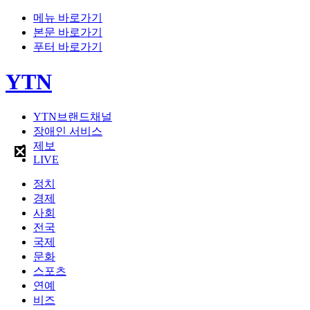
메뉴 바로가기
본문 바로가기
푸터 바로가기
YTN
YTN브랜드채널
장애인 서비스
제보
LIVE
정치
경제
사회
전국
국제
문화
스포츠
연예
비즈