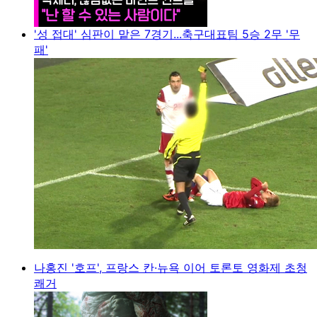
'성 접대' 심판이 맡은 7경기...축구대표팀 5승 2무 '무
패'
나홍진 '호프', 프랑스 칸·뉴욕 이어 토론토 영화제 초청
쾌거