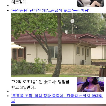
'용산공원' 난타전 왜?…공급책 놓고 '동상이몽'
'투표율 조작' 의심 정황 줄줄이…전국·대선까지 확대되
나