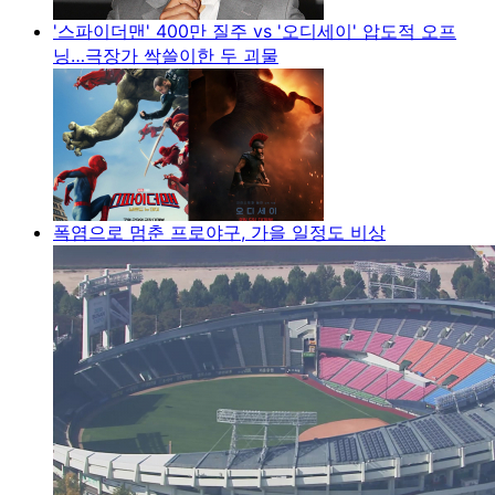
'스파이더맨' 400만 질주 vs '오디세이' 압도적 오프
닝…극장가 싹쓸이한 두 괴물
폭염으로 멈춘 프로야구, 가을 일정도 비상