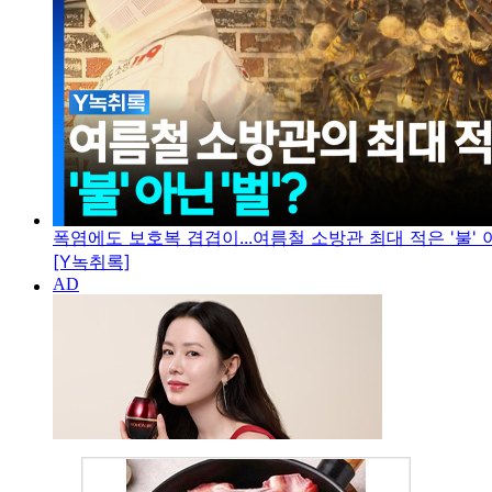
폭염에도 보호복 겹겹이...여름철 소방관 최대 적은 '불' 아
[Y녹취록]