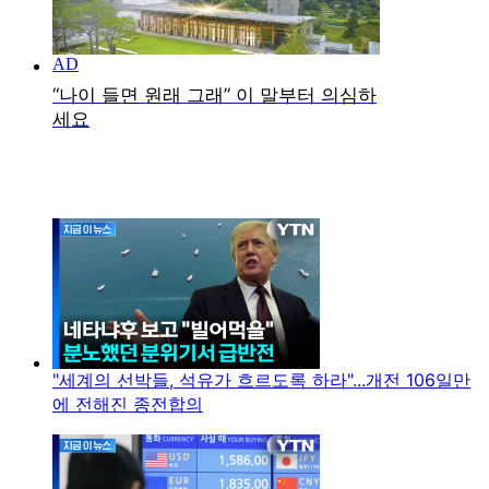
"세계의 선박들, 석유가 흐르도록 하라"...개전 106일만
에 전해진 종전합의