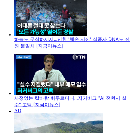
하늘도 무심하시지...인천 '훼손 시신' 실종자 DNA도 전
원 불일치 [지금이뉴스]
사정없는 칼바람 휘두르더니...저커버그 "AI 전환서 실
수" 고백 [지금이뉴스]