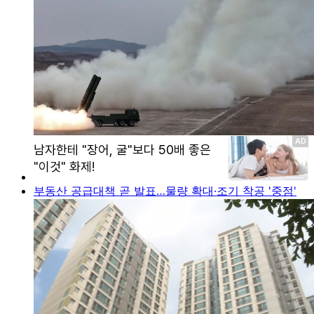
부동산 공급대책 곧 발표…물량 확대·조기 착공 '중점'