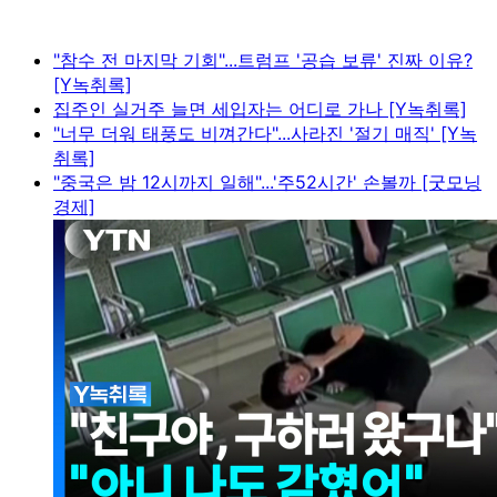
"참수 전 마지막 기회"...트럼프 '공습 보류' 진짜 이유?
[Y녹취록]
집주인 실거주 늘면 세입자는 어디로 가나 [Y녹취록]
"너무 더워 태풍도 비껴간다"...사라진 '절기 매직' [Y녹
취록]
"중국은 밤 12시까지 일해"...'주52시간' 손볼까 [굿모닝
경제]