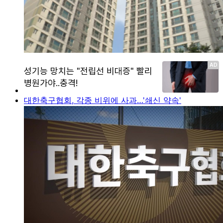
대한축구협회, 각종 비위에 사과…'쇄신 약속'