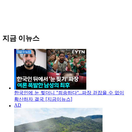
지금 이뉴스
한국인에 눈 찢더니 "죄송하다"...파장 걷잡을 수 없이
확산하자 결국 [지금이뉴스]