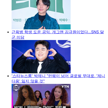
근육병 학생 도운 공익, 개그맨 김규원이었다…SNS 달
군 미담
'스타뉴스룸' 박제니 "런웨이 넘어 글로벌 무대로, '제니
다움' 잃지 않을 것"