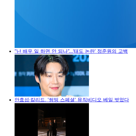
“난 배우 일 하면 안 되나”…‘태도 논란’ 정준원의 고백
안효섭·칼리드, '썸띵 스페셜' 뮤직비디오 베일 벗었다