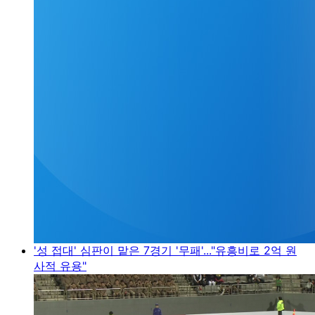
'성 접대' 심판이 맡은 7경기 '무패'..."유흥비로 2억 원
사적 유용"