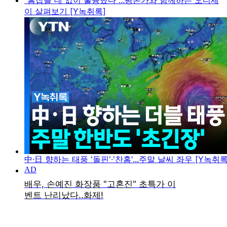
"흠잡을 데 없이 훌륭했다"...평론가와 함께하는 오디세
이 살펴보기 [Y녹취록]
中·日 향하는 태풍 '돌핀'·'찬홈'...주말 날씨 좌우 [Y녹취록