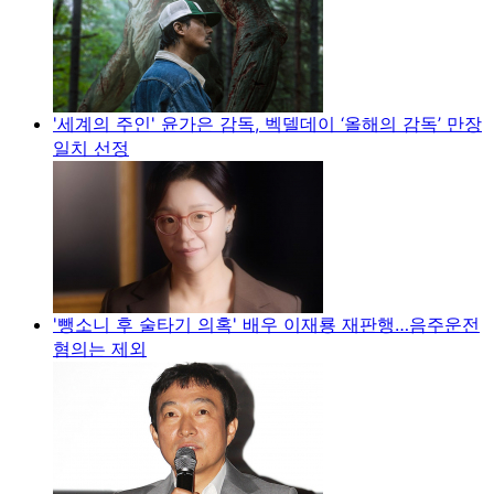
'세계의 주인' 윤가은 감독, 벡델데이 ‘올해의 감독’ 만장
일치 선정
'뺑소니 후 술타기 의혹' 배우 이재룡 재판행…음주운전
혐의는 제외