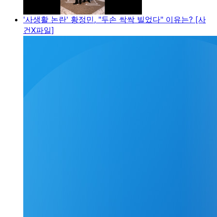
'사생활 논란' 황정민, "두손 싹싹 빌었다" 이유는? [사
건X파일]