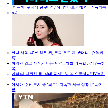
"친구야, 구하러 왔구나"..."아니? 나도 갇혔어" [Y녹취록]
한낮 서울 40분 걸은 뒤, 두피 온도 재 봤더니...[Y녹취
록]
하의만 입고 자전거 타는 남성...처벌 가능할까? [Y녹취
록]
이럴 때 시원한 물 '절대 금지'..."제일 위험하다" [Y녹취
록]
아시아 주요 도시 중 '최고'...지독한 서울 상황 [Y녹취
록]