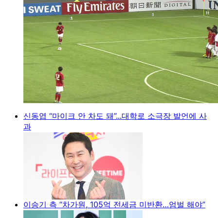
신동엽 “마이크 안 차도 돼”...대학로 소극장 발언에 사
과
이승기 측 “차가원, 105억 전세금 미반환…엄벌 해야”