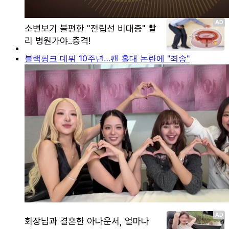
블랙핑크 데뷔 10주년…팬 홀대 논란에 "죄송"