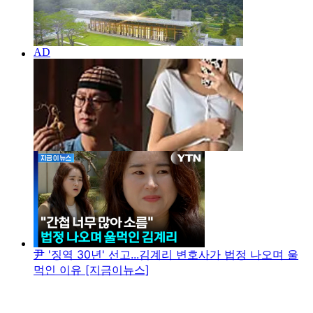
尹 '징역 30년' 선고...김계리 변호사가 법정 나오며 울
먹인 이유 [지금이뉴스]