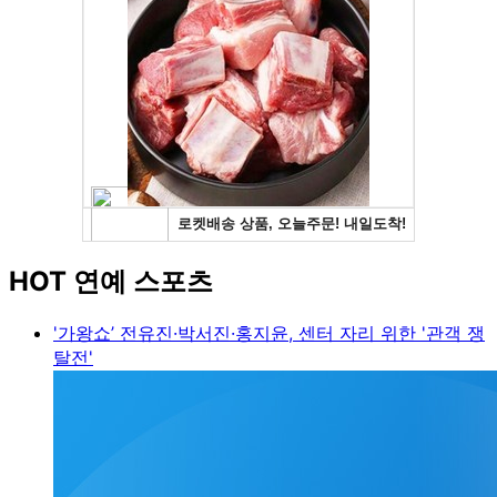
HOT 연예 스포츠
'가왕쇼’ 전유진·박서진·홍지윤, 센터 자리 위한 '관객 쟁
탈전'