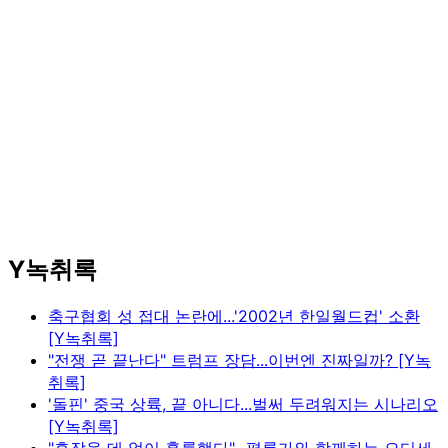
Y녹취록
축구협회 성 접대 논란에...'2002년 한일월드컵' 소환
[Y녹취록]
"전쟁 곧 끝난다" 트럼프 장담...이번엔 진짜일까? [Y녹
취록]
'돌핀' 중국 상륙, 끝 아니다...벌써 두려워지는 시나리오
[Y녹취록]