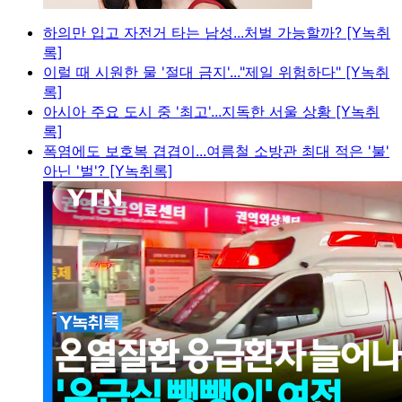
하의만 입고 자전거 타는 남성...처벌 가능할까? [Y녹취
록]
이럴 때 시원한 물 '절대 금지'..."제일 위험하다" [Y녹취
록]
아시아 주요 도시 중 '최고'...지독한 서울 상황 [Y녹취
록]
폭염에도 보호복 겹겹이...여름철 소방관 최대 적은 '불'
아닌 '벌'? [Y녹취록]