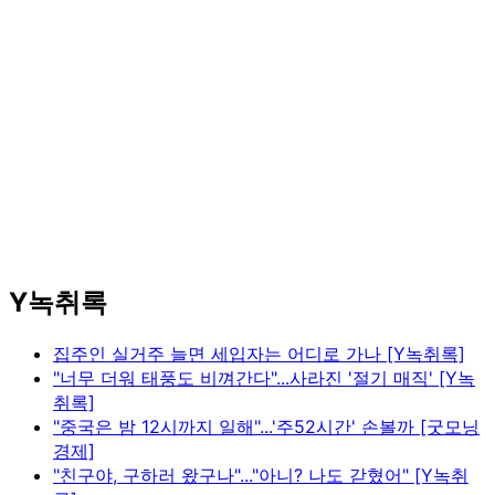
Y녹취록
집주인 실거주 늘면 세입자는 어디로 가나 [Y녹취록]
"너무 더워 태풍도 비껴간다"...사라진 '절기 매직' [Y녹
취록]
"중국은 밤 12시까지 일해"...'주52시간' 손볼까 [굿모닝
경제]
"친구야, 구하러 왔구나"..."아니? 나도 갇혔어" [Y녹취