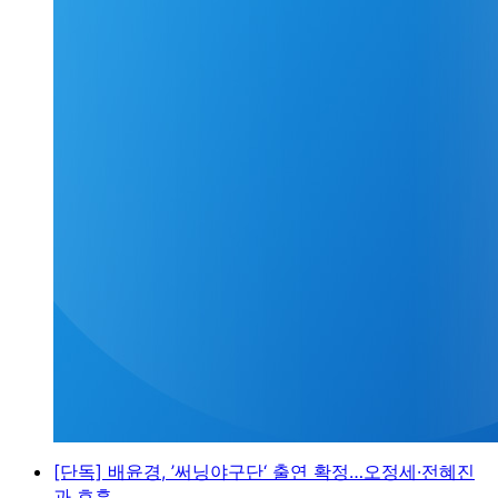
[단독] 배윤경, ’써닝야구단‘ 출연 확정…오정세·전혜진
과 호흡