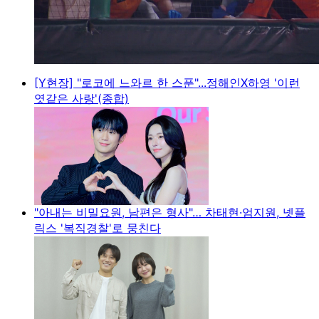
[Y현장] "로코에 느와르 한 스푼"...정해인X하영 '이런
엿같은 사랑'(종합)
"아내는 비밀요원, 남편은 형사"… 차태현·엄지원, 넷플
릭스 '복직경찰'로 뭉친다