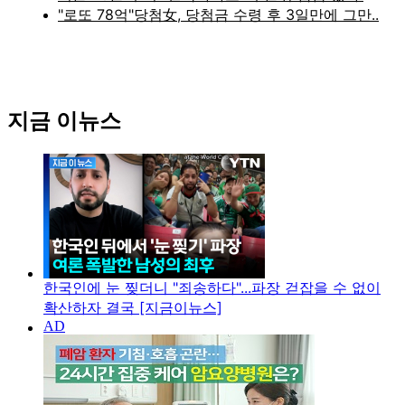
지금 이뉴스
한국인에 눈 찢더니 "죄송하다"...파장 걷잡을 수 없이
확산하자 결국 [지금이뉴스]