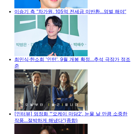
이승기 측 “차가원, 105억 전세금 미반환…엄벌 해야”
최민식·한소희 '인턴', 9월 개봉 확정…추석 극장가 정조
준
[인터뷰] 엄정화 "'오케이 마담2', 눈물 날 만큼 소중한
작품…절박하게 해냈다"(종합)