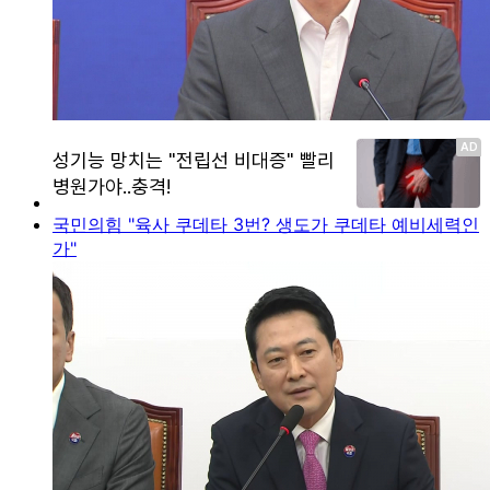
국민의힘 "육사 쿠데타 3번? 생도가 쿠데타 예비세력인
가"