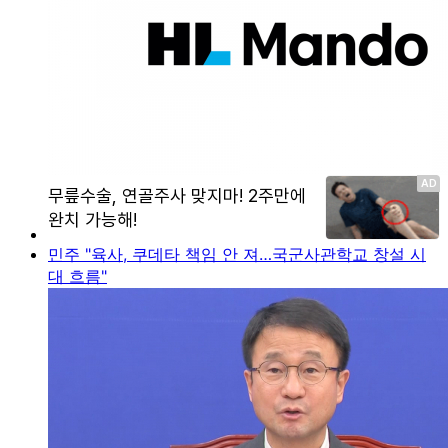
민주 "육사, 쿠데타 책임 안 져…국군사관학교 창설 시
대 흐름"