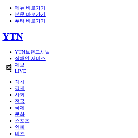
메뉴 바로가기
본문 바로가기
푸터 바로가기
YTN
YTN브랜드채널
장애인 서비스
제보
LIVE
정치
경제
사회
전국
국제
문화
스포츠
연예
비즈