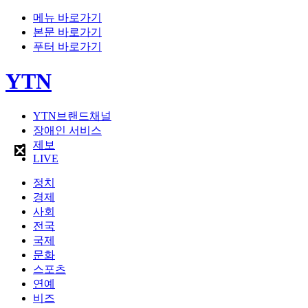
메뉴 바로가기
본문 바로가기
푸터 바로가기
YTN
YTN브랜드채널
장애인 서비스
제보
LIVE
정치
경제
사회
전국
국제
문화
스포츠
연예
비즈