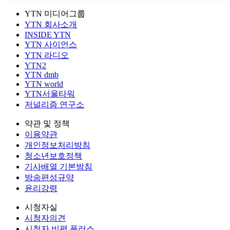
YTN 미디어그룹
YTN 회사소개
INSIDE YTN
YTN 사이언스
YTN 라디오
YTN2
YTN dmb
YTN world
YTN서울타워
저널리즘 연구소
약관 및 정책
이용약관
개인정보처리방침
청소년보호정책
기사배열 기본방침
방송편성규약
윤리강령
시청자실
시청자의견
시청자 비평 플러스