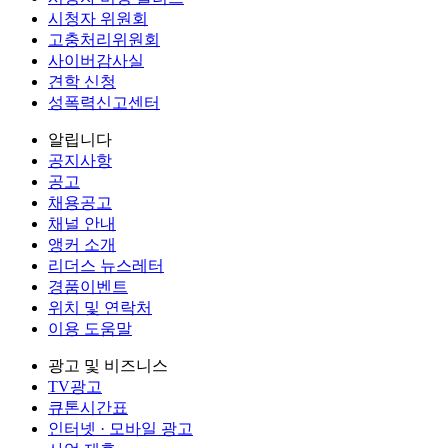
시청자 위원회
고충처리위원회
사이버감사실
견학 신청
성폭력신고센터
알립니다
공지사항
공고
채용공고
채널 안내
앵커 소개
리더스 뉴스레터
경품이벤트
위치 및 연락처
이용 도움말
광고 및 비즈니스
TV광고
큐톤시간표
인터넷 · 모바일 광고