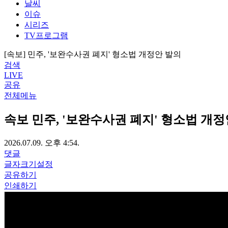
날씨
이슈
시리즈
TV프로그램
[속보] 민주, '보완수사권 폐지' 형소법 개정안 발의
검색
LIVE
공유
전체메뉴
속보
민주, '보완수사권 폐지' 형소법 개정
2026.07.09. 오후 4:54.
댓글
글자크기설정
공유하기
인쇄하기