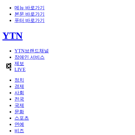
메뉴 바로가기
본문 바로가기
푸터 바로가기
YTN
YTN브랜드채널
장애인 서비스
제보
LIVE
정치
경제
사회
전국
국제
문화
스포츠
연예
비즈