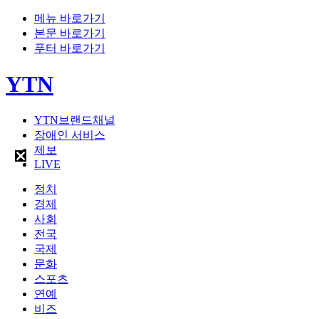
메뉴 바로가기
본문 바로가기
푸터 바로가기
YTN
YTN브랜드채널
장애인 서비스
제보
LIVE
정치
경제
사회
전국
국제
문화
스포츠
연예
비즈