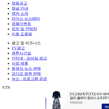
채용공고
채널 안내
앵커 소개
리더스 뉴스레터
경품이벤트
위치 및 연락처
이용 도움말
광고 및 비즈니스
TV광고
큐톤시간표
인터넷 · 모바일 광고
사업 제휴
동영상 뉴스 판매
오디오 음원 판매
뉴스 · 프로그램 공급
YTN
㈜와이티엔
서울특별시 마포구 상암산로 76 (상암동)
대표전화: 0
제호: YTN
서울특별시 마포구 상암산로 76 (상암동)
등록번호: 서울
발행일자: 1999.06.01
대표전화: 02-398-8000
발행인: 김백
편집인 
Copyright (c) YTN. All rights reserved. 무단 전재, 재배포 및