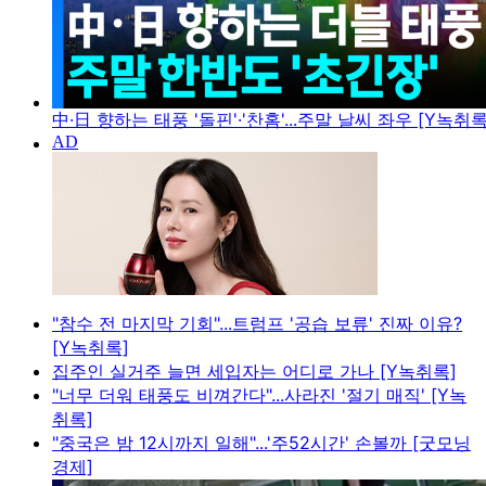
中·日 향하는 태풍 '돌핀'·'찬홈'...주말 날씨 좌우 [Y녹취록
"참수 전 마지막 기회"...트럼프 '공습 보류' 진짜 이유?
[Y녹취록]
집주인 실거주 늘면 세입자는 어디로 가나 [Y녹취록]
"너무 더워 태풍도 비껴간다"...사라진 '절기 매직' [Y녹
취록]
"중국은 밤 12시까지 일해"...'주52시간' 손볼까 [굿모닝
경제]