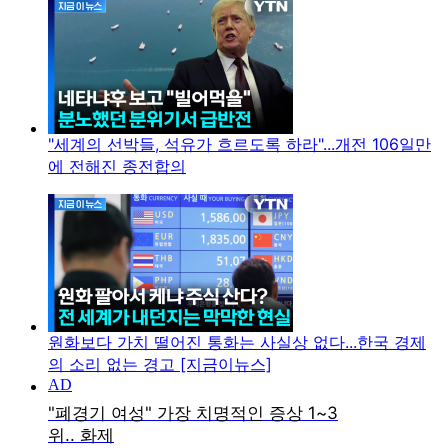
"세계의 선박들, 석유가 흐르도록 하라"...개전 106일만
에 전해진 종전합의
원화보다 가치 떨어진 통화는 사실상 없다...한국 경제
의 소리 없는 경고 [지금이뉴스]