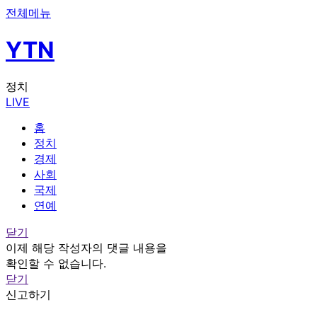
전체메뉴
YTN
정치
LIVE
홈
정치
경제
사회
국제
연예
닫기
이제 해당 작성자의 댓글 내용을
확인할 수 없습니다.
닫기
신고하기