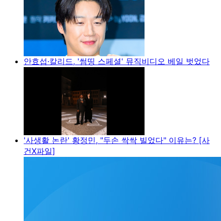
안효섭·칼리드, '썸띵 스페셜' 뮤직비디오 베일 벗었다
'사생활 논란' 황정민, "두손 싹싹 빌었다" 이유는? [사
건X파일]