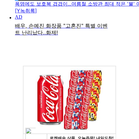
폭염에도 보호복 겹겹이...여름철 소방관 최대 적은 '불' 아
[Y녹취록]