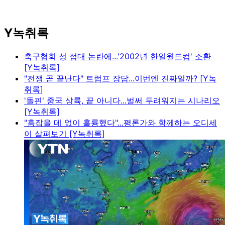
Y녹취록
축구협회 성 접대 논란에...'2002년 한일월드컵' 소환
[Y녹취록]
"전쟁 곧 끝난다" 트럼프 장담...이번엔 진짜일까? [Y녹
취록]
'돌핀' 중국 상륙, 끝 아니다...벌써 두려워지는 시나리오
[Y녹취록]
"흠잡을 데 없이 훌륭했다"...평론가와 함께하는 오디세
이 살펴보기 [Y녹취록]