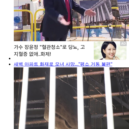
새벽 아파트 화재로 모녀 사망…"평소 거동 불편"