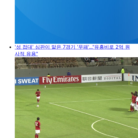
'성 접대' 심판이 맡은 7경기 '무패'..."유흥비로 2억 원
사적 유용"