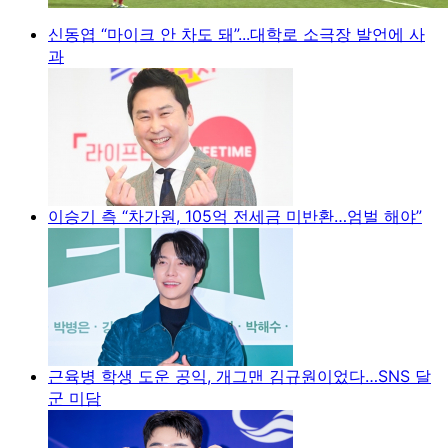
신동엽 “마이크 안 차도 돼”...대학로 소극장 발언에 사
과
이승기 측 “차가원, 105억 전세금 미반환…엄벌 해야”
근육병 학생 도운 공익, 개그맨 김규원이었다…SNS 달
군 미담