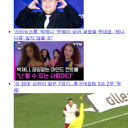
'스타뉴스룸' 박제니 "런웨이 넘어 글로벌 무대로, '제니
다움' 잃지 않을 것"
'성 접대' 심판이 맡은 7경기...축구대표팀 5승 2무 '무
패'