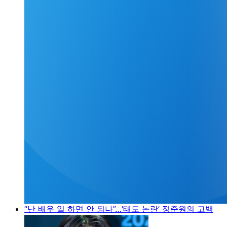
“난 배우 일 하면 안 되나”…‘태도 논란’ 정준원의 고백