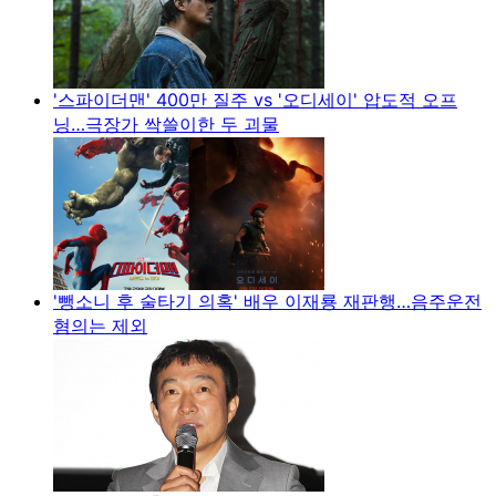
'스파이더맨' 400만 질주 vs '오디세이' 압도적 오프
닝…극장가 싹쓸이한 두 괴물
'뺑소니 후 술타기 의혹' 배우 이재룡 재판행…음주운전
혐의는 제외