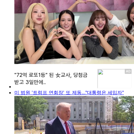
미 법원 '트럼프 연회장' 또 제동…"대통령은 세입자"