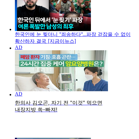
한국인에 눈 찢더니 "죄송하다"...파장 걷잡을 수 없이
확산하자 결국 [지금이뉴스]