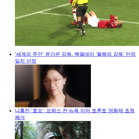
'세계의 주인' 윤가은 감독, 벡델데이 ‘올해의 감독’ 만장
일치 선정
나홍진 '호프', 프랑스 칸·뉴욕 이어 토론토 영화제 초청
쾌거