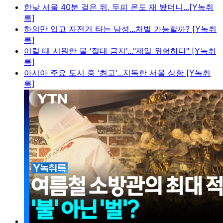
한낮 서울 40분 걸은 뒤, 두피 온도 재 봤더니...[Y녹취
록]
하의만 입고 자전거 타는 남성...처벌 가능할까? [Y녹취
록]
이럴 때 시원한 물 '절대 금지'..."제일 위험하다" [Y녹취
록]
아시아 주요 도시 중 '최고'...지독한 서울 상황 [Y녹취
록]