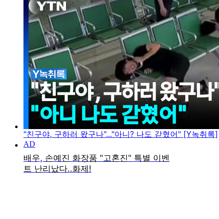
"친구야, 구하러 왔구나"..."아니? 나도 갇혔어" [Y녹취록]