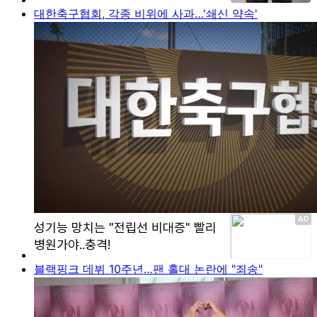
대한축구협회, 각종 비위에 사과…'쇄신 약속'
블랙핑크 데뷔 10주년…팬 홀대 논란에 "죄송"