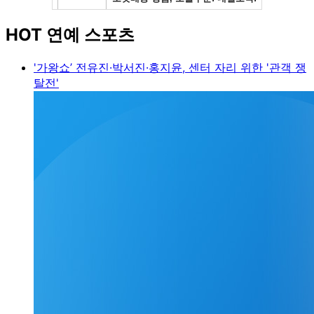
HOT 연예 스포츠
'가왕쇼’ 전유진·박서진·홍지윤, 센터 자리 위한 '관객 쟁
탈전'