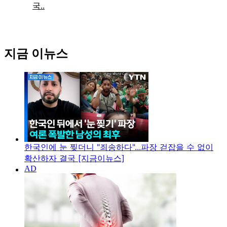
지금 이뉴스
한국인에 눈 찢더니 "죄송하다"...파장 걷잡을 수 없이
확산하자 결국 [지금이뉴스]