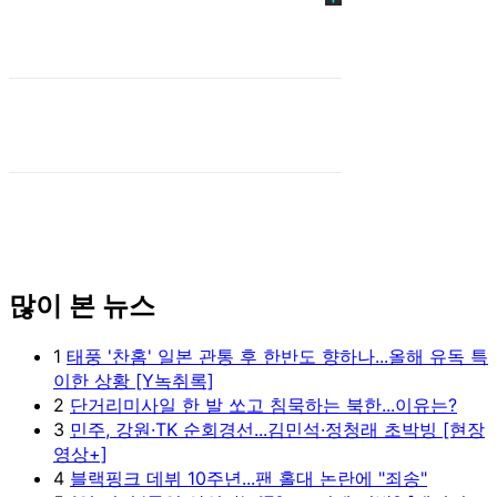
많이 본 뉴스
1
태풍 '찬홈' 일본 관통 후 한반도 향하나...올해 유독 특
이한 상황 [Y녹취록]
2
단거리미사일 한 발 쏘고 침묵하는 북한...이유는?
3
민주, 강원·TK 순회경선...김민석·정청래 초박빙 [현장
영상+]
4
블랙핑크 데뷔 10주년...팬 홀대 논란에 "죄송"