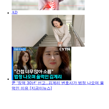
尹 '징역 30년' 선고...김계리 변호사가 법정 나오며 울
먹인 이유 [지금이뉴스]