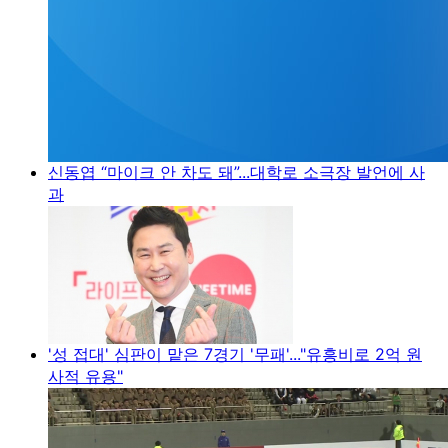
신동엽 “마이크 안 차도 돼”...대학로 소극장 발언에 사
과
'성 접대' 심판이 맡은 7경기 '무패'..."유흥비로 2억 원
사적 유용"