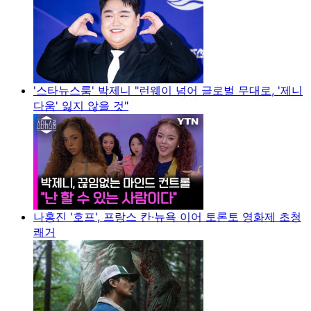
'스타뉴스룸' 박제니 "런웨이 넘어 글로벌 무대로, '제니
다움' 잃지 않을 것"
나홍진 '호프', 프랑스 칸·뉴욕 이어 토론토 영화제 초청
쾌거