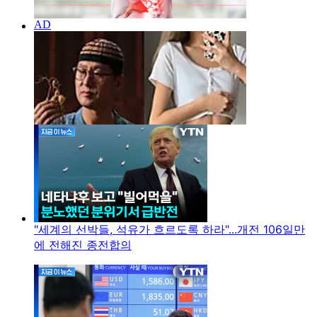
"세계의 선박들, 석유가 흐르도록 하라"...개전 106일만
에 전해진 종전합의