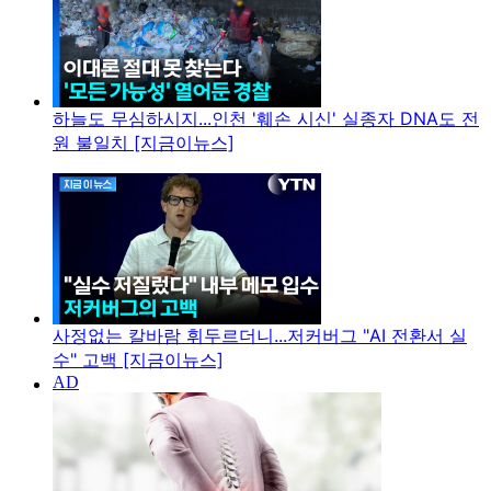
하늘도 무심하시지...인천 '훼손 시신' 실종자 DNA도 전
원 불일치 [지금이뉴스]
사정없는 칼바람 휘두르더니...저커버그 "AI 전환서 실
수" 고백 [지금이뉴스]