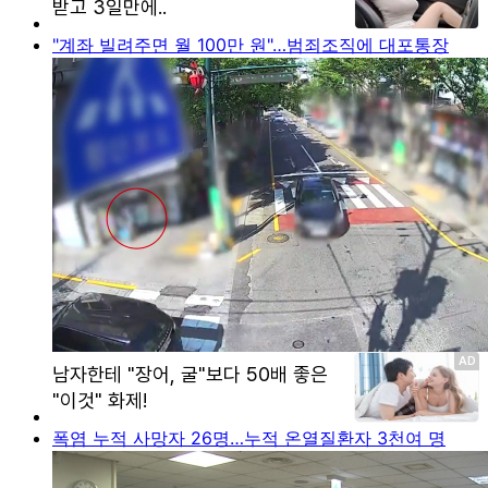
"계좌 빌려주면 월 100만 원"…범죄조직에 대포통장
폭염 누적 사망자 26명…누적 온열질환자 3천여 명