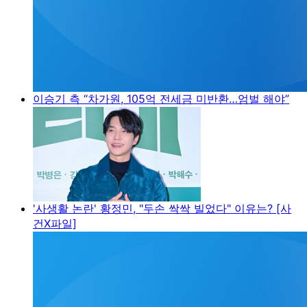
이승기 측 “차가원, 105억 전세금 미반환…엄벌 해야”
'사생활 논란' 황정민, "두손 싹싹 빌었다" 이유는? [사
건X파일]