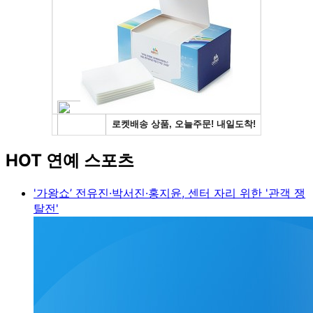
HOT 연예 스포츠
'가왕쇼’ 전유진·박서진·홍지윤, 센터 자리 위한 '관객 쟁
탈전'