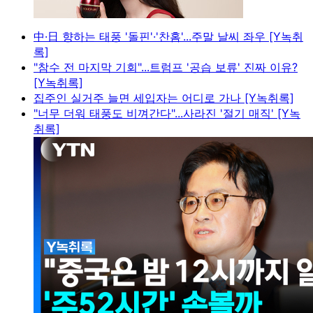
中·日 향하는 태풍 '돌핀'·'찬홈'...주말 날씨 좌우 [Y녹취
록]
"참수 전 마지막 기회"...트럼프 '공습 보류' 진짜 이유?
[Y녹취록]
집주인 실거주 늘면 세입자는 어디로 가나 [Y녹취록]
"너무 더워 태풍도 비껴간다"...사라진 '절기 매직' [Y녹
취록]