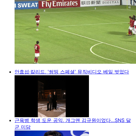
안효섭·칼리드, '썸띵 스페셜' 뮤직비디오 베일 벗었다
근육병 학생 도운 공익, 개그맨 김규원이었다…SNS 달
군 미담