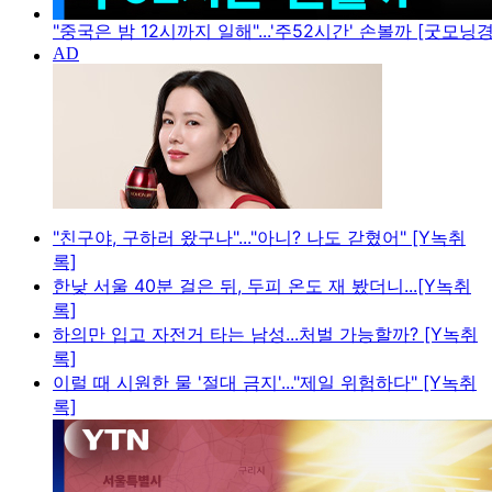
"중국은 밤 12시까지 일해"...'주52시간' 손볼까 [굿모닝
"친구야, 구하러 왔구나"..."아니? 나도 갇혔어" [Y녹취
록]
한낮 서울 40분 걸은 뒤, 두피 온도 재 봤더니...[Y녹취
록]
하의만 입고 자전거 타는 남성...처벌 가능할까? [Y녹취
록]
이럴 때 시원한 물 '절대 금지'..."제일 위험하다" [Y녹취
록]