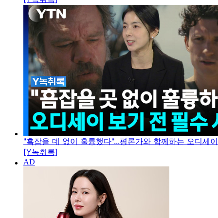
"흠잡을 데 없이 훌륭했다"...평론가와 함께하는 오디세
[Y녹취록]