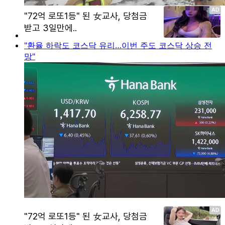
"환율 하락도 코스닥 유리…이번 주도 코스닥 상승 전
망"