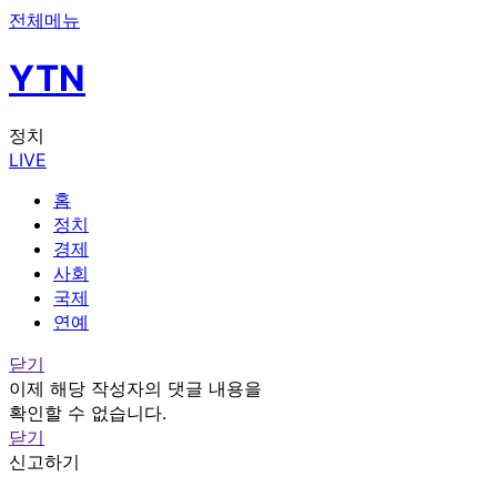
전체메뉴
YTN
정치
LIVE
홈
정치
경제
사회
국제
연예
닫기
이제 해당 작성자의 댓글 내용을
확인할 수 없습니다.
닫기
신고하기