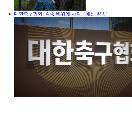
대한축구협회, 각종 비위에 사과...'쇄신 약속'