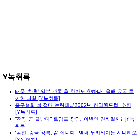
Y녹취록
태풍 '찬홈' 일본 관통 후 한반도 향하나...올해 유독 특
이한 상황 [Y녹취록]
축구협회 성 접대 논란에...'2002년 한일월드컵' 소환
[Y녹취록]
"전쟁 곧 끝난다" 트럼프 장담...이번엔 진짜일까? [Y녹
취록]
'돌핀' 중국 상륙, 끝 아니다...벌써 두려워지는 시나리오
[Y녹취록]