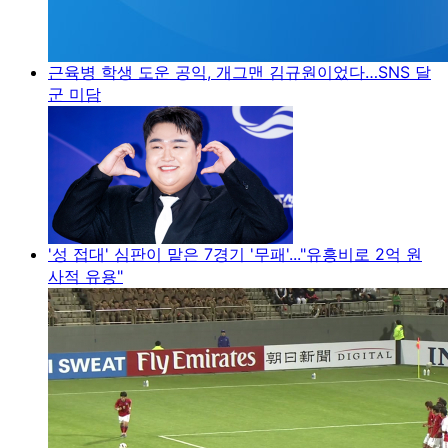
근육병 학생 도운 공익, 개그맨 김규원이었다…SNS 달
군 미담
'성 접대' 심판이 맡은 7경기 '무패'..."유흥비로 2억 원
사적 유용"