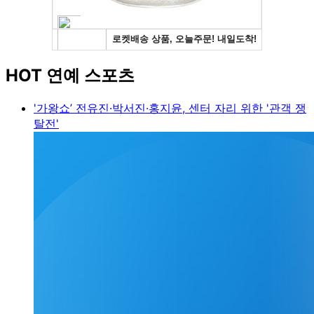
HOT 연예 스포츠
'가왕쇼’ 전유진·박서진·홍지윤, 센터 자리 위한 '관객 쟁
탈전'