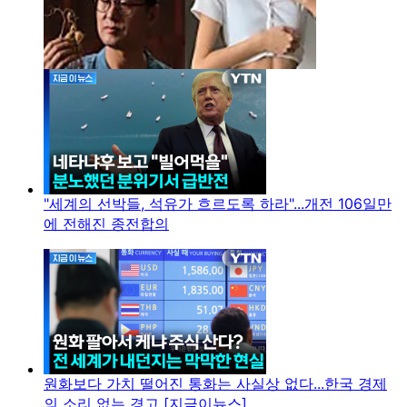
"세계의 선박들, 석유가 흐르도록 하라"...개전 106일만
에 전해진 종전합의
원화보다 가치 떨어진 통화는 사실상 없다...한국 경제
의 소리 없는 경고 [지금이뉴스]