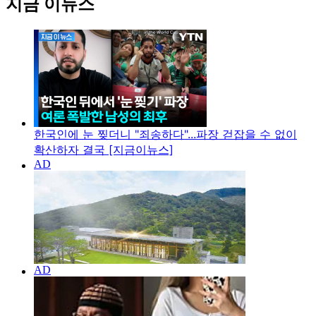
지금 이뉴스
한국인에 눈 찢더니 "죄송하다"...파장 걷잡을 수 없이
확산하자 결국 [지금이뉴스]