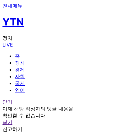
전체메뉴
YTN
정치
LIVE
홈
정치
경제
사회
국제
연예
닫기
이제 해당 작성자의 댓글 내용을
확인할 수 없습니다.
닫기
신고하기