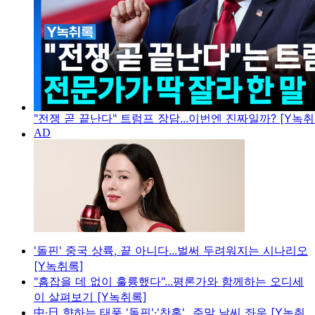
"전쟁 곧 끝난다" 트럼프 장담...이번엔 진짜일까? [Y녹취
'돌핀' 중국 상륙, 끝 아니다...벌써 두려워지는 시나리오
[Y녹취록]
"흠잡을 데 없이 훌륭했다"...평론가와 함께하는 오디세
이 살펴보기 [Y녹취록]
中·日 향하는 태풍 '돌핀'·'찬홈'...주말 날씨 좌우 [Y녹취