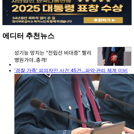
에디터 추천뉴스
'경찰 가족' 피의자인 사건 45건…파악·관리 체계 미비