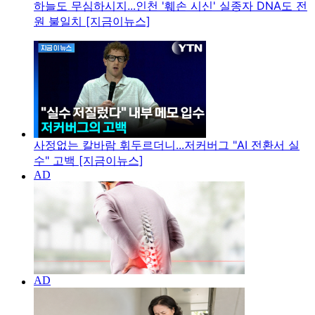
하늘도 무심하시지...인천 '훼손 시신' 실종자 DNA도 전
원 불일치 [지금이뉴스]
사정없는 칼바람 휘두르더니...저커버그 "AI 전환서 실
수" 고백 [지금이뉴스]