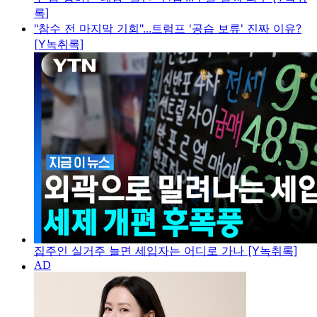
록]
"참수 전 마지막 기회"...트럼프 '공습 보류' 진짜 이유?
[Y녹취록]
집주인 실거주 늘면 세입자는 어디로 가나 [Y녹취록]