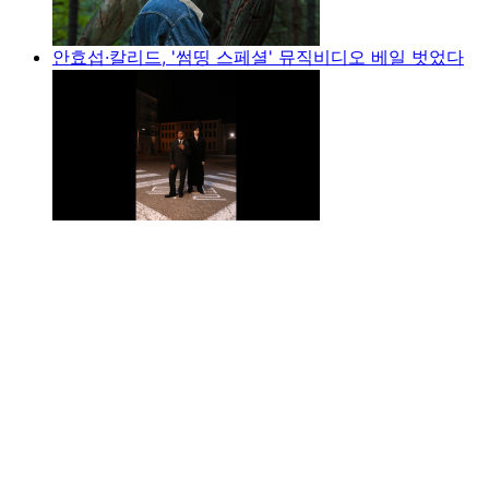
안효섭·칼리드, '썸띵 스페셜' 뮤직비디오 베일 벗었다