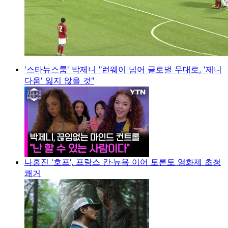
'스타뉴스룸' 박제니 "런웨이 넘어 글로벌 무대로, '제니
다움' 잃지 않을 것"
나홍진 '호프', 프랑스 칸·뉴욕 이어 토론토 영화제 초청
쾌거