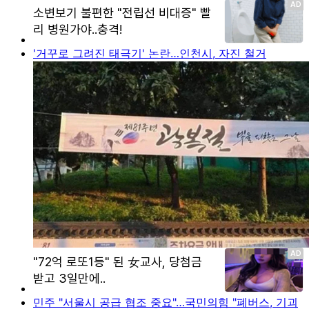
'거꾸로 그려진 태극기' 논란…인천시, 자진 철거
민주 "서울시 공급 협조 중요"…국민의힘 "폐버스, 기괴