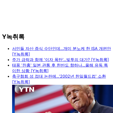
Y녹취록
서민들 자산 증식 수단인데...개미 분노케 한 ISA 개편안
[Y녹취록]
주가 급락과 함께 '이자 폭탄'...빚투의 대가? [Y녹취록]
태풍 '찬홈' 일본 관통 후 한반도 향하나...올해 유독 특
이한 상황 [Y녹취록]
축구협회 성 접대 논란에...'2002년 한일월드컵' 소환
[Y녹취록]