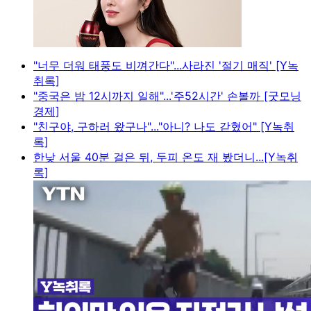
"너무 더워 태풍도 비껴간다"...사라진 '절기 매직' [Y녹
취록]
"중국은 밤 12시까지 일해"...'주52시간' 손볼까 [굿모닝
경제]
"친구야, 구하러 왔구나"..."아니? 나도 갇혔어" [Y녹취
록]
한낮 서울 40분 걸은 뒤, 두피 온도 재 봤더니...[Y녹취
록]