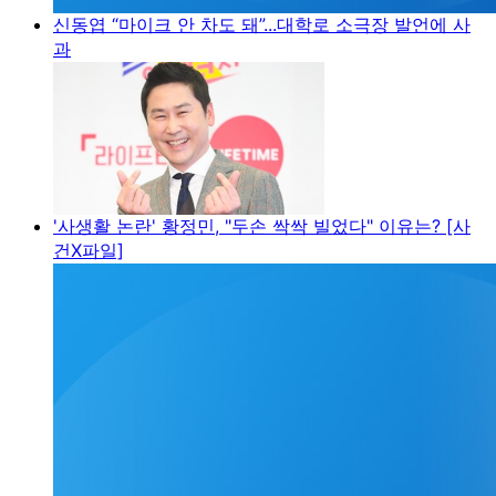
신동엽 “마이크 안 차도 돼”...대학로 소극장 발언에 사
과
'사생활 논란' 황정민, "두손 싹싹 빌었다" 이유는? [사
건X파일]