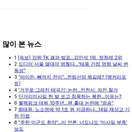
많이 본 뉴스
1
[속보] 강원·TK 결과 발표...김민석 1위, 정청래 2위
2
드디어 서울 열대야 멈췄다..."태풍 간접 영향 날씨 변
동성"
3
"바이든, 뼈까지 전이"...전립선암 뭐길래? [앵커리포
트]
4
'거꾸로 그려진 태극기' 논란...인천시, 자진 철거
5
단거리미사일 한 발 쏘고 침묵하는 북한...이유는?
6
블랙핑크 데뷔 10주년...팬 홀대 논란에 "죄송"
7
최태원, 노소영에 약 1조 원 지급하나...14일 재상고 기
한 만료
8
"주한 미군도 취약"...미 언론, 너도나도 '미사일 부족'
보도