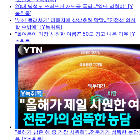
20대 남성도 쓰러뜨린 재난급 폭염..."일단 멈춰야" [Y
녹취록]
'부산 돌려차기' 피해자에 상상초월 막말..."진정성 의심
할 수밖에" [Y녹취록]
"올여름이 가장 시원한 여름?" 50도 경고 나온 이유 [Y
녹취록]
"올해가 남은 해 중 가장 시원해"...전문가가 섬뜩한 농담(
유 [Y녹취록]