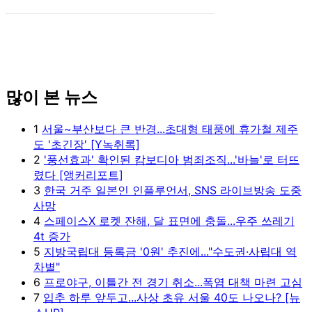
많이 본 뉴스
1
서울~부산보다 큰 반경...초대형 태풍에 휴가철 제주
도 '초긴장' [Y녹취록]
2
'풍선효과' 확인된 캄보디아 범죄조직...'바늘'로 터뜨
렸다 [앵커리포트]
3
한국 거주 일본인 인플루언서, SNS 라이브방송 도중
사망
4
스페이스X 로켓 잔해, 달 표면에 충돌...우주 쓰레기
4t 증가
5
지방국립대 등록금 '0원' 추진에..."수도권·사립대 역
차별"
6
프로야구, 이틀간 전 경기 취소...폭염 대책 마련 고심
7
입추 하루 앞두고...사상 초유 서울 40도 나오나? [뉴