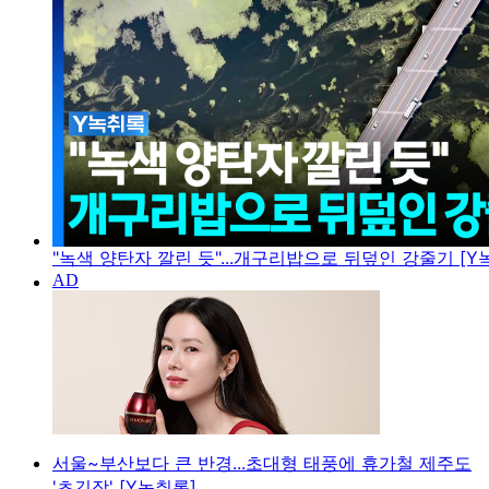
"녹색 양탄자 깔린 듯"...개구리밥으로 뒤덮인 강줄기 [Y
서울~부산보다 큰 반경...초대형 태풍에 휴가철 제주도
'초긴장' [Y녹취록]