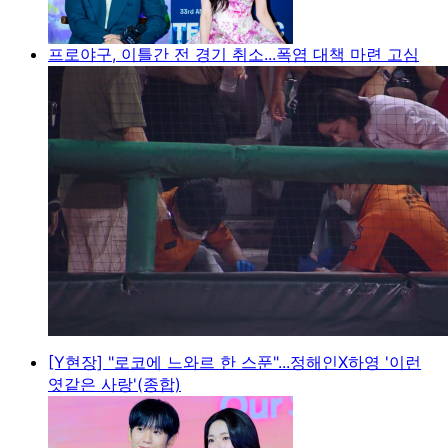
프로야구, 이틀간 전 경기 취소...폭염 대책 마련 고심
[Y현장] "로코에 느와르 한 스푼"...정해인X하영 '이런
엿같은 사랑'(종합)