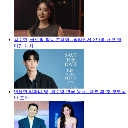
김수현, 글로벌 활동 본격화…필리핀서 2만명 규모 팬
미팅 개최
변요한·티파니 영, 최수영 연극 응원…결혼 후 첫 부부동
반 포착