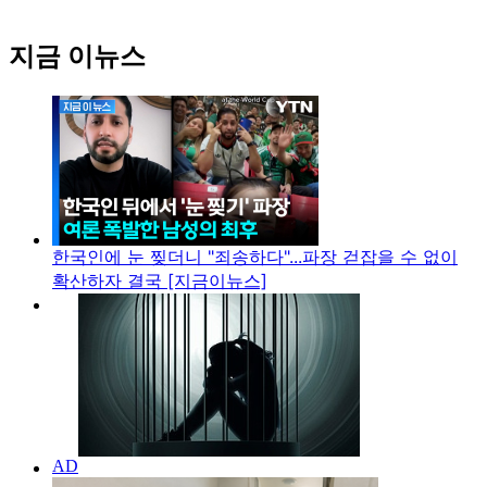
지금 이뉴스
한국인에 눈 찢더니 "죄송하다"...파장 걷잡을 수 없이
확산하자 결국 [지금이뉴스]