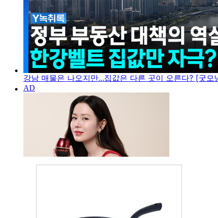
강남 매물은 나오지만...집값은 다른 곳이 오른다? [굿모