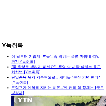
Y녹취록
이 날부터 기압계 '흔들'...숨 막히는 폭염 마침내 꺾일
까? [Y녹취록]
"물 함부로 뿌리지 마세요"...폭염 속 사람 살리는 응급
처치법 [Y녹취록]
단일종목 묶자 지수형으로... 개미들 "본전 되면 뺀다"
[Y녹취록]
트럼프가 엔화를 지키는 이유...'엔 캐리'의 정체는 [굿모
닝경제]