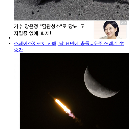
스페이스X 로켓 잔해, 달 표면에 충돌…우주 쓰레기 4t
증가