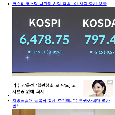
코스피·코스닥 나란히 하락 출발…이 시각 증시 상황
지방국립대 등록금 '0원' 추진에…"수도권·사립대 역차
별"