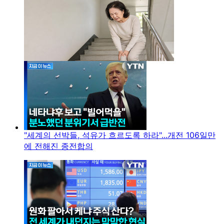
"세계의 선박들, 석유가 흐르도록 하라"...개전 106일만
에 전해진 종전합의