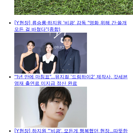
[Y현장] 류승룡·하지원 '비광' 감독 "영화 위해 간·쓸개
모든 걸 바쳤다"(종합)
"1년 만에 마침표"…뮤지컬 '드림하이2' 제작사, 갓세븐
영재 출연료 미지급 정산 완료
[Y현장] 하지원 "'비광', 모든게 행복했던 현장…따뜻한