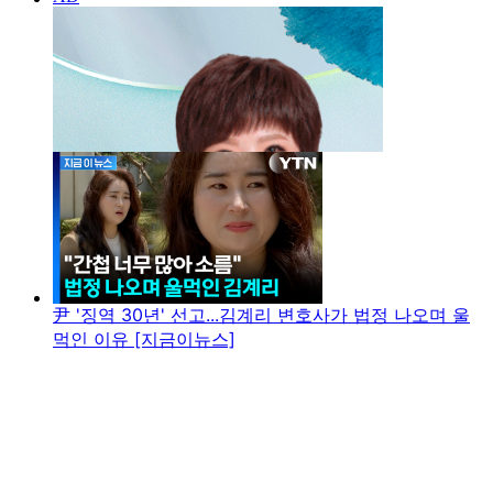
尹 '징역 30년' 선고...김계리 변호사가 법정 나오며 울
먹인 이유 [지금이뉴스]