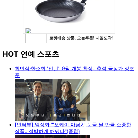
HOT 연예 스포츠
최민식·한소희 '인턴', 9월 개봉 확정…추석 극장가 정조
준
[인터뷰] 엄정화 "'오케이 마담2', 눈물 날 만큼 소중한
작품…절박하게 해냈다"(종합)