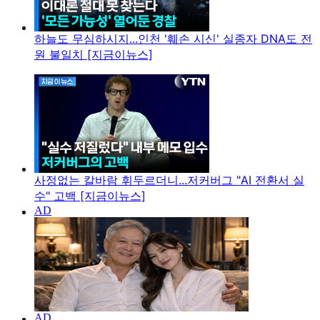
하늘도 무심하시지...인천 '훼손 시신' 실종자 DNA도 전
원 불일치 [지금이뉴스]
사정없는 칼바람 휘두르더니...저커버그 "AI 전환서 실
수" 고백 [지금이뉴스]