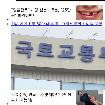
현대·기아 11종 50만 대 리콜…그랜저·투싼·카니발 포함