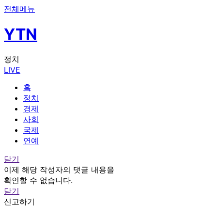
전체메뉴
YTN
정치
LIVE
홈
정치
경제
사회
국제
연예
닫기
이제 해당 작성자의 댓글 내용을
확인할 수 없습니다.
닫기
신고하기