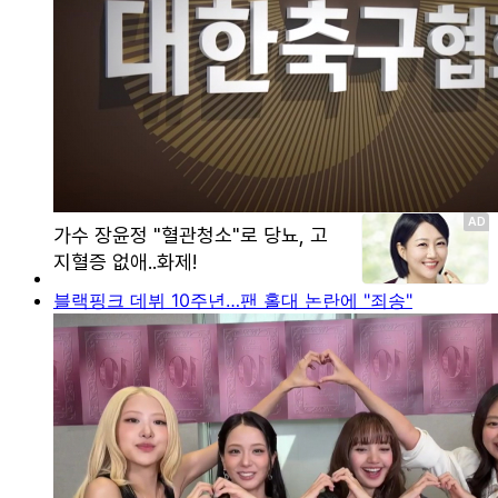
블랙핑크 데뷔 10주년…팬 홀대 논란에 "죄송"