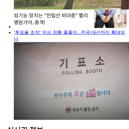
'투표율 조작' 의심 정황 줄줄이…전국·대선까지 확대되
나