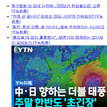
축구협회 성 접대 논란에...'2002년 한일월드컵' 소환
[Y녹취록]
"전쟁 곧 끝난다" 트럼프 장담...이번엔 진짜일까? [Y녹
취록]
'돌핀' 중국 상륙, 끝 아니다...벌써 두려워지는 시나리오
[Y녹취록]
"흠잡을 데 없이 훌륭했다"...평론가와 함께하는 오디세
이 살펴보기 [Y녹취록]