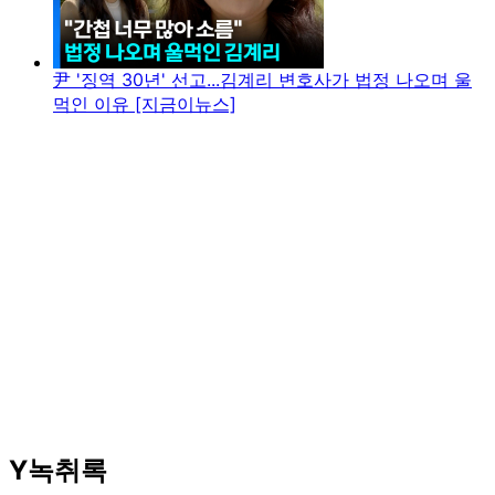
尹 '징역 30년' 선고...김계리 변호사가 법정 나오며 울
먹인 이유 [지금이뉴스]
Y녹취록