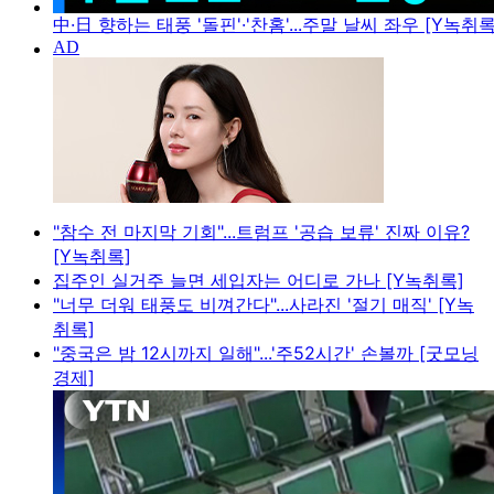
中·日 향하는 태풍 '돌핀'·'찬홈'...주말 날씨 좌우 [Y녹취록
"참수 전 마지막 기회"...트럼프 '공습 보류' 진짜 이유?
[Y녹취록]
집주인 실거주 늘면 세입자는 어디로 가나 [Y녹취록]
"너무 더워 태풍도 비껴간다"...사라진 '절기 매직' [Y녹
취록]
"중국은 밤 12시까지 일해"...'주52시간' 손볼까 [굿모닝
경제]