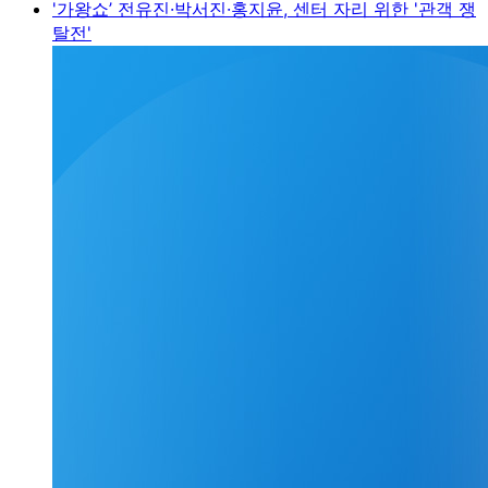
'가왕쇼’ 전유진·박서진·홍지윤, 센터 자리 위한 '관객 쟁
탈전'