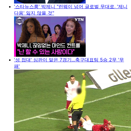
'스타뉴스룸' 박제니 "런웨이 넘어 글로벌 무대로, '제니
다움' 잃지 않을 것"
'성 접대' 심판이 맡은 7경기...축구대표팀 5승 2무 '무
패'