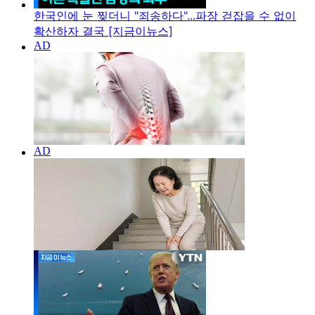
한국인에 눈 찢더니 "죄송하다"...파장 걷잡을 수 없이
확산하자 결국 [지금이뉴스]