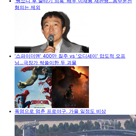
'뺑소니 후 술타기 의혹' 배우 이재룡 재판행…음주운전
혐의는 제외
'스파이더맨' 400만 질주 vs '오디세이' 압도적 오프
닝…극장가 싹쓸이한 두 괴물
폭염으로 멈춘 프로야구, 가을 일정도 비상