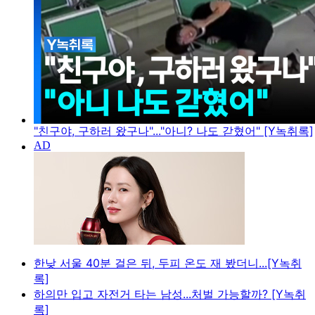
"친구야, 구하러 왔구나"..."아니? 나도 갇혔어" [Y녹취록]
한낮 서울 40분 걸은 뒤, 두피 온도 재 봤더니...[Y녹취
록]
하의만 입고 자전거 타는 남성...처벌 가능할까? [Y녹취
록]