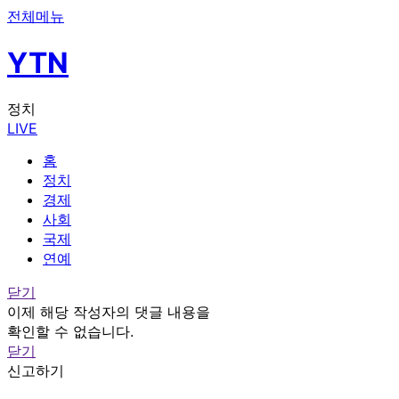
전체메뉴
YTN
정치
LIVE
홈
정치
경제
사회
국제
연예
닫기
이제 해당 작성자의 댓글 내용을
확인할 수 없습니다.
닫기
신고하기