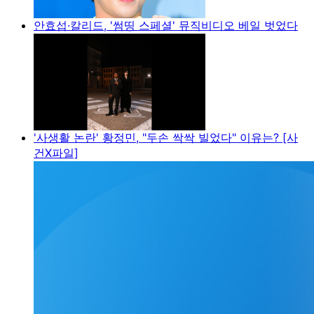
안효섭·칼리드, '썸띵 스페셜' 뮤직비디오 베일 벗었다
'사생활 논란' 황정민, "두손 싹싹 빌었다" 이유는? [사
건X파일]