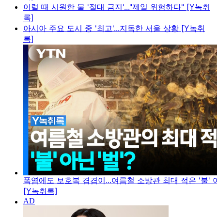
이럴 때 시원한 물 '절대 금지'..."제일 위험하다" [Y녹취
록]
아시아 주요 도시 중 '최고'...지독한 서울 상황 [Y녹취
록]
폭염에도 보호복 겹겹이...여름철 소방관 최대 적은 '불' 아
[Y녹취록]