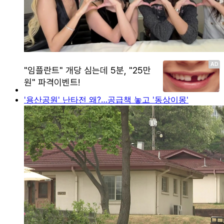
'용산공원' 난타전 왜?…공급책 놓고 '동상이몽'