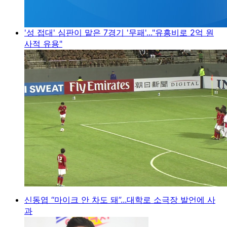
'성 접대' 심판이 맡은 7경기 '무패'..."유흥비로 2억 원
사적 유용"
신동엽 “마이크 안 차도 돼”...대학로 소극장 발언에 사
과