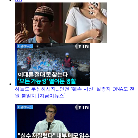
하늘도 무심하시지...인천 '훼손 시신' 실종자 DNA도 전
원 불일치 [지금이뉴스]