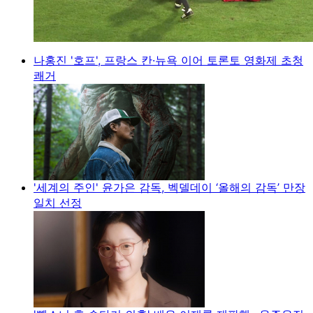
나홍진 '호프', 프랑스 칸·뉴욕 이어 토론토 영화제 초청
쾌거
'세계의 주인' 윤가은 감독, 벡델데이 ‘올해의 감독’ 만장
일치 선정