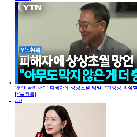
'부산 돌려차기' 피해자에 상상초월 막말..."진정성 의심
[Y녹취록]