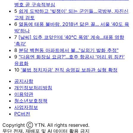
병호 곧 구속적부심
5
쉽게 도박하고 '빚쟁이' 되는 군인들…국방부, 자진신
고제 검토
6
열돔에 태풍 불바람, 2018년 닮은 꼴... 서울 '40도 육
박'하나
7
[날씨] 입추 코앞인데 '40℃ 폭염' 계속...태풍 영향
'촉각'
8
분당 백현동 아파트에서 불..."실외기 발화 추정"
9
"다음엔 화장실 요금?"...호주 항공사 '머리 위 짐칸'
유료화
10
'불법 정치자금' 전직 송영길 보좌관 실형 확정
공지사항
개인정보처리방침
이용약관
청소년보호정책
사업자정보
PC버전
Copyright Ⓒ YTN. All rights reserved.
무단 전재, 재배포 및 AI 데이터 활용 금지