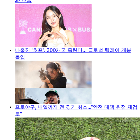
나홍진 '호프', 200개국 홀린다… 글로벌 릴레이 개봉
돌입
프로야구, 내일까지 전 경기 취소..."안전 대책 원점 재검
토"