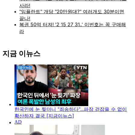
지금 이뉴스
한국인에 눈 찢더니 "죄송하다"...파장 걷잡을 수 없이
확산하자 결국 [지금이뉴스]