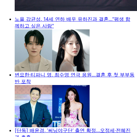
노을 강균성, 14세 연하 배우 유하진과 결혼…"평생 함
께하고 싶은 사람"
변요한·티파니 영, 최수영 연극 응원…결혼 후 첫 부부동
반 포착
[단독] 배윤경, ’써닝야구단‘ 출연 확정…오정세·전혜진
과 호흡