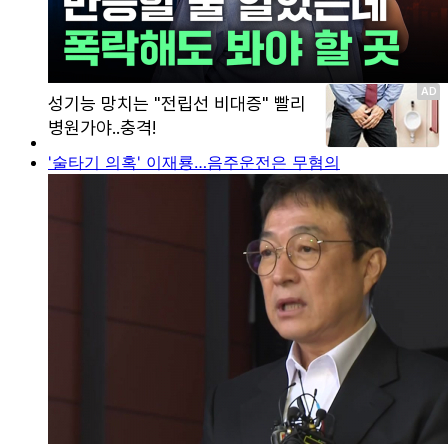
'술타기 의혹' 이재룡…음주운전은 무혐의