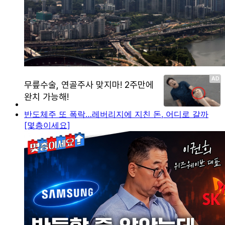
반도체주 또 폭락…레버리지에 지친 돈, 어디로 갈까
[몇층이세요]