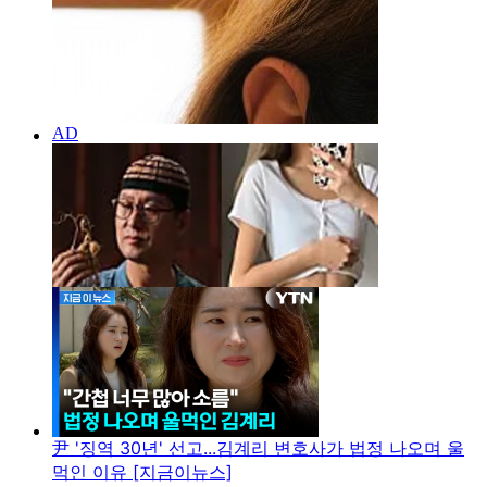
尹 '징역 30년' 선고...김계리 변호사가 법정 나오며 울
먹인 이유 [지금이뉴스]