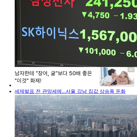
세제발표 전 관망세에…서울 강남 집값 상승폭 둔화