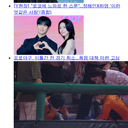
[Y현장] "로코에 느와르 한 스푼"...정해인X하영 '이런
엿같은 사랑'(종합)
프로야구, 이틀간 전 경기 취소...폭염 대책 마련 고심