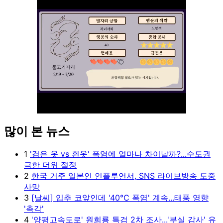
많이 본 뉴스
Unmute
1
'검은 옷 vs 흰옷' 폭염에 얼마나 차이날까?...수도권
극한 더위 절정
2
한국 거주 일본인 인플루언서, SNS 라이브방송 도중
사망
3
[날씨] 입추 코앞인데 '40℃ 폭염' 계속...태풍 영향
'촉각'
4
'양평고속도로' 원희룡 특검 2차 조사...'부실 감사' 유