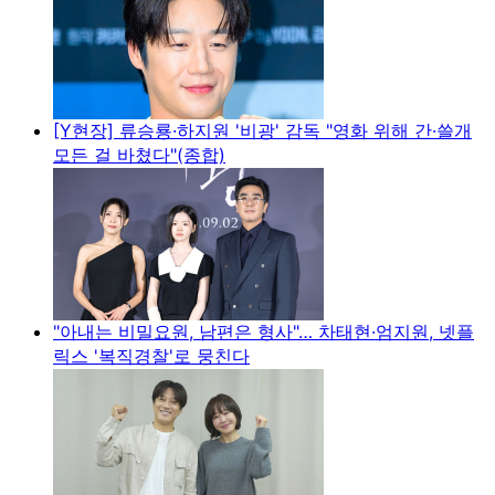
[Y현장] 류승룡·하지원 '비광' 감독 "영화 위해 간·쓸개
모든 걸 바쳤다"(종합)
"아내는 비밀요원, 남편은 형사"… 차태현·엄지원, 넷플
릭스 '복직경찰'로 뭉친다