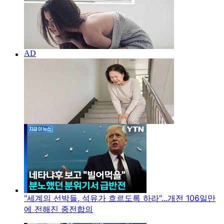
"세계의 선박들, 석유가 흐르도록 하라"...개전 106일만
에 전해진 종전합의