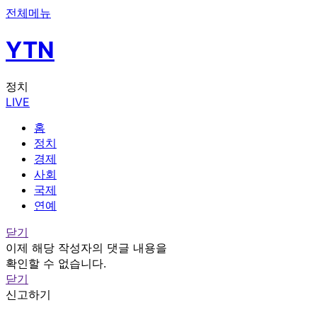
전체메뉴
YTN
정치
LIVE
홈
정치
경제
사회
국제
연예
닫기
이제 해당 작성자의 댓글 내용을
확인할 수 없습니다.
닫기
신고하기