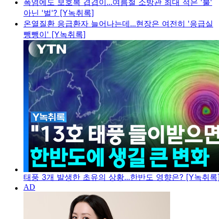
폭염에도 보호복 겹겹이...여름철 소방관 최대 적은 '불'
아닌 '벌'? [Y녹취록]
온열질환 응급환자 늘어나는데...현장은 여전히 '응급실
뺑뺑이' [Y녹취록]
태풍 3개 발생한 초유의 상황...한반도 영향은? [Y녹취록