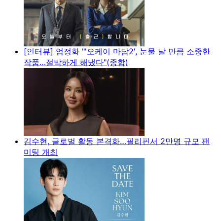
[인터뷰] 엄정화 "'오케이 마담2', 눈물 날 만큼 소중한
작품…절박하게 해냈다"(종합)
김수현, 글로벌 활동 본격화…필리핀서 2만명 규모 팬
미팅 개최