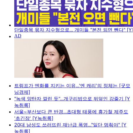
단일종목 묶자 지수형으로... 개미들 "본전 되면 뺀다" [
트럼프가 엔화를 지키는 이유...'엔 캐리'의 정체는 [굿모
닝경제]
"녹색 양탄자 깔린 듯"...개구리밥으로 뒤덮인 강줄기 [Y
녹취록]
서울~부산보다 큰 반경...초대형 태풍에 휴가철 제주도
'초긴장' [Y녹취록]
20대 남성도 쓰러뜨린 재난급 폭염..."일단 멈춰야" [Y
녹취록]