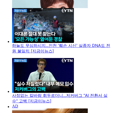
하늘도 무심하시지...인천 '훼손 시신' 실종자 DNA도 전
원 불일치 [지금이뉴스]
사정없는 칼바람 휘두르더니...저커버그 "AI 전환서 실
수" 고백 [지금이뉴스]