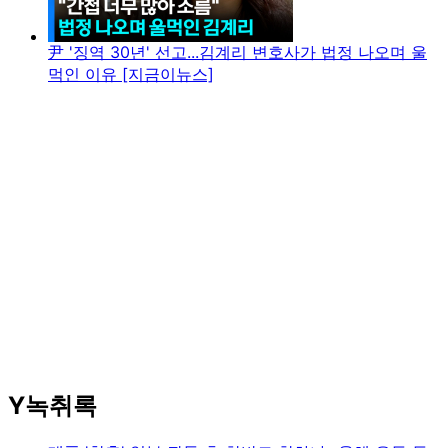
尹 '징역 30년' 선고...김계리 변호사가 법정 나오며 울
먹인 이유 [지금이뉴스]
Y녹취록