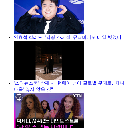
안효섭·칼리드, '썸띵 스페셜' 뮤직비디오 베일 벗었다
'스타뉴스룸' 박제니 "런웨이 넘어 글로벌 무대로, '제니
다움' 잃지 않을 것"