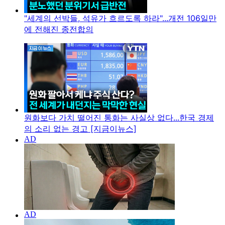
"세계의 선박들, 석유가 흐르도록 하라"...개전 106일만
에 전해진 종전합의
원화보다 가치 떨어진 통화는 사실상 없다...한국 경제
의 소리 없는 경고 [지금이뉴스]