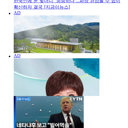
한국인에 눈 찢더니 "죄송하다"...파장 걷잡을 수 없이
확산하자 결국 [지금이뉴스]