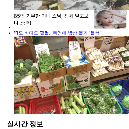
땅도 바다도 펄펄…폭염에 밥상 물가 '들썩'
실시간 정보