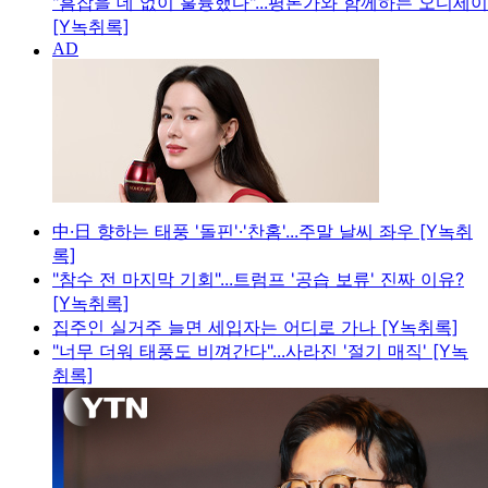
"흠잡을 데 없이 훌륭했다"...평론가와 함께하는 오디세
[Y녹취록]
中·日 향하는 태풍 '돌핀'·'찬홈'...주말 날씨 좌우 [Y녹취
록]
"참수 전 마지막 기회"...트럼프 '공습 보류' 진짜 이유?
[Y녹취록]
집주인 실거주 늘면 세입자는 어디로 가나 [Y녹취록]
"너무 더워 태풍도 비껴간다"...사라진 '절기 매직' [Y녹
취록]