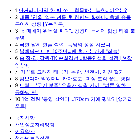
1
단거리미사일 한 발 쏘고 침묵하는 북한...이유는?
2
태풍 '찬홈' 일본 관통 후 한반도 향하나...올해 유독
특이한 상황 [Y녹취록]
3
"하메네이 위독설 파다"...강경파 득세에 협상 타결 불
투명
4
극한 날씨 한풀 꺾여...폭염의 정점 지났나
5
블랙핑크 데뷔 10주년...팬 홀대 논란에 "죄송"
6
송·정·김, 강원·TK 순회경선...합동연설회 설전 [현장
영상+]
7
'거꾸로 그려진 태극기' 논란...인천시, 자진 철거
8
캄보디아 막았더니 카자흐로...피싱 조직 쫓는 경찰
9
트럼프 '무기 부족' 유출자 색출 지시..."여론 악화는
공화당 탓"
10
1억 걸린 '통영 살인마'...170cm 키에 평발? [앵커리
포트]
공지사항
개인정보처리방침
이용약관
청소년보호정책