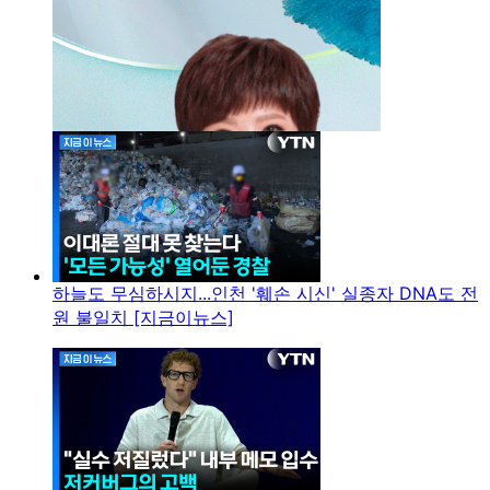
하늘도 무심하시지...인천 '훼손 시신' 실종자 DNA도 전
원 불일치 [지금이뉴스]