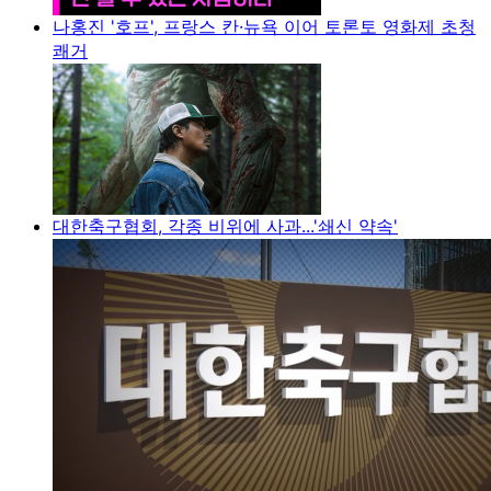
나홍진 '호프', 프랑스 칸·뉴욕 이어 토론토 영화제 초청
쾌거
대한축구협회, 각종 비위에 사과...'쇄신 약속'