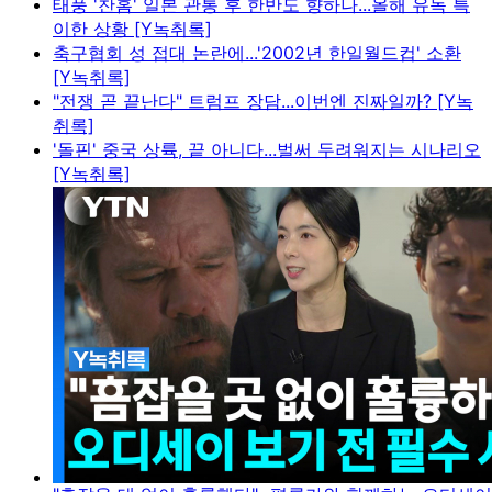
태풍 '찬홈' 일본 관통 후 한반도 향하나...올해 유독 특
이한 상황 [Y녹취록]
축구협회 성 접대 논란에...'2002년 한일월드컵' 소환
[Y녹취록]
"전쟁 곧 끝난다" 트럼프 장담...이번엔 진짜일까? [Y녹
취록]
'돌핀' 중국 상륙, 끝 아니다...벌써 두려워지는 시나리오
[Y녹취록]