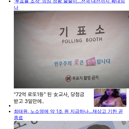
'투표율 조작' 의심 정황 줄줄이…전국·대선까지 확대되
나
최태원, 노소영에 약 1조 원 지급하나…재상고 기한 곧
종료