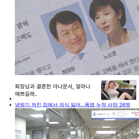
냉방기 꺼진 집에서 의식 잃어…폭염 누적 사망 26명