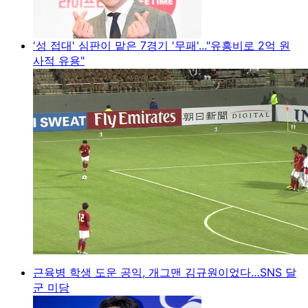
'성 접대' 심판이 맡은 7경기 '무패'..."유흥비로 2억 원
사적 유용"
근육병 학생 도운 공익, 개그맨 김규원이었다…SNS 달
군 미담