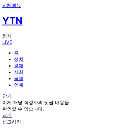
전체메뉴
YTN
정치
LIVE
홈
정치
경제
사회
국제
연예
닫기
이제 해당 작성자의 댓글 내용을
확인할 수 없습니다.
닫기
신고하기