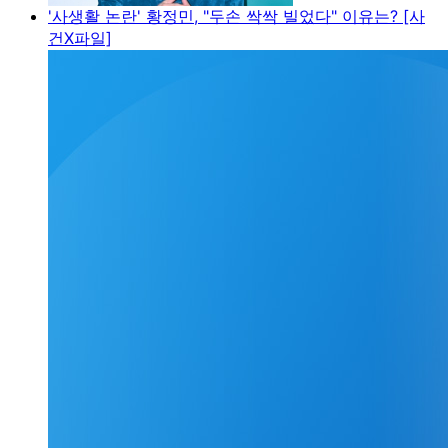
'사생활 논란' 황정민, "두손 싹싹 빌었다" 이유는? [사
건X파일]