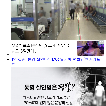
1억 걸린 '통영 살인마'…170cm 키에 평발? [앵커리포
트]