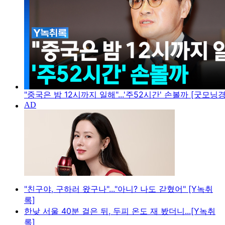
"중국은 밤 12시까지 일해"...'주52시간' 손볼까 [굿모닝
"친구야, 구하러 왔구나"..."아니? 나도 갇혔어" [Y녹취
록]
한낮 서울 40분 걸은 뒤, 두피 온도 재 봤더니...[Y녹취
록]