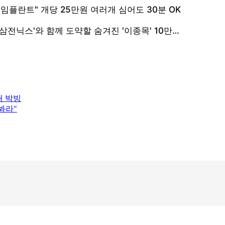
내 박빙
봐라"