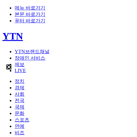
메뉴 바로가기
본문 바로가기
푸터 바로가기
YTN
YTN브랜드채널
장애인 서비스
제보
LIVE
정치
경제
사회
전국
국제
문화
스포츠
연예
비즈