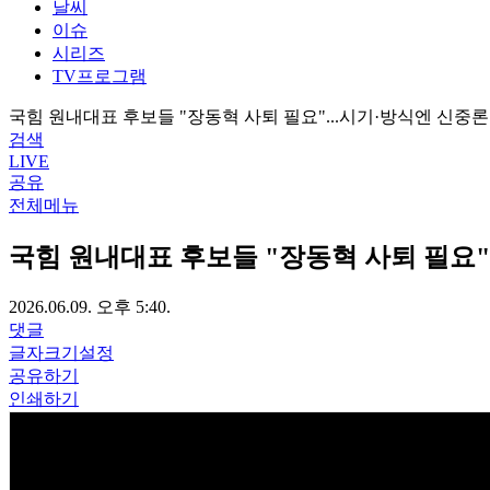
날씨
이슈
시리즈
TV프로그램
국힘 원내대표 후보들 "장동혁 사퇴 필요"...시기·방식엔 신중론
검색
LIVE
공유
전체메뉴
국힘 원내대표 후보들 "장동혁 사퇴 필요"
2026.06.09. 오후 5:40.
댓글
글자크기설정
공유하기
인쇄하기