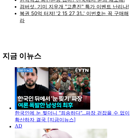
지금 이뉴스
한국인에 눈 찢더니 "죄송하다"...파장 걷잡을 수 없이
확산하자 결국 [지금이뉴스]