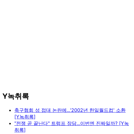
Y녹취록
축구협회 성 접대 논란에...'2002년 한일월드컵' 소환
[Y녹취록]
"전쟁 곧 끝난다" 트럼프 장담...이번엔 진짜일까? [Y녹
취록]