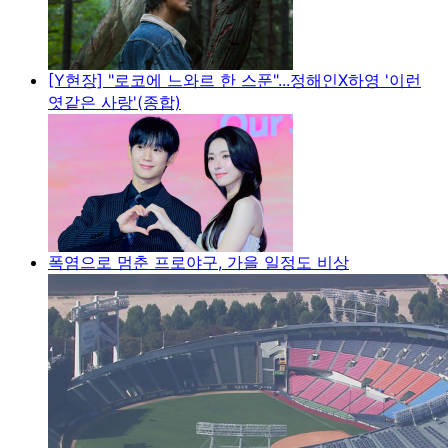
[Y현장] "로코에 느와르 한 스푼"...정해인X하영 '이런
엿같은 사랑'(종합)
폭염으로 멈춘 프로야구, 가을 일정도 비상