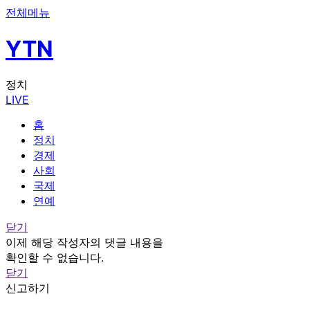
전체메뉴
YTN
정치
LIVE
홈
정치
경제
사회
국제
연예
닫기
이제 해당 작성자의 댓글 내용을
확인할 수 없습니다.
닫기
신고하기