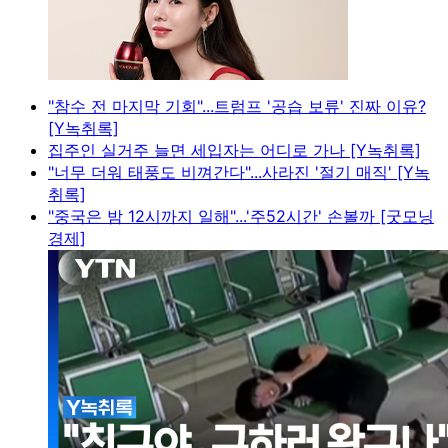
"참수 전 마지막 기회"...트럼프 '공습 보류' 진짜 이유?
[Y녹취록]
집주인 실거주 늘면 세입자는 어디로 가나 [Y녹취록]
"너무 더워 태풍도 비껴간다"...사라진 '절기 매직' [Y녹
취록]
"중국은 밤 12시까지 일해"...'주52시간' 손볼까 [굿모닝
경제]