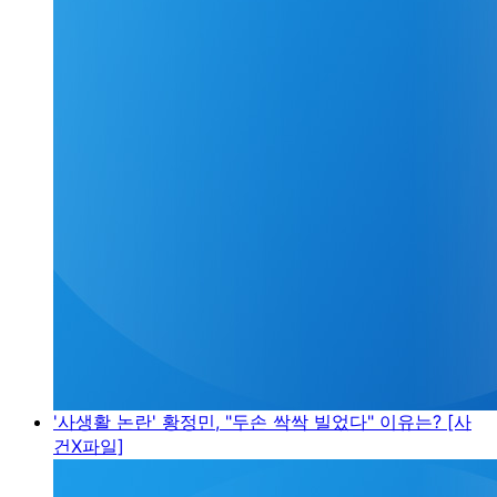
'사생활 논란' 황정민, "두손 싹싹 빌었다" 이유는? [사
건X파일]