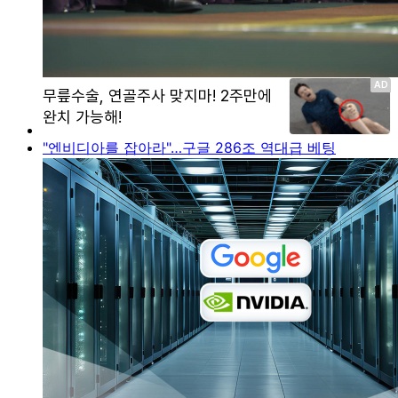
"엔비디아를 잡아라"…구글 286조 역대급 베팅