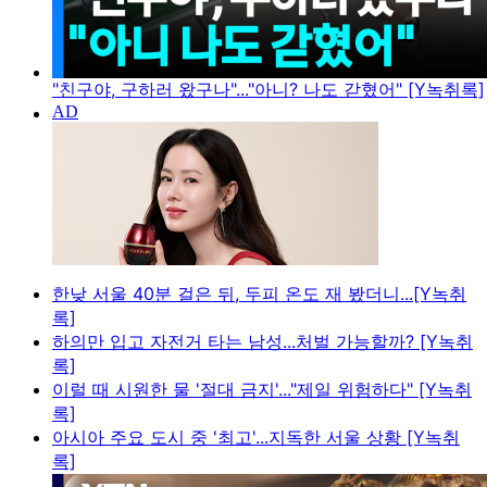
"친구야, 구하러 왔구나"..."아니? 나도 갇혔어" [Y녹취록]
한낮 서울 40분 걸은 뒤, 두피 온도 재 봤더니...[Y녹취
록]
하의만 입고 자전거 타는 남성...처벌 가능할까? [Y녹취
록]
이럴 때 시원한 물 '절대 금지'..."제일 위험하다" [Y녹취
록]
아시아 주요 도시 중 '최고'...지독한 서울 상황 [Y녹취
록]