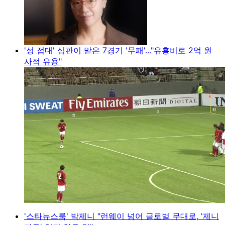
'성 접대' 심판이 맡은 7경기 '무패'..."유흥비로 2억 원
사적 유용"
'스타뉴스룸' 박제니 "런웨이 넘어 글로벌 무대로, '제니