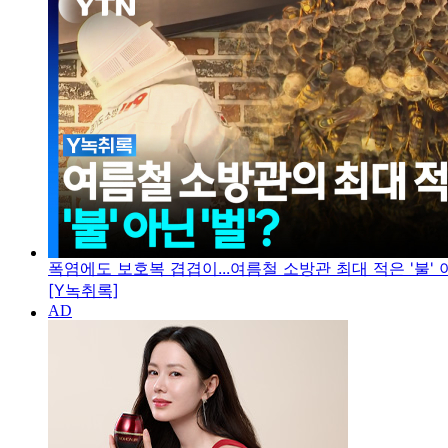
폭염에도 보호복 겹겹이...여름철 소방관 최대 적은 '불' 아
[Y녹취록]