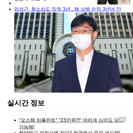
임성근, 항소심도 징역 3년…채 상병 순직 3년여 만
실시간 정보
AD