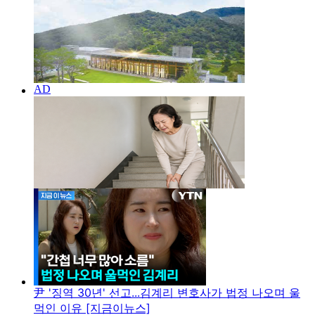
尹 '징역 30년' 선고...김계리 변호사가 법정 나오며 울
먹인 이유 [지금이뉴스]