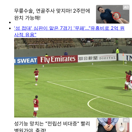
'성 접대' 심판이 맡은 7경기 '무패'…"유흥비로 2억 원
사적 유용"