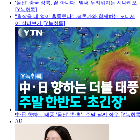
'돌핀' 중국 상륙, 끝 아니다...벌써 두려워지는 시나리오
[Y녹취록]
"흠잡을 데 없이 훌륭했다"...평론가와 함께하는 오디세
이 살펴보기 [Y녹취록]
中·日 향하는 태풍 '돌핀'·'찬홈'...주말 날씨 좌우 [Y녹취록