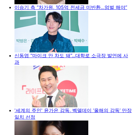
이승기 측 “차가원, 105억 전세금 미반환…엄벌 해야”
신동엽 “마이크 안 차도 돼”...대학로 소극장 발언에 사
과
'세계의 주인' 윤가은 감독, 벡델데이 ‘올해의 감독’ 만장
일치 선정