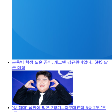
근육병 학생 도운 공익, 개그맨 김규원이었다…SNS 달
군 미담
'성 접대' 심판이 맡은 7경기...축구대표팀 5승 2무 '무