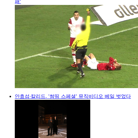
패'
안효섭·칼리드, '썸띵 스페셜' 뮤직비디오 베일 벗었다