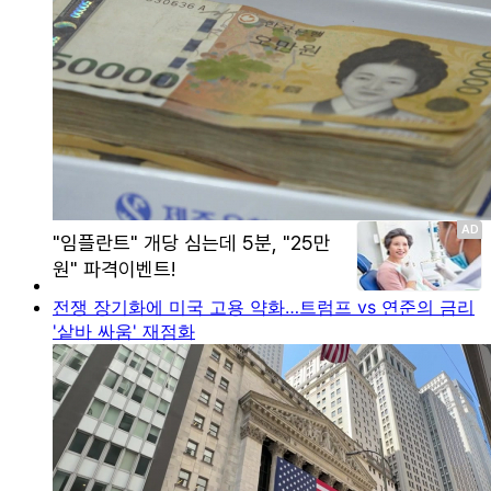
전쟁 장기화에 미국 고용 약화…트럼프 vs 연준의 금리
'샅바 싸움' 재점화