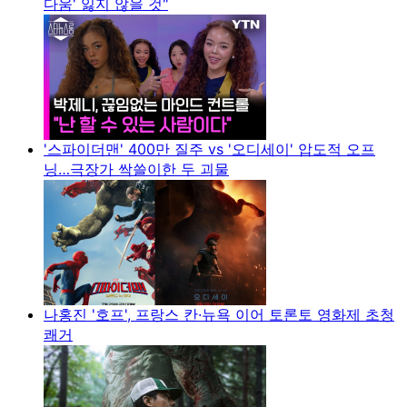
다움' 잃지 않을 것"
'스파이더맨' 400만 질주 vs '오디세이' 압도적 오프
닝…극장가 싹쓸이한 두 괴물
나홍진 '호프', 프랑스 칸·뉴욕 이어 토론토 영화제 초청
쾌거