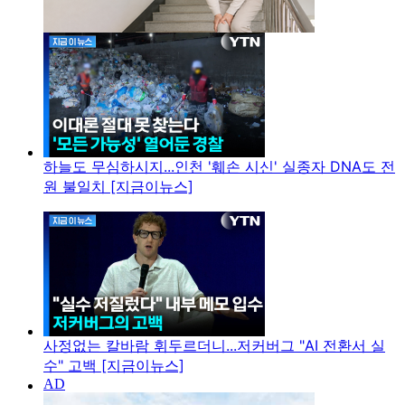
하늘도 무심하시지...인천 '훼손 시신' 실종자 DNA도 전
원 불일치 [지금이뉴스]
사정없는 칼바람 휘두르더니...저커버그 "AI 전환서 실
수" 고백 [지금이뉴스]