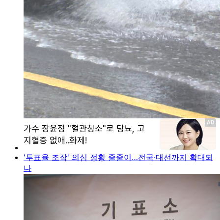
'투표율 조작' 의심 정황 줄줄이…전국·대선까지 확대되
나