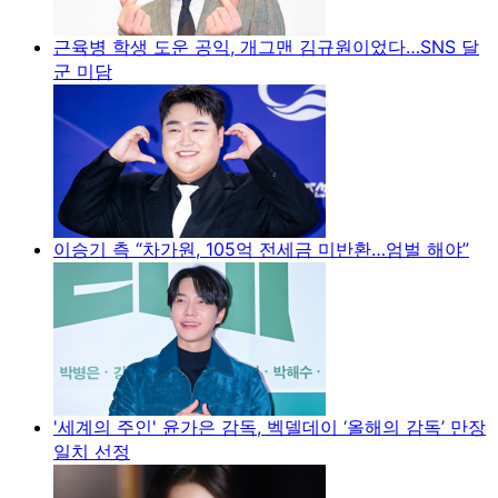
근육병 학생 도운 공익, 개그맨 김규원이었다…SNS 달
군 미담
이승기 측 “차가원, 105억 전세금 미반환…엄벌 해야”
'세계의 주인' 윤가은 감독, 벡델데이 ‘올해의 감독’ 만장
일치 선정