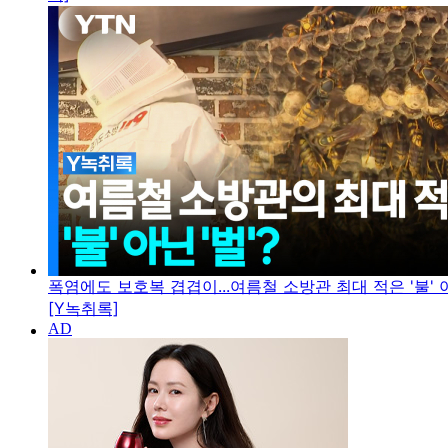
폭염에도 보호복 겹겹이...여름철 소방관 최대 적은 '불' 아
[Y녹취록]