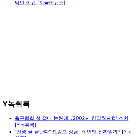
먹인 이유 [지금이뉴스]
Y녹취록
축구협회 성 접대 논란에...'2002년 한일월드컵' 소환
[Y녹취록]
"전쟁 곧 끝난다" 트럼프 장담...이번엔 진짜일까? [Y녹