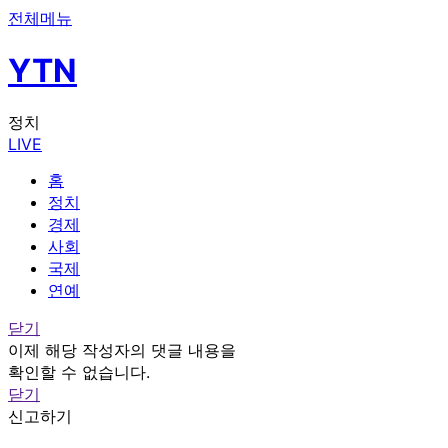
전체메뉴
YTN
정치
LIVE
홈
정치
경제
사회
국제
연예
닫기
이제 해당 작성자의 댓글 내용을
확인할 수 없습니다.
닫기
신고하기