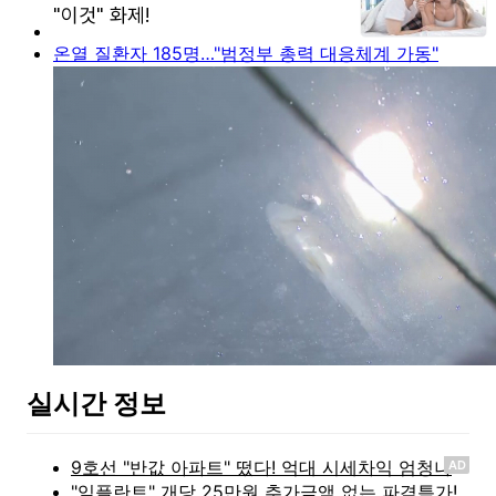
온열 질환자 185명…"범정부 총력 대응체계 가동"
실시간 정보
AD