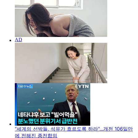
"세계의 선박들, 석유가 흐르도록 하라"...개전 106일만
에 전해진 종전합의