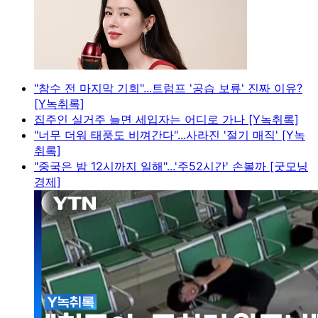
"참수 전 마지막 기회"...트럼프 '공습 보류' 진짜 이유?
[Y녹취록]
집주인 실거주 늘면 세입자는 어디로 가나 [Y녹취록]
"너무 더워 태풍도 비껴간다"...사라진 '절기 매직' [Y녹
취록]
"중국은 밤 12시까지 일해"...'주52시간' 손볼까 [굿모닝
경제]