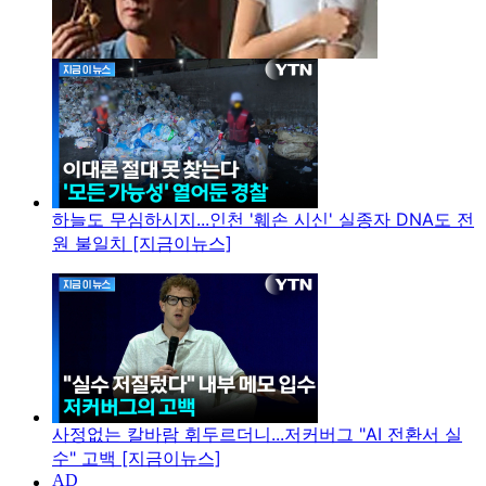
하늘도 무심하시지...인천 '훼손 시신' 실종자 DNA도 전
원 불일치 [지금이뉴스]
사정없는 칼바람 휘두르더니...저커버그 "AI 전환서 실
수" 고백 [지금이뉴스]