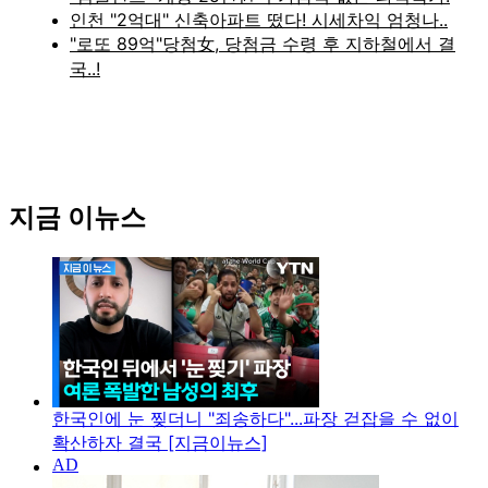
지금 이뉴스
한국인에 눈 찢더니 "죄송하다"...파장 걷잡을 수 없이
확산하자 결국 [지금이뉴스]