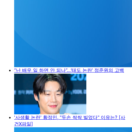
“난 배우 일 하면 안 되나”…‘태도 논란’ 정준원의 고백
'사생활 논란' 황정민, "두손 싹싹 빌었다" 이유는? [사
건X파일]