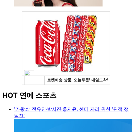
HOT 연예 스포츠
'가왕쇼’ 전유진·박서진·홍지윤, 센터 자리 위한 '관객 쟁
탈전'