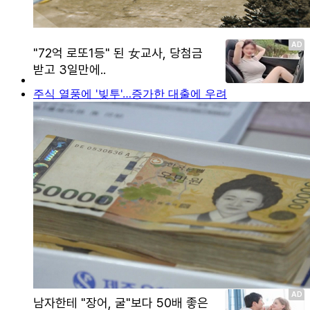
주식 열풍에 '빚투'…증가한 대출에 우려