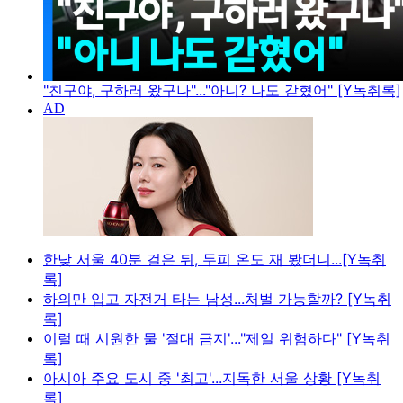
"친구야, 구하러 왔구나"..."아니? 나도 갇혔어" [Y녹취록]
한낮 서울 40분 걸은 뒤, 두피 온도 재 봤더니...[Y녹취
록]
하의만 입고 자전거 타는 남성...처벌 가능할까? [Y녹취
록]
이럴 때 시원한 물 '절대 금지'..."제일 위험하다" [Y녹취
록]
아시아 주요 도시 중 '최고'...지독한 서울 상황 [Y녹취
록]