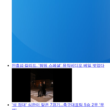
안효섭·칼리드, '썸띵 스페셜' 뮤직비디오 베일 벗었다
'성 접대' 심판이 맡은 7경기...축구대표팀 5승 2무 '무
패'