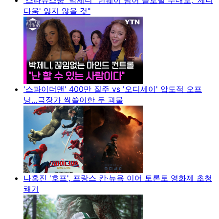
다움' 잃지 않을 것"
'스파이더맨' 400만 질주 vs '오디세이' 압도적 오프
닝…극장가 싹쓸이한 두 괴물
나홍진 '호프', 프랑스 칸·뉴욕 이어 토론토 영화제 초청
쾌거