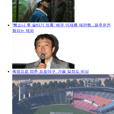
'뺑소니 후 술타기 의혹' 배우 이재룡 재판행…음주운전
혐의는 제외
폭염으로 멈춘 프로야구, 가을 일정도 비상