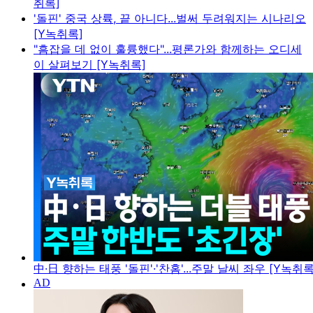
취록]
'돌핀' 중국 상륙, 끝 아니다...벌써 두려워지는 시나리오
[Y녹취록]
"흠잡을 데 없이 훌륭했다"...평론가와 함께하는 오디세
이 살펴보기 [Y녹취록]
中·日 향하는 태풍 '돌핀'·'찬홈'...주말 날씨 좌우 [Y녹취록