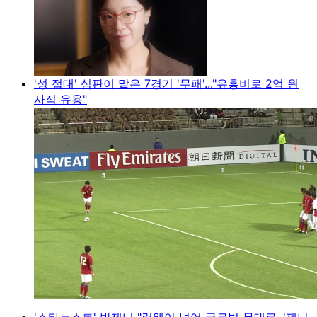
'성 접대' 심판이 맡은 7경기 '무패'..."유흥비로 2억 원
사적 유용"
'스타뉴스룸' 박제니 "런웨이 넘어 글로벌 무대로, '제니