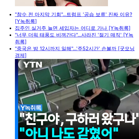
"참수 전 마지막 기회"...트럼프 '공습 보류' 진짜 이유?
[Y녹취록]
집주인 실거주 늘면 세입자는 어디로 가나 [Y녹취록]
"너무 더워 태풍도 비껴간다"...사라진 '절기 매직' [Y녹
취록]
"중국은 밤 12시까지 일해"...'주52시간' 손볼까 [굿모닝
경제]