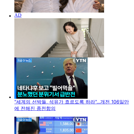
"세계의 선박들, 석유가 흐르도록 하라"...개전 106일만
에 전해진 종전합의