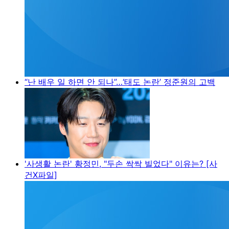
“난 배우 일 하면 안 되나”…‘태도 논란’ 정준원의 고백
'사생활 논란' 황정민, "두손 싹싹 빌었다" 이유는? [사
건X파일]