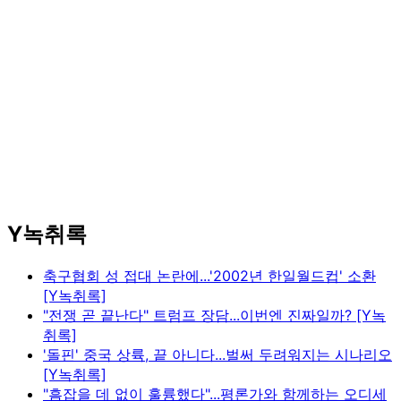
Y녹취록
축구협회 성 접대 논란에...'2002년 한일월드컵' 소환
[Y녹취록]
"전쟁 곧 끝난다" 트럼프 장담...이번엔 진짜일까? [Y녹
취록]
'돌핀' 중국 상륙, 끝 아니다...벌써 두려워지는 시나리오
[Y녹취록]
"흠잡을 데 없이 훌륭했다"...평론가와 함께하는 오디세