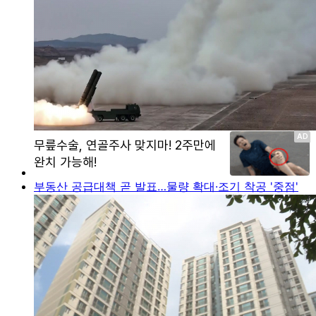
부동산 공급대책 곧 발표…물량 확대·조기 착공 '중점'