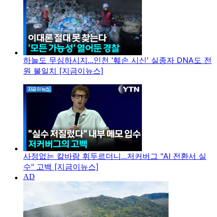
하늘도 무심하시지...인천 '훼손 시신' 실종자 DNA도 전
원 불일치 [지금이뉴스]
사정없는 칼바람 휘두르더니...저커버그 "AI 전환서 실
수" 고백 [지금이뉴스]