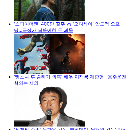
'스파이더맨' 400만 질주 vs '오디세이' 압도적 오프
닝…극장가 싹쓸이한 두 괴물
'뺑소니 후 술타기 의혹' 배우 이재룡 재판행…음주운전
혐의는 제외
'세계의 주인' 윤가은 감독, 벡델데이 ‘올해의 감독’ 만장