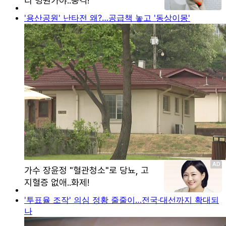
'용산공원' 난타전 왜?…공급책 놓고 '동상이몽'
'투표율 조작' 의심 정황 줄줄이…전국·대선까지 확대되
나