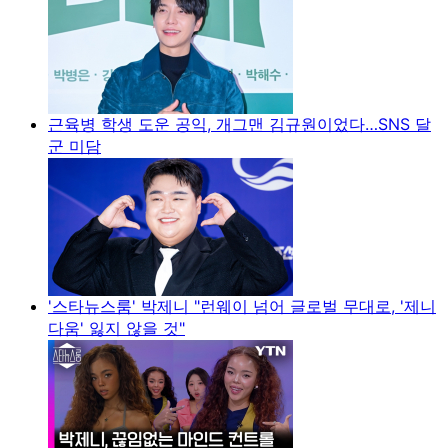
근육병 학생 도운 공익, 개그맨 김규원이었다…SNS 달
군 미담
'스타뉴스룸' 박제니 "런웨이 넘어 글로벌 무대로, '제니
다움' 잃지 않을 것"