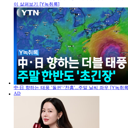
이 살펴보기 [Y녹취록]
中·日 향하는 태풍 '돌핀'·'찬홈'...주말 날씨 좌우 [Y녹취록