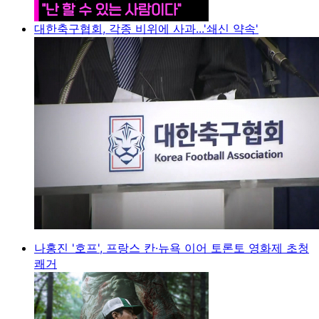
대한축구협회, 각종 비위에 사과...'쇄신 약속'
나홍진 '호프', 프랑스 칸·뉴욕 이어 토론토 영화제 초청
쾌거