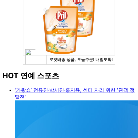
HOT 연예 스포츠
'가왕쇼’ 전유진·박서진·홍지윤, 센터 자리 위한 '관객 쟁
탈전'