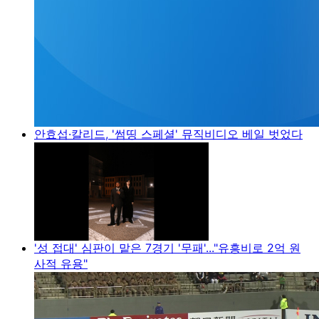
안효섭·칼리드, '썸띵 스페셜' 뮤직비디오 베일 벗었다
'성 접대' 심판이 맡은 7경기 '무패'..."유흥비로 2억 원
사적 유용"