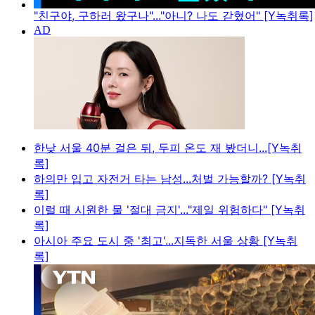
"친구야, 구하러 왔구나"..."아니? 나도 갇혔어" [Y녹취록]
한낮 서울 40분 걸은 뒤, 두피 온도 재 봤더니...[Y녹취
록]
하의만 입고 자전거 타는 남성...처벌 가능할까? [Y녹취
록]
이럴 때 시원한 물 '절대 금지'..."제일 위험하다" [Y녹취
록]
아시아 주요 도시 중 '최고'...지독한 서울 상황 [Y녹취
록]