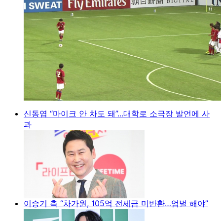
신동엽 “마이크 안 차도 돼”...대학로 소극장 발언에 사
과
이승기 측 “차가원, 105억 전세금 미반환…엄벌 해야”