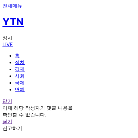
전체메뉴
YTN
정치
LIVE
홈
정치
경제
사회
국제
연예
닫기
이제 해당 작성자의 댓글 내용을
확인할 수 없습니다.
닫기
신고하기