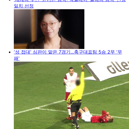
일치 선정
'성 접대' 심판이 맡은 7경기...축구대표팀 5승 2무 '무
패'