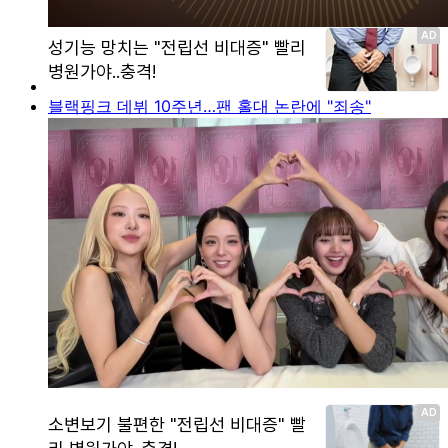
블랙핑크 데뷔 10주년…팬 홀대 논란에 "죄송"