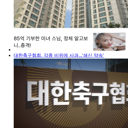
대한축구협회, 각종 비위에 사과…'쇄신 약속'