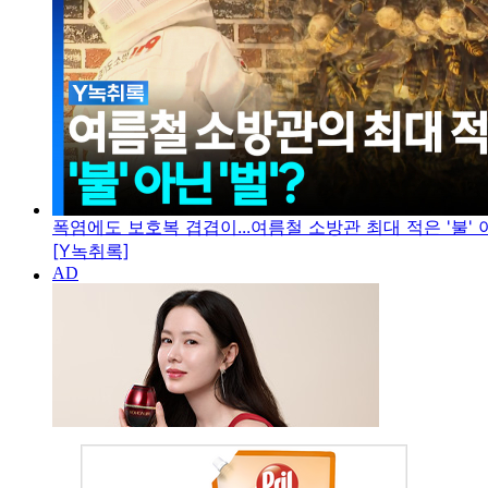
폭염에도 보호복 겹겹이...여름철 소방관 최대 적은 '불' 아
[Y녹취록]