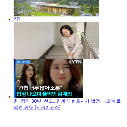
尹 '징역 30년' 선고...김계리 변호사가 법정 나오며 울
먹인 이유 [지금이뉴스]