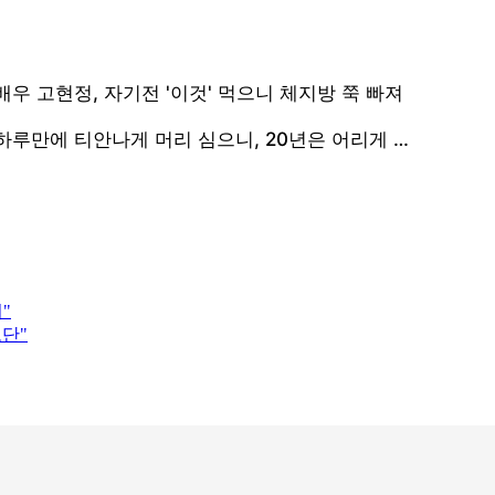
"
도단"