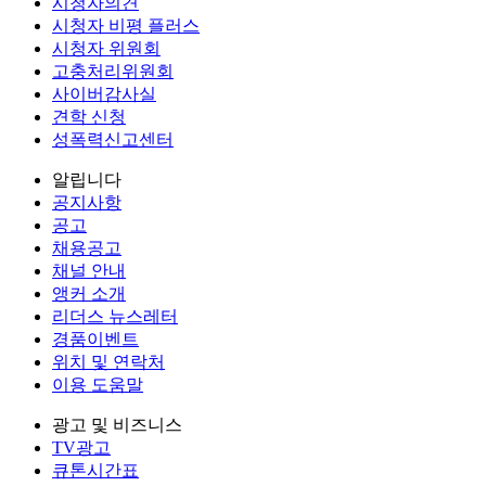
시청자의견
시청자 비평 플러스
시청자 위원회
고충처리위원회
사이버감사실
견학 신청
성폭력신고센터
알립니다
공지사항
공고
채용공고
채널 안내
앵커 소개
리더스 뉴스레터
경품이벤트
위치 및 연락처
이용 도움말
광고 및 비즈니스
TV광고
큐톤시간표