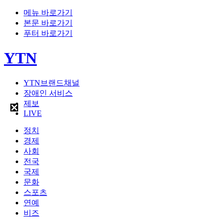
메뉴 바로가기
본문 바로가기
푸터 바로가기
YTN
YTN브랜드채널
장애인 서비스
제보
LIVE
정치
경제
사회
전국
국제
문화
스포츠
연예
비즈