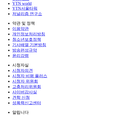
YTN world
YTN서울타워
저널리즘 연구소
약관 및 정책
이용약관
개인정보처리방침
청소년보호정책
기사배열 기본방침
방송편성규약
윤리강령
시청자실
시청자의견
시청자 비평 플러스
시청자 위원회
고충처리위원회
사이버감사실
견학 신청
성폭력신고센터
알립니다