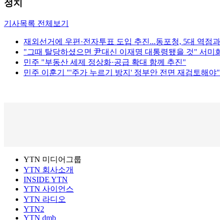
정치
기사목록 전체보기
재외선거에 우편·전자투표 도입 추진...동포청, 5대 역점
"그때 탈당하셨으면 尹대신 이재명 대통령됐을 것" 서미화,
민주 "부동산 세제 정상화·공급 확대 함께 추진"
민주 이훈기 "'주가 누르기 방지' 정부안 전면 재검토해야"
YTN 미디어그룹
YTN 회사소개
INSIDE YTN
YTN 사이언스
YTN 라디오
YTN2
YTN dmb