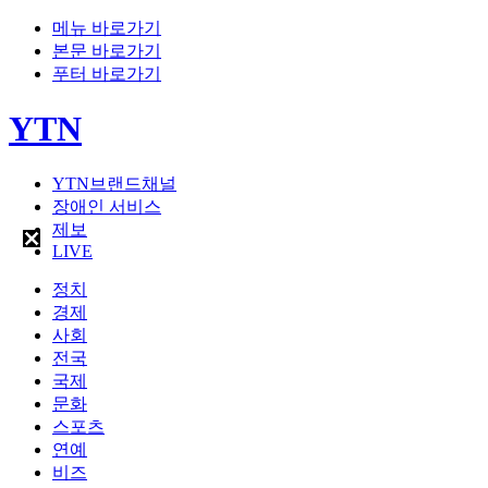
메뉴 바로가기
본문 바로가기
푸터 바로가기
YTN
YTN브랜드채널
장애인 서비스
제보
LIVE
정치
경제
사회
전국
국제
문화
스포츠
연예
비즈