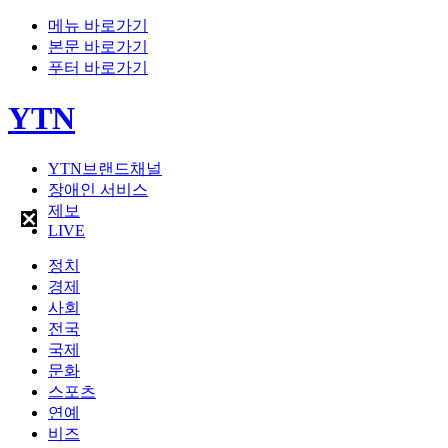
메뉴 바로가기
본문 바로가기
푸터 바로가기
YTN
YTN브랜드채널
장애인 서비스
제보
LIVE
정치
경제
사회
전국
국제
문화
스포츠
연예
비즈