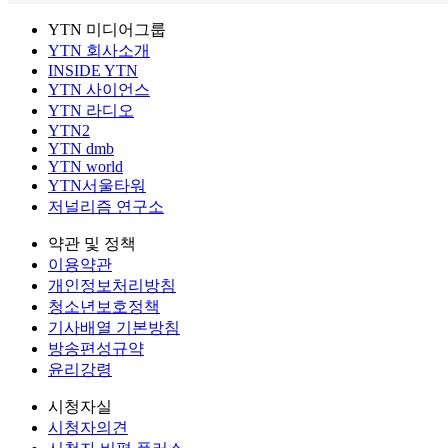
YTN 미디어그룹
YTN 회사소개
INSIDE YTN
YTN 사이언스
YTN 라디오
YTN2
YTN dmb
YTN world
YTN서울타워
저널리즘 연구소
약관 및 정책
이용약관
개인정보처리방침
청소년보호정책
기사배열 기본방침
방송편성규약
윤리강령
시청자실
시청자의견