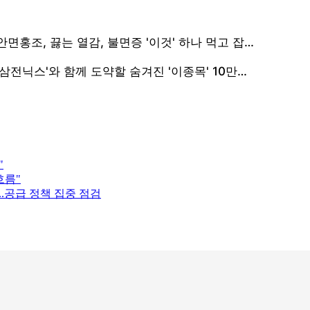
"
흐름"
..공급 정책 집중 점검