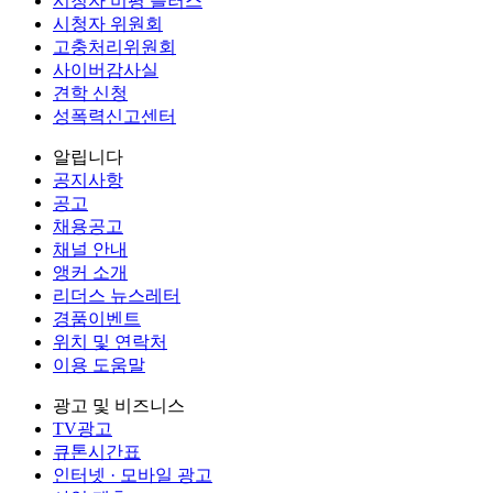
시청자 비평 플러스
시청자 위원회
고충처리위원회
사이버감사실
견학 신청
성폭력신고센터
알립니다
공지사항
공고
채용공고
채널 안내
앵커 소개
리더스 뉴스레터
경품이벤트
위치 및 연락처
이용 도움말
광고 및 비즈니스
TV광고
큐톤시간표
인터넷 · 모바일 광고