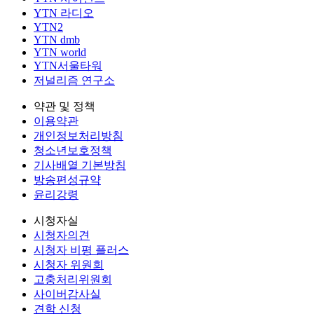
YTN 라디오
YTN2
YTN dmb
YTN world
YTN서울타워
저널리즘 연구소
약관 및 정책
이용약관
개인정보처리방침
청소년보호정책
기사배열 기본방침
방송편성규약
윤리강령
시청자실
시청자의견
시청자 비평 플러스
시청자 위원회
고충처리위원회
사이버감사실
견학 신청