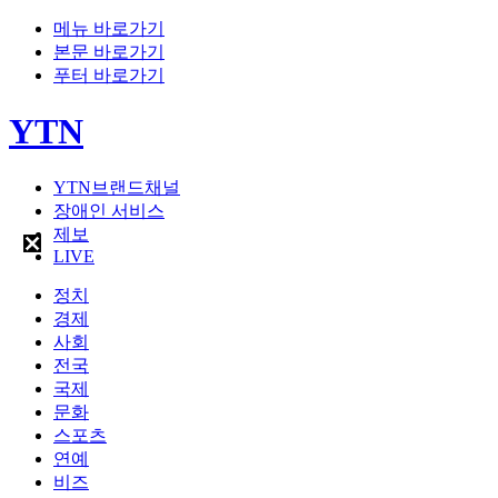
메뉴 바로가기
본문 바로가기
푸터 바로가기
YTN
YTN브랜드채널
장애인 서비스
제보
LIVE
정치
경제
사회
전국
국제
문화
스포츠
연예
비즈