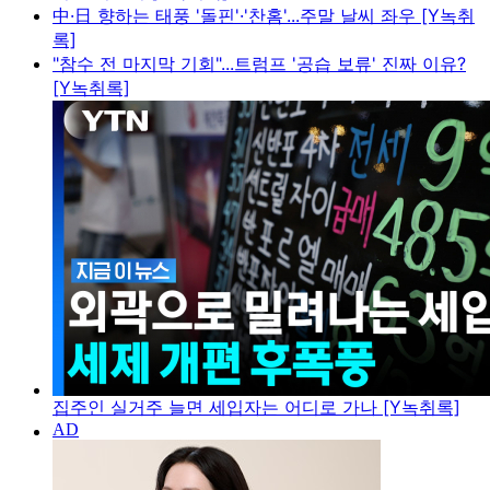
中·日 향하는 태풍 '돌핀'·'찬홈'...주말 날씨 좌우 [Y녹취
록]
"참수 전 마지막 기회"...트럼프 '공습 보류' 진짜 이유?
[Y녹취록]
집주인 실거주 늘면 세입자는 어디로 가나 [Y녹취록]