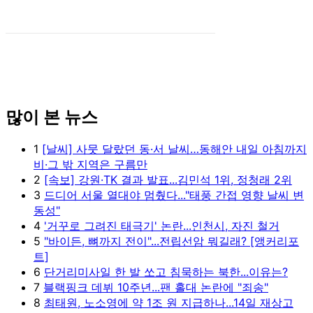
많이 본 뉴스
1
[날씨] 사뭇 달랐던 동·서 날씨…동해안 내일 아침까지
비·그 밖 지역은 구름만
2
[속보] 강원·TK 결과 발표...김민석 1위, 정청래 2위
3
드디어 서울 열대야 멈췄다..."태풍 간접 영향 날씨 변
동성"
4
'거꾸로 그려진 태극기' 논란...인천시, 자진 철거
5
"바이든, 뼈까지 전이"...전립선암 뭐길래? [앵커리포
트]
6
단거리미사일 한 발 쏘고 침묵하는 북한...이유는?
7
블랙핑크 데뷔 10주년...팬 홀대 논란에 "죄송"
8
최태원, 노소영에 약 1조 원 지급하나...14일 재상고