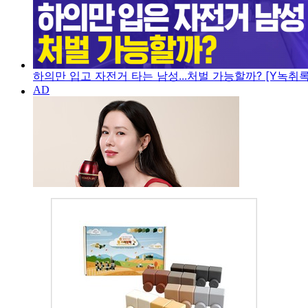
하의만 입고 자전거 타는 남성...처벌 가능할까? [Y녹취록