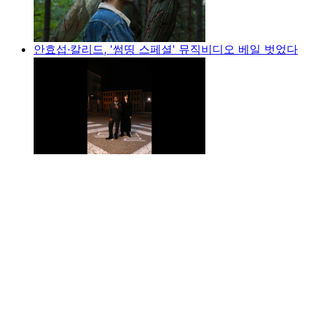
안효섭·칼리드, '썸띵 스페셜' 뮤직비디오 베일 벗었다