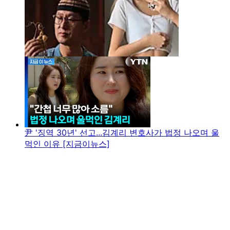
尹 '징역 30년' 선고...김계리 변호사가 법정 나오며 울
먹인 이유 [지금이뉴스]