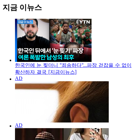
지금 이뉴스
한국인에 눈 찢더니 "죄송하다"...파장 걷잡을 수 없이
확산하자 결국 [지금이뉴스]