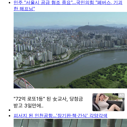
민주 "서울시 공급 협조 중요"…국민의힘 "폐버스, 기괴
한 해프닝"
피서지 된 인천공항…'장기판·책·간식' 각양각색