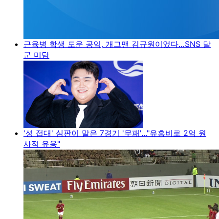
근육병 학생 도운 공익, 개그맨 김규원이었다…SNS 달
군 미담
'성 접대' 심판이 맡은 7경기 '무패'..."유흥비로 2억 원
사적 유용"