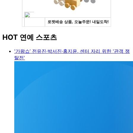
HOT 연예 스포츠
'가왕쇼’ 전유진·박서진·홍지윤, 센터 자리 위한 '관객 쟁
탈전'