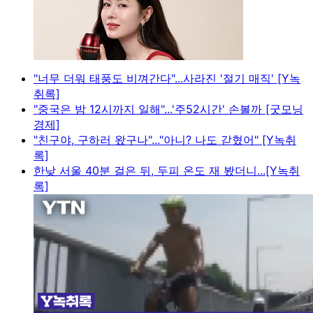
"너무 더워 태풍도 비껴간다"...사라진 '절기 매직' [Y녹
취록]
"중국은 밤 12시까지 일해"...'주52시간' 손볼까 [굿모닝
경제]
"친구야, 구하러 왔구나"..."아니? 나도 갇혔어" [Y녹취
록]
한낮 서울 40분 걸은 뒤, 두피 온도 재 봤더니...[Y녹취
록]