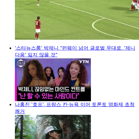
'스타뉴스룸' 박제니 "런웨이 넘어 글로벌 무대로, '제니
다움' 잃지 않을 것"
나홍진 '호프', 프랑스 칸·뉴욕 이어 토론토 영화제 초청
쾌거