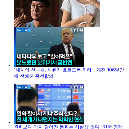
"세계의 선박들, 석유가 흐르도록 하라"...개전 106일만
에 전해진 종전합의
원화보다 가치 떨어진 통화는 사실상 없다...한국 경제