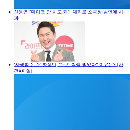
신동엽 “마이크 안 차도 돼”...대학로 소극장 발언에 사
과
'사생활 논란' 황정민, "두손 싹싹 빌었다" 이유는? [사
건X파일]