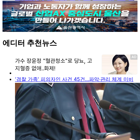
에디터 추천뉴스
'경찰 가족' 피의자인 사건 45건…파악·관리 체계 미비