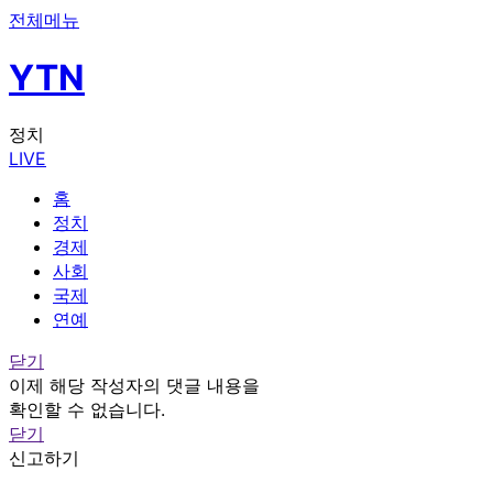
전체메뉴
YTN
정치
LIVE
홈
정치
경제
사회
국제
연예
닫기
이제 해당 작성자의 댓글 내용을
확인할 수 없습니다.
닫기
신고하기