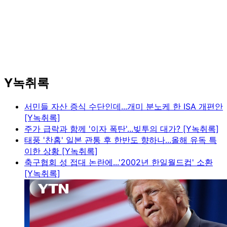
Y녹취록
서민들 자산 증식 수단인데...개미 분노케 한 ISA 개편안
[Y녹취록]
주가 급락과 함께 '이자 폭탄'...빚투의 대가? [Y녹취록]
태풍 '찬홈' 일본 관통 후 한반도 향하나...올해 유독 특
이한 상황 [Y녹취록]
축구협회 성 접대 논란에...'2002년 한일월드컵' 소환
[Y녹취록]