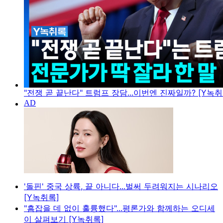
"전쟁 곧 끝난다" 트럼프 장담...이번엔 진짜일까? [Y녹취
'돌핀' 중국 상륙, 끝 아니다...벌써 두려워지는 시나리오
[Y녹취록]
"흠잡을 데 없이 훌륭했다"...평론가와 함께하는 오디세
이 살펴보기 [Y녹취록]