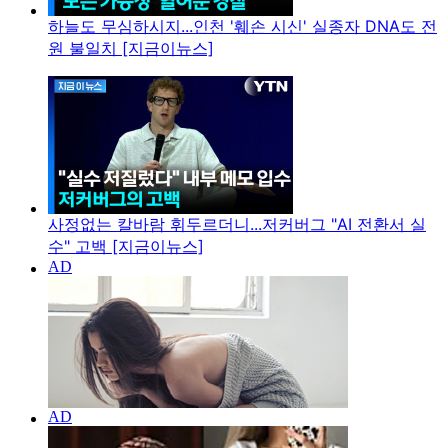
하늘도 무심하시지...인천 '훼손 시신' 실종자 DNA도 전
원 불일치 [지금이뉴스]
사정없는 칼바람 휘두르더니...저커버그 "AI 전환서 실
수" 고백 [지금이뉴스]