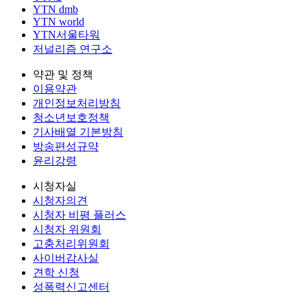
YTN dmb
YTN world
YTN서울타워
저널리즘 연구소
약관 및 정책
이용약관
개인정보처리방침
청소년보호정책
기사배열 기본방침
방송편성규약
윤리강령
시청자실
시청자의견
시청자 비평 플러스
시청자 위원회
고충처리위원회
사이버감사실
견학 신청
성폭력신고센터