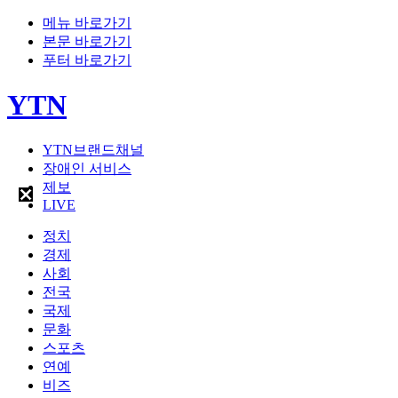
메뉴 바로가기
본문 바로가기
푸터 바로가기
YTN
YTN브랜드채널
장애인 서비스
제보
LIVE
정치
경제
사회
전국
국제
문화
스포츠
연예
비즈