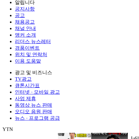
알립니다
공지사항
공고
채용공고
채널 안내
앵커 소개
리더스 뉴스레터
경품이벤트
위치 및 연락처
이용 도움말
광고 및 비즈니스
TV광고
큐톤시간표
인터넷 · 모바일 광고
사업 제휴
동영상 뉴스 판매
오디오 음원 판매
뉴스 · 프로그램 공급
YTN
㈜와이티엔
서울특별시 마포구 상암산로 76 (상암동)
대표전화: 0