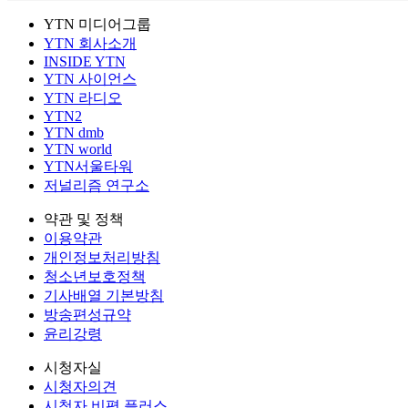
YTN 미디어그룹
YTN 회사소개
INSIDE YTN
YTN 사이언스
YTN 라디오
YTN2
YTN dmb
YTN world
YTN서울타워
저널리즘 연구소
약관 및 정책
이용약관
개인정보처리방침
청소년보호정책
기사배열 기본방침
방송편성규약
윤리강령
시청자실
시청자의견
시청자 비평 플러스