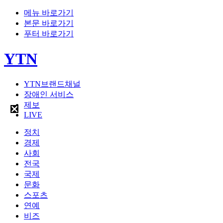
메뉴 바로가기
본문 바로가기
푸터 바로가기
YTN
YTN브랜드채널
장애인 서비스
제보
LIVE
정치
경제
사회
전국
국제
문화
스포츠
연예
비즈