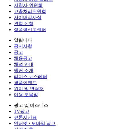
시청자 위원회
고충처리위원회
사이버감사실
견학 신청
성폭력신고센터
알립니다
공지사항
공고
채용공고
채널 안내
앵커 소개
리더스 뉴스레터
경품이벤트
위치 및 연락처
이용 도움말
광고 및 비즈니스
TV광고
큐톤시간표
인터넷 · 모바일 광고