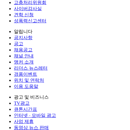
고충처리위원회
사이버감사실
견학 신청
성폭력신고센터
알립니다
공지사항
공고
채용공고
채널 안내
앵커 소개
리더스 뉴스레터
경품이벤트
위치 및 연락처
이용 도움말
광고 및 비즈니스
TV광고
큐톤시간표
인터넷 · 모바일 광고
사업 제휴
동영상 뉴스 판매