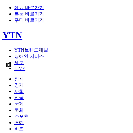
메뉴 바로가기
본문 바로가기
푸터 바로가기
YTN
YTN브랜드채널
장애인 서비스
제보
LIVE
정치
경제
사회
전국
국제
문화
스포츠
연예
비즈