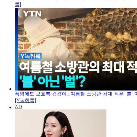
록]
폭염에도 보호복 겹겹이...여름철 소방관 최대 적은 '불' 아
[Y녹취록]