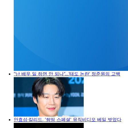
“난 배우 일 하면 안 되나”…‘태도 논란’ 정준원의 고백
안효섭·칼리드, '썸띵 스페셜' 뮤직비디오 베일 벗었다