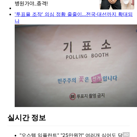
'투표율 조작' 의심 정황 줄줄이…전국·대선까지 확대되
나
실시간 정보
AD