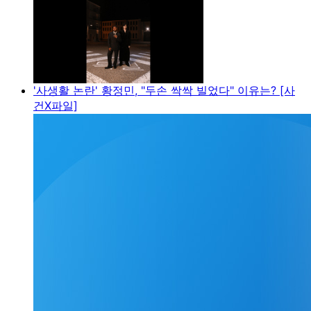
'사생활 논란' 황정민, "두손 싹싹 빌었다" 이유는? [사
건X파일]