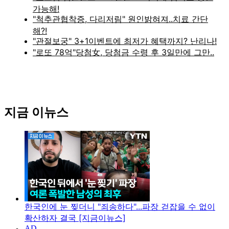
지금 이뉴스
한국인에 눈 찢더니 "죄송하다"...파장 걷잡을 수 없이
확산하자 결국 [지금이뉴스]