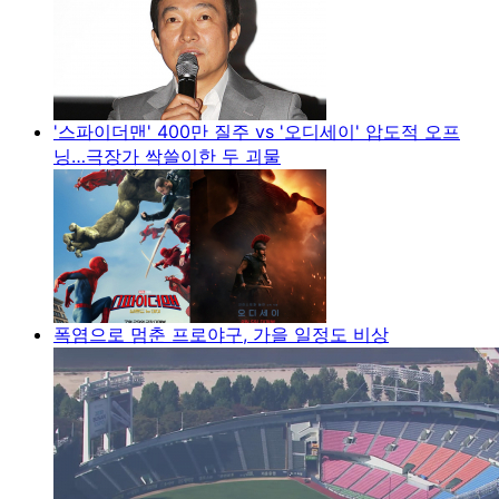
'스파이더맨' 400만 질주 vs '오디세이' 압도적 오프
닝…극장가 싹쓸이한 두 괴물
폭염으로 멈춘 프로야구, 가을 일정도 비상