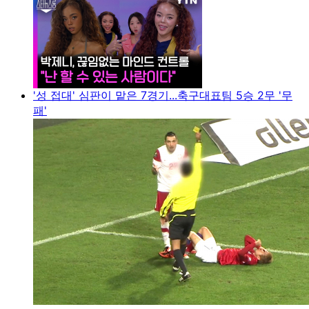
'성 접대' 심판이 맡은 7경기...축구대표팀 5승 2무 '무
패'