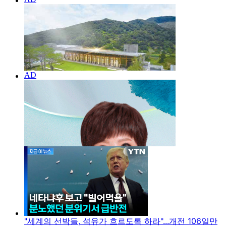
"세계의 선박들, 석유가 흐르도록 하라"...개전 106일만