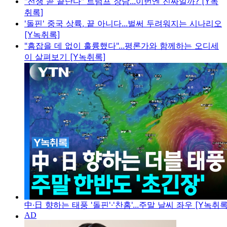
"전쟁 곧 끝난다" 트럼프 장담...이번엔 진짜일까? [Y녹
취록]
'돌핀' 중국 상륙, 끝 아니다...벌써 두려워지는 시나리오
[Y녹취록]
"흠잡을 데 없이 훌륭했다"...평론가와 함께하는 오디세
이 살펴보기 [Y녹취록]
中·日 향하는 태풍 '돌핀'·'찬홈'...주말 날씨 좌우 [Y녹취록