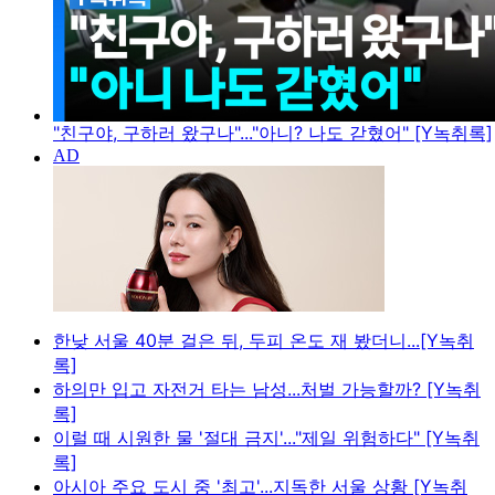
"친구야, 구하러 왔구나"..."아니? 나도 갇혔어" [Y녹취록]
한낮 서울 40분 걸은 뒤, 두피 온도 재 봤더니...[Y녹취
록]
하의만 입고 자전거 타는 남성...처벌 가능할까? [Y녹취
록]
이럴 때 시원한 물 '절대 금지'..."제일 위험하다" [Y녹취
록]
아시아 주요 도시 중 '최고'...지독한 서울 상황 [Y녹취