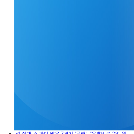
'성 접대' 심판이 맡은 7경기 '무패'..."유흥비로 2억 원