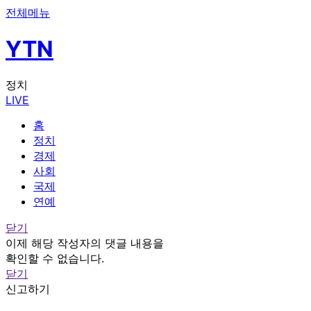
전체메뉴
YTN
정치
LIVE
홈
정치
경제
사회
국제
연예
닫기
이제 해당 작성자의 댓글 내용을
확인할 수 없습니다.
닫기
신고하기