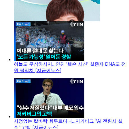
하늘도 무심하시지...인천 '훼손 시신' 실종자 DNA도 전
원 불일치 [지금이뉴스]
사정없는 칼바람 휘두르더니...저커버그 "AI 전환서 실
수" 고백 [지금이뉴스]