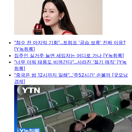
"참수 전 마지막 기회"...트럼프 '공습 보류' 진짜 이유?
[Y녹취록]
집주인 실거주 늘면 세입자는 어디로 가나 [Y녹취록]
"너무 더워 태풍도 비껴간다"...사라진 '절기 매직' [Y녹
취록]
"중국은 밤 12시까지 일해"...'주52시간' 손볼까 [굿모닝
경제]