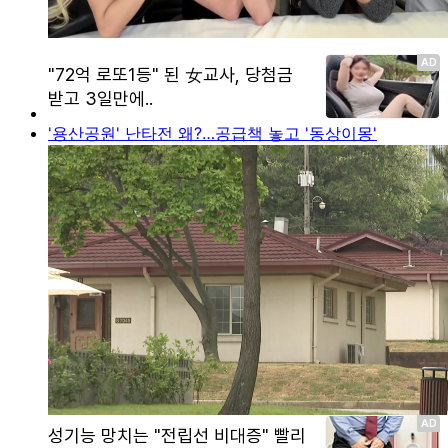
'용산공원' 난타전 왜?…공급책 놓고 '동상이몽'