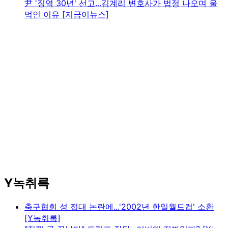
尹 '징역 30년' 선고...김계리 변호사가 법정 나오며 울
먹인 이유 [지금이뉴스]
Y녹취록
축구협회 성 접대 논란에...'2002년 한일월드컵' 소환
[Y녹취록]