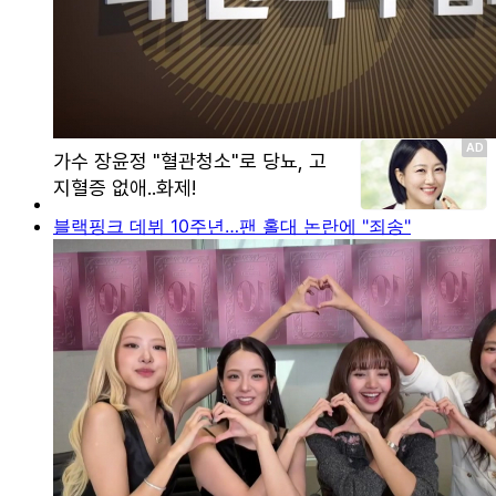
블랙핑크 데뷔 10주년…팬 홀대 논란에 "죄송"