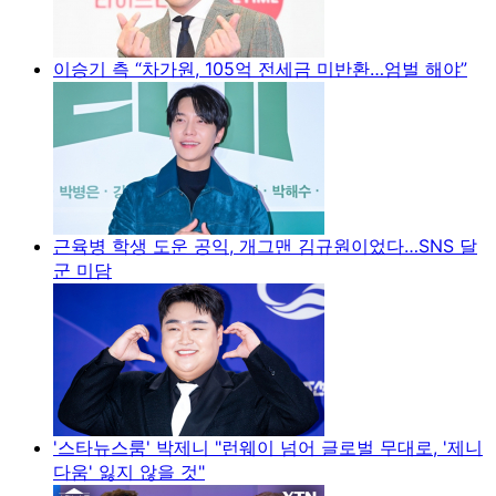
이승기 측 “차가원, 105억 전세금 미반환…엄벌 해야”
근육병 학생 도운 공익, 개그맨 김규원이었다…SNS 달
군 미담
'스타뉴스룸' 박제니 "런웨이 넘어 글로벌 무대로, '제니
다움' 잃지 않을 것"