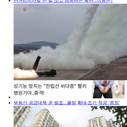
단거리미사일 한 발 쏘고 침묵하는 북한…이유는?
부동산 공급대책 곧 발표…물량 확대·조기 착공 '중점'