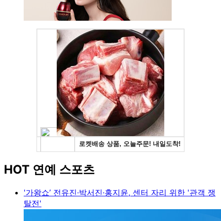
HOT 연예 스포츠
'가왕쇼’ 전유진·박서진·홍지윤, 센터 자리 위한 '관객 쟁
탈전'