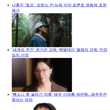
나홍진 '호프', 프랑스 칸·뉴욕 이어 토론토 영화제 초청
쾌거
'세계의 주인' 윤가은 감독, 벡델데이 ‘올해의 감독’ 만장
일치 선정
'뺑소니 후 술타기 의혹' 배우 이재룡 재판행…음주운전
혐의는 제외