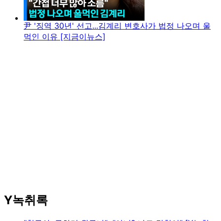
尹 '징역 30년' 선고...김계리 변호사가 법정 나오며 울
먹인 이유 [지금이뉴스]
Y녹취록