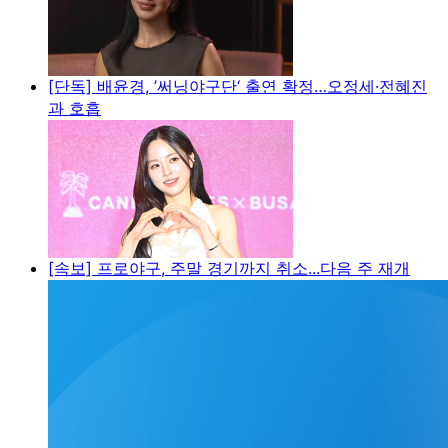
[단독] 배윤경, ’써닝야구단‘ 출연 확정…오정세·전혜진
과 호흡
[속보] 프로야구, 주말 경기까지 취소...다음 주 재개