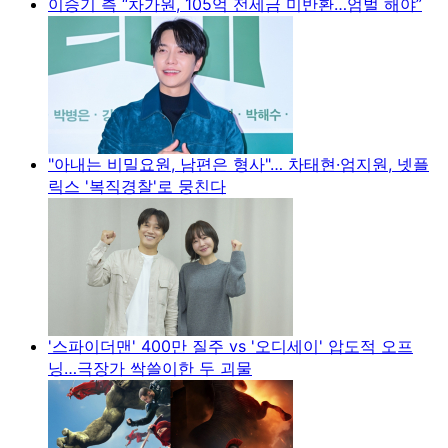
이승기 측 “차가원, 105억 전세금 미반환…엄벌 해야”
"아내는 비밀요원, 남편은 형사"… 차태현·엄지원, 넷플
릭스 '복직경찰'로 뭉친다
'스파이더맨' 400만 질주 vs '오디세이' 압도적 오프
닝…극장가 싹쓸이한 두 괴물