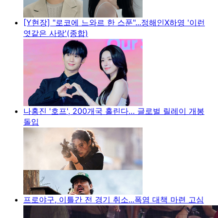
[Y현장] "로코에 느와르 한 스푼"...정해인X하영 '이런
엿같은 사랑'(종합)
나홍진 '호프', 200개국 홀린다… 글로벌 릴레이 개봉
돌입
프로야구, 이틀간 전 경기 취소...폭염 대책 마련 고심