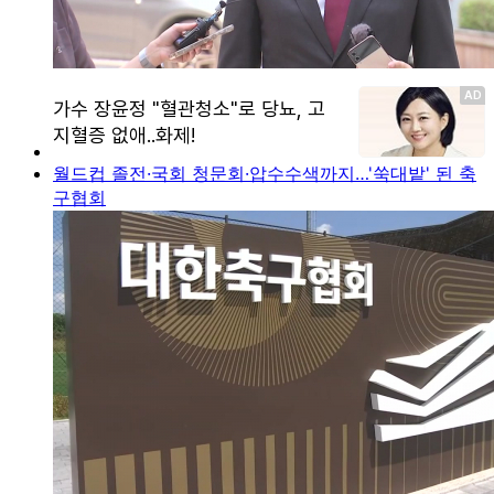
월드컵 졸전·국회 청문회·압수수색까지…'쑥대밭' 된 축
구협회