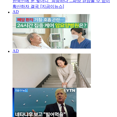
한국인에 눈 찢더니 "죄송하다"...파장 걷잡을 수 없이
확산하자 결국 [지금이뉴스]