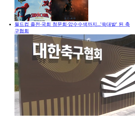
월드컵 졸전·국회 청문회·압수수색까지...'쑥대밭' 된 축
구협회