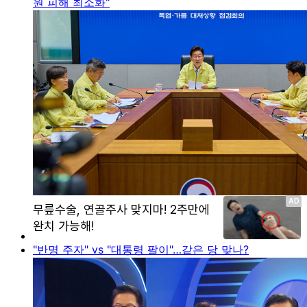
원 피해 최소화"
"반명 주자" vs "대통령 팔이"…같은 당 맞나?