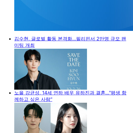
김수현, 글로벌 활동 본격화…필리핀서 2만명 규모 팬
미팅 개최
노을 강균성, 14세 연하 배우 유하진과 결혼…"평생 함
께하고 싶은 사람"