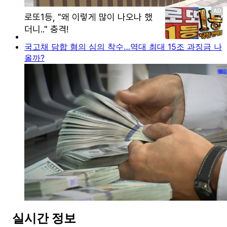
국고채 담합 혐의 심의 착수…역대 최대 15조 과징금 나
올까?
실시간 정보