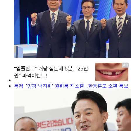
특검, '양평 백지화' 원희룡 재소환…한동훈도 소환 통보