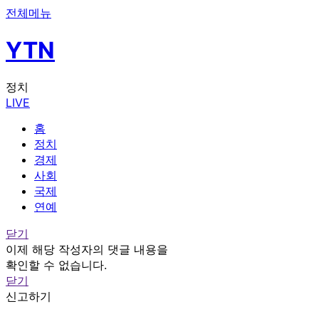
전체메뉴
YTN
정치
LIVE
홈
정치
경제
사회
국제
연예
닫기
이제 해당 작성자의 댓글 내용을
확인할 수 없습니다.
닫기
신고하기