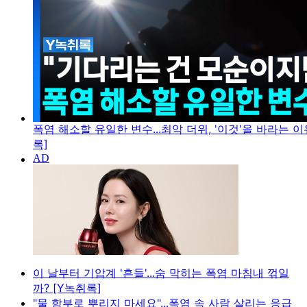
폭염 해소할 유일한 변수...최악 더위, '이것'을 바라는 이
록]
이 날부터 기압계 '흔들'...숨 막히는 폭염 마침내 꺾일
까? [Y녹취록]
"물 함부로 뿌리지 마세요"...폭염 속 사람 살리는 응급