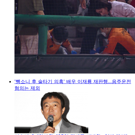
'뺑소니 후 술타기 의혹' 배우 이재룡 재판행…음주운전
혐의는 제외