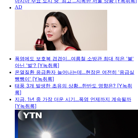
아시아 주요 도시 중 '최고'...지독한 서울 상황 [Y녹취록]
폭염에도 보호복 겹겹이...여름철 소방관 최대 적은 '불'
아닌 '벌'? [Y녹취록]
온열질환 응급환자 늘어나는데...현장은 여전히 '응급실
뺑뺑이' [Y녹취록]
태풍 3개 발생한 초유의 상황...한반도 영향은? [Y녹취
록]
지금, 1년 중 가장 더운 시기...폭염 언제까지 계속될까
[Y녹취록]