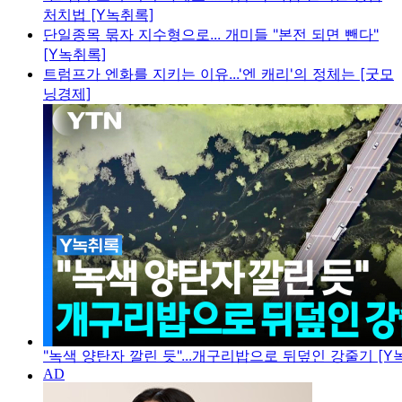
처치법 [Y녹취록]
단일종목 묶자 지수형으로... 개미들 "본전 되면 뺀다"
[Y녹취록]
트럼프가 엔화를 지키는 이유...'엔 캐리'의 정체는 [굿모
닝경제]
"녹색 양탄자 깔린 듯"...개구리밥으로 뒤덮인 강줄기 [Y