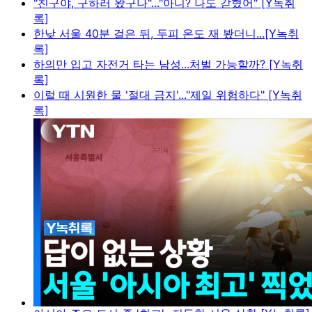
"친구야, 구하러 왔구나"..."아니? 나도 갇혔어" [Y녹취
록]
한낮 서울 40분 걸은 뒤, 두피 온도 재 봤더니...[Y녹취
록]
하의만 입고 자전거 타는 남성...처벌 가능할까? [Y녹취
록]
이럴 때 시원한 물 '절대 금지'..."제일 위험하다" [Y녹취
록]