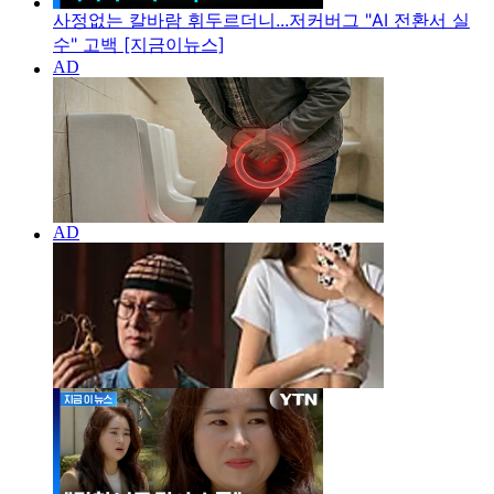
사정없는 칼바람 휘두르더니...저커버그 "AI 전환서 실
수" 고백 [지금이뉴스]