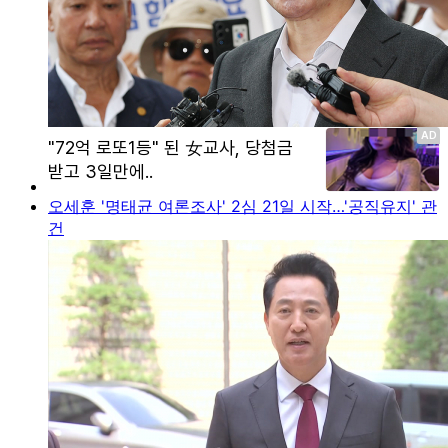
오세훈 '명태균 여론조사' 2심 21일 시작…'공직유지' 관
건