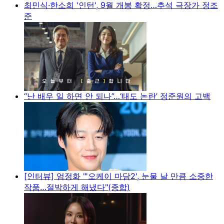
최민식·한소희 '인턴', 9월 개봉 확정…추석 극장가 정조
준
“난 배우 일 하면 안 되나”…‘태도 논란’ 정준원의 고백
[인터뷰] 엄정화 "'오케이 마담2', 눈물 날 만큼 소중한
작품…절박하게 해냈다"(종합)