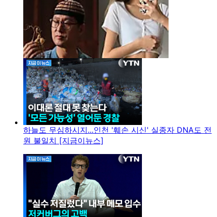
하늘도 무심하시지...인천 '훼손 시신' 실종자 DNA도 전
원 불일치 [지금이뉴스]