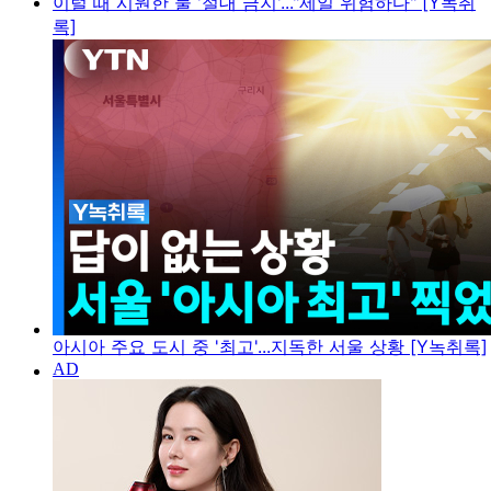
이럴 때 시원한 물 '절대 금지'..."제일 위험하다" [Y녹취
록]
아시아 주요 도시 중 '최고'...지독한 서울 상황 [Y녹취록]