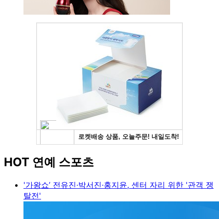
HOT 연예 스포츠
'가왕쇼’ 전유진·박서진·홍지윤, 센터 자리 위한 '관객 쟁
탈전'