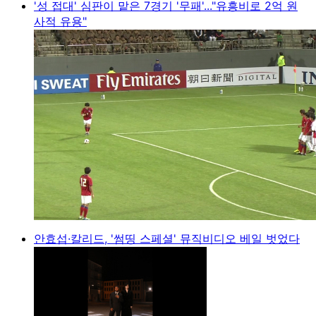
'성 접대' 심판이 맡은 7경기 '무패'..."유흥비로 2억 원
사적 유용"
안효섭·칼리드, '썸띵 스페셜' 뮤직비디오 베일 벗었다