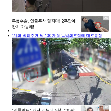
"계좌 빌려주면 월 100만 원"…범죄조직에 대포통장