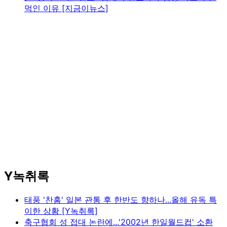
먹인 이유 [지금이뉴스]
Y녹취록
태풍 '찬홈' 일본 관통 후 한반도 향하나...올해 유독 특
이한 상황 [Y녹취록]
축구협회 성 접대 논란에...'2002년 한일월드컵' 소환