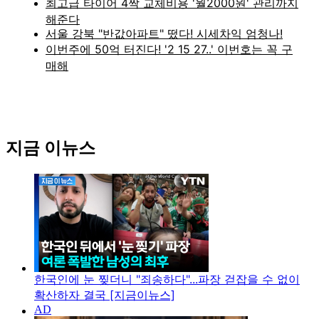
지금 이뉴스
한국인에 눈 찢더니 "죄송하다"...파장 걷잡을 수 없이
확산하자 결국 [지금이뉴스]