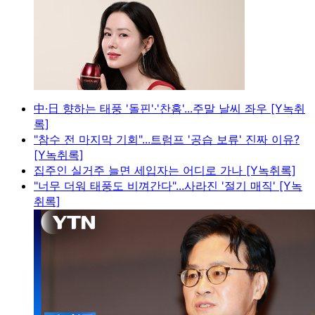
中·日 향하는 태풍 '돌핀'·'찬홈'...주말 날씨 좌우 [Y녹취
록]
"참수 전 마지막 기회"...트럼프 '공습 보류' 진짜 이유?
[Y녹취록]
집주인 실거주 늘면 세입자는 어디로 가나 [Y녹취록]
"너무 더워 태풍도 비껴간다"...사라진 '절기 매직' [Y녹
취록]