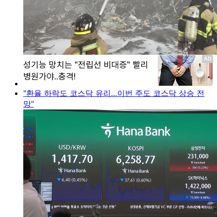
"환율 하락도 코스닥 유리…이번 주도 코스닥 상승 전
망"