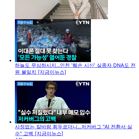
하늘도 무심하시지...인천 '훼손 시신' 실종자 DNA도 전
원 불일치 [지금이뉴스]
사정없는 칼바람 휘두르더니...저커버그 "AI 전환서 실
수" 고백 [지금이뉴스]