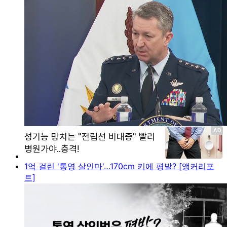
1억 걸린 '통영 살인마'…170cm 키에 평발? [앵커리포
트]