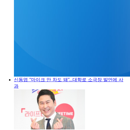
신동엽 “마이크 안 차도 돼”...대학로 소극장 발언에 사
과