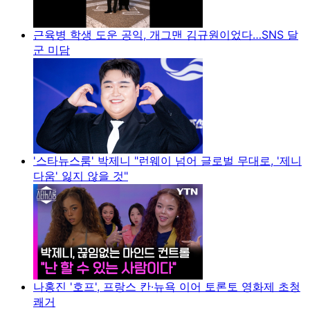
근육병 학생 도운 공익, 개그맨 김규원이었다…SNS 달
군 미담
'스타뉴스룸' 박제니 "런웨이 넘어 글로벌 무대로, '제니
다움' 잃지 않을 것"
나홍진 '호프', 프랑스 칸·뉴욕 이어 토론토 영화제 초청
쾌거