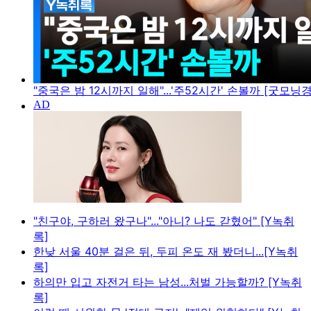
"중국은 밤 12시까지 일해"...'주52시간' 손볼까 [굿모닝
"친구야, 구하러 왔구나"..."아니? 나도 갇혔어" [Y녹취
록]
한낮 서울 40분 걸은 뒤, 두피 온도 재 봤더니...[Y녹취
록]
하의만 입고 자전거 타는 남성...처벌 가능할까? [Y녹취
록]