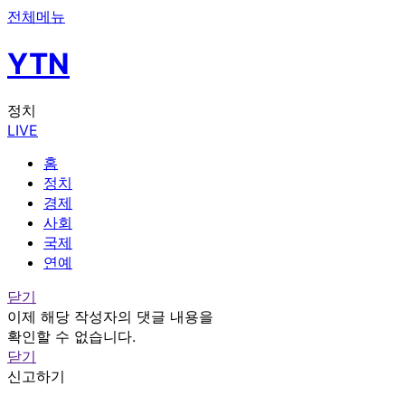
전체메뉴
YTN
정치
LIVE
홈
정치
경제
사회
국제
연예
닫기
이제 해당 작성자의 댓글 내용을
확인할 수 없습니다.
닫기
신고하기