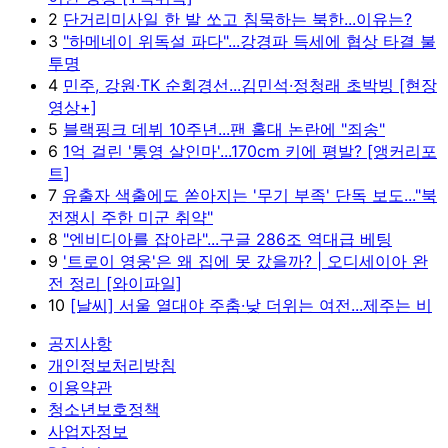
2
단거리미사일 한 발 쏘고 침묵하는 북한...이유는?
3
"하메네이 위독설 파다"...강경파 득세에 협상 타결 불
투명
4
민주, 강원·TK 순회경선...김민석·정청래 초박빙 [현장
영상+]
5
블랙핑크 데뷔 10주년...팬 홀대 논란에 "죄송"
6
1억 걸린 '통영 살인마'...170cm 키에 평발? [앵커리포
트]
7
유출자 색출에도 쏟아지는 '무기 부족' 단독 보도..."북
전쟁시 주한 미군 취약"
8
"엔비디아를 잡아라"...구글 286조 역대급 베팅
9
'트로이 영웅'은 왜 집에 못 갔을까? | 오디세이아 완
전 정리 [와이파일]
10
[날씨] 서울 열대야 주춤·낮 더위는 여전...제주는 비
공지사항
개인정보처리방침
이용약관
청소년보호정책
사업자정보