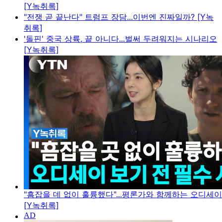
[Y녹취록]
"전쟁 곧 끝난다" 트럼프 장담...이번엔 진짜일까? [Y녹
취록]
'돌핀' 중국 상륙, 끝 아니다...벌써 두려워지는 시나리오
[Y녹취록]
"흠잡을 데 없이 훌륭했다"...평론가와 함께하는 오디세
[Y녹취록]