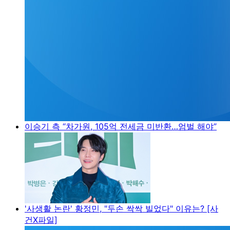
이승기 측 “차가원, 105억 전세금 미반환…엄벌 해야”
'사생활 논란' 황정민, "두손 싹싹 빌었다" 이유는? [사
건X파일]