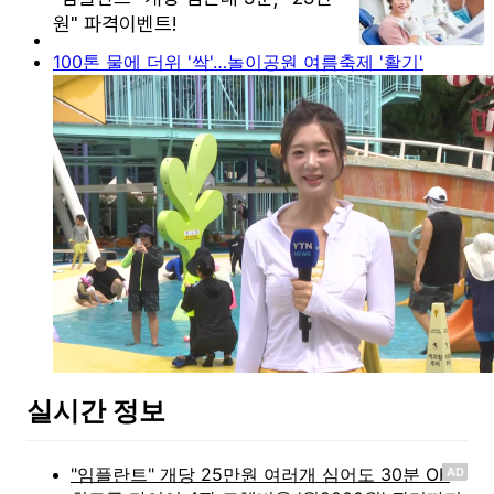
100톤 물에 더위 '싹'…놀이공원 여름축제 '활기'
실시간 정보
AD