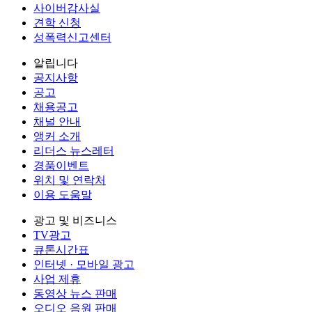
사이버감사실
견학 신청
성폭력신고센터
알립니다
공지사항
공고
채용공고
채널 안내
앵커 소개
리더스 뉴스레터
경품이벤트
위치 및 연락처
이용 도움말
광고 및 비즈니스
TV광고
큐톤시간표
인터넷 · 모바일 광고
사업 제휴
동영상 뉴스 판매
오디오 음원 판매