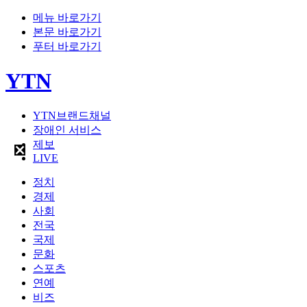
메뉴 바로가기
본문 바로가기
푸터 바로가기
YTN
YTN브랜드채널
장애인 서비스
제보
LIVE
정치
경제
사회
전국
국제
문화
스포츠
연예
비즈