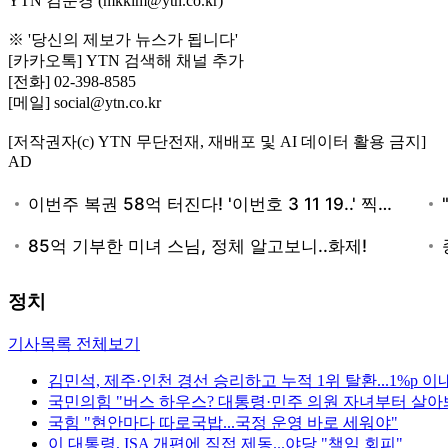
YTN 김문경 (mkkim@ytn.co.kr)
※ '당신의 제보가 뉴스가 됩니다'
[카카오톡] YTN 검색해 채널 추가
[전화] 02-398-8585
[메일] social@ytn.co.kr
[저작권자(c) YTN 무단전재, 재배포 및 AI 데이터 활용 금지]
AD
정치
기사목록 전체보기
김민석, 제주·인천 경선 승리하고 누적 1위 탈환...1%p 이
국민의힘 "버스 하우스? 대통령·민주 의원 자녀부터 살아
국힘 "현안마다 따로국밥...국정 운영 바로 세워야"
이 대통령, ISA 개편에 직접 제동...야당 "책임 회피"