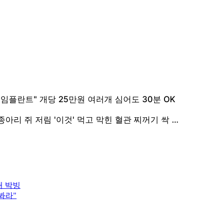
내 박빙
봐라"