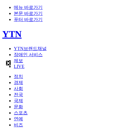
메뉴 바로가기
본문 바로가기
푸터 바로가기
YTN
YTN브랜드채널
장애인 서비스
제보
LIVE
정치
경제
사회
전국
국제
문화
스포츠
연예
비즈