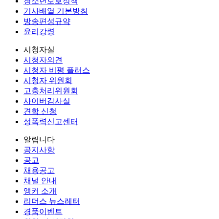
청소년보호정책
기사배열 기본방침
방송편성규약
윤리강령
시청자실
시청자의견
시청자 비평 플러스
시청자 위원회
고충처리위원회
사이버감사실
견학 신청
성폭력신고센터
알립니다
공지사항
공고
채용공고
채널 안내
앵커 소개
리더스 뉴스레터
경품이벤트