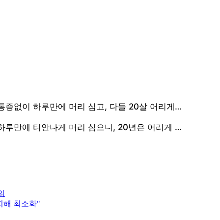
의
피해 최소화"