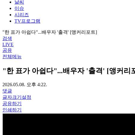
날씨
이슈
시리즈
TV프로그램
"한 표가 아쉽다"...배우자 '출격' [앵커리포트]
검색
LIVE
공유
전체메뉴
"한 표가 아쉽다"...배우자 '출격' [앵커리
2026.05.08. 오후 4:22.
댓글
글자크기설정
공유하기
인쇄하기