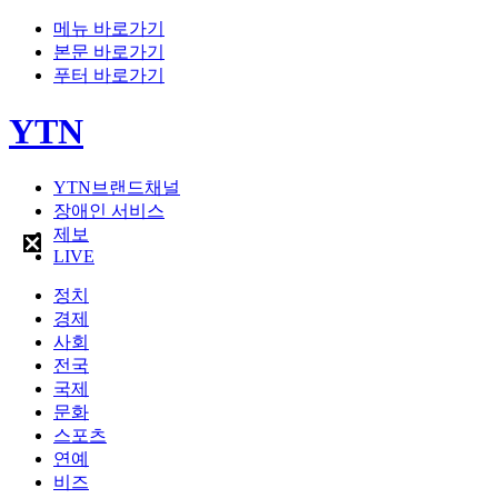
메뉴 바로가기
본문 바로가기
푸터 바로가기
YTN
YTN브랜드채널
장애인 서비스
제보
LIVE
정치
경제
사회
전국
국제
문화
스포츠
연예
비즈