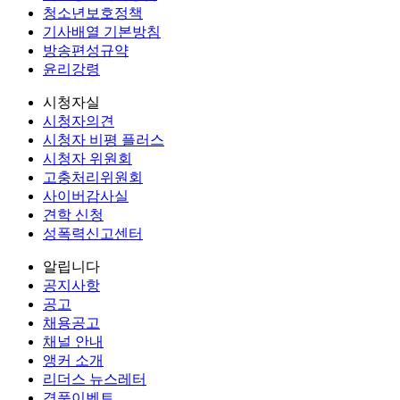
청소년보호정책
기사배열 기본방침
방송편성규약
윤리강령
시청자실
시청자의견
시청자 비평 플러스
시청자 위원회
고충처리위원회
사이버감사실
견학 신청
성폭력신고센터
알립니다
공지사항
공고
채용공고
채널 안내
앵커 소개
리더스 뉴스레터
경품이벤트